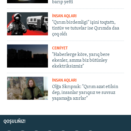
barıp yetti
İNSAN AQLARI
"Qırım birdemligi" işini toqtattı,
tintüv ve tutuvlar ise Qırımda daa
çoq oldı
CEMİYET
"Haberlerge köre, yarıq bere
ekenler, amma biz bütünley
ekektriksizmiz"
İNSAN AQLARI
Olğa Skrıpnık: "Qırım azat etilsin
dep, insanlar yarıqsız ve suvsuz
yaşamağa azırlar"
QOŞULIÑIZ!