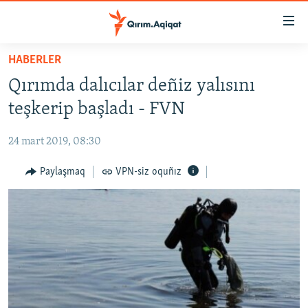
Link
açıqlığı
Esas
HABERLER
mündericege
HABERLER
Qırımda dalıcılar deñiz yalısını
qaytmaq
SİYASET
Baş
teşkerip başladı - FVN
İQTİSADİYAT
navigatsiyağa
qaytmaq
24 mart 2019, 08:30
CEMİYET
Qıdıruvğa
MEDENİYET
Paylaşmaq
VPN-siz oquñız
qaytmaq
İNSAN AQLARI
VİDEO
SÜRET
BLOGLAR
FİKİR