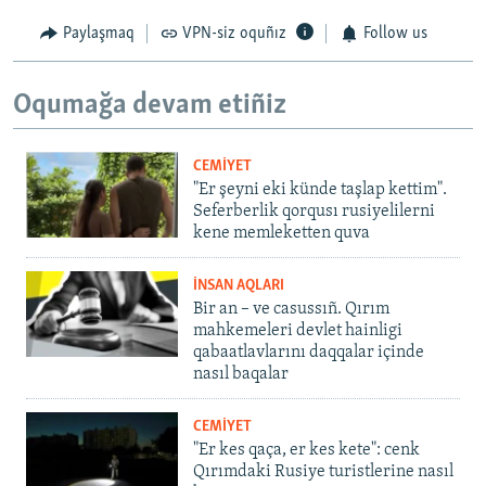
Paylaşmaq
VPN-siz oquñız
Follow us
Oqumağa devam etiñiz
CEMİYET
"Er şeyni eki künde taşlap kettim".
Seferberlik qorqusı rusiyelilerni
kene memleketten quva
İNSAN AQLARI
Bir an – ve casussıñ. Qırım
mahkemeleri devlet hainligi
qabaatlavlarını daqqalar içinde
nasıl baqalar
CEMİYET
"Er kes qaça, er kes kete": cenk
Qırımdaki Rusiye turistlerine nasıl