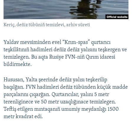
Русский
Українською
Keriç, deñiz tübüniñ temizlevi, arhiv süreti
QOŞULIÑIZ!
Yaldav mevsiminden evel “Krım-spas” qurtarıcı
teşkilâtınıñ hadimleri deñiz deñiz yalısını teşkergen ve
temizlegen. Bu aqta Rusiye FVN-niñ Qırım idaresi
RFE/RS bütün saytları
bildirmekte.
Hususan, Yalta şeerinde deñiz yalısı teşkerilip
baqılğan. FVN hadimleri deñiz tübünden küçük madde
parçalarını çıqarğan. Qurtarıcılar, yalını 5 metr
terenliginece ve 50 metr uzaqlığınace temizlegen.
Teftiş etilgen mıntaqanıñ umumiy meydanlığı 1500
metr kvadrat edi.