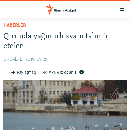
Link
açıqlığı
Esas
HABERLER
mündericege
HABERLER
Qırımda yağmurlı avanı tahmin
qaytmaq
SİYASET
Baş
eteler
İQTİSADİYAT
navigatsiyağa
qaytmaq
08 dekabr 2019, 07:22
CEMİYET
Qıdıruvğa
MEDENİYET
Paylaşmaq
VPN-siz oquñız
qaytmaq
İNSAN AQLARI
VİDEO
SÜRET
BLOGLAR
FİKİR