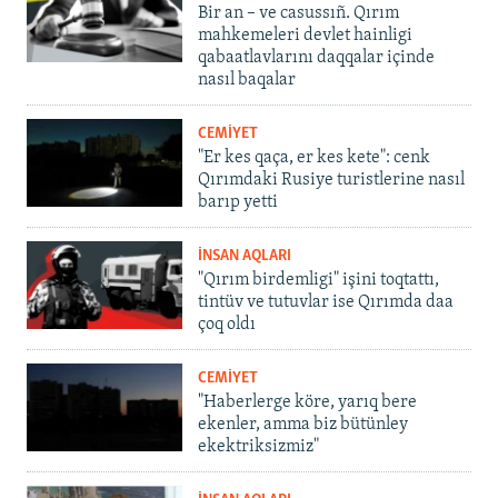
Bir an – ve casussıñ. Qırım
mahkemeleri devlet hainligi
qabaatlavlarını daqqalar içinde
nasıl baqalar
CEMİYET
"Er kes qaça, er kes kete": cenk
Qırımdaki Rusiye turistlerine nasıl
barıp yetti
İNSAN AQLARI
"Qırım birdemligi" işini toqtattı,
tintüv ve tutuvlar ise Qırımda daa
çoq oldı
CEMİYET
"Haberlerge köre, yarıq bere
ekenler, amma biz bütünley
ekektriksizmiz"