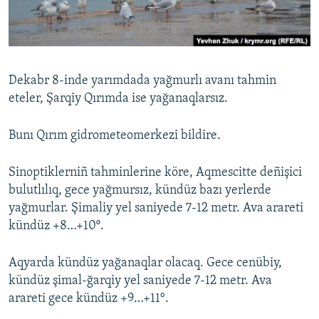
Русский
Українською
Dekabr 8-inde yarımdada yağmurlı avanı tahmin
QOŞULIÑIZ!
eteler, Şarqiy Qırımda ise yağanaqlarsız.
Bunı Qırım gidrometeomerkezi bildire.
RFE/RS bütün saytları
Sinoptiklerniñ tahminlerine köre, Aqmescitte deñişici
bulutlılıq, gece yağmursız, kündüz bazı yerlerde
yağmurlar. Şimaliy yel saniyede 7-12 metr. Ava arareti
kündüz +8…+10º.
Aqyarda kündüz yağanaqlar olacaq. Gece cenübiy,
kündüz şimal-ğarqiy yel saniyede 7-12 metr. Ava
arareti gece kündüz +9…+11°.