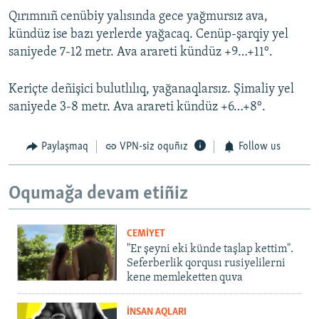
Qırımnıñ cenübiy yalısında gece yağmursız ava,
kündüz ise bazı yerlerde yağacaq. Cenüp-şarqiy yel
saniyede 7-12 metr. Ava arareti kündüz +9…+11°.
Keriçte deñişici bulutlılıq, yağanaqlarsız. Şimaliy yel
saniyede 3-8 metr. Ava arareti kündüz +6…+8°.
Paylaşmaq
VPN-siz oquñız
Follow us
Oqumağa devam etiñiz
CEMİYET
"Er şeyni eki künde taşlap kettim".
Seferberlik qorqusı rusiyelilerni
kene memleketten quva
İNSAN AQLARI