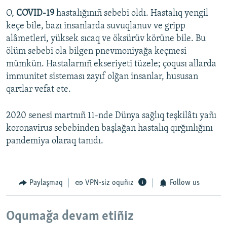
O,
COVID-19
hastalığınıñ sebebi oldı. Hastalıq yengil
keçe bile, bazı insanlarda suvuqlanuv ve gripp
alâmetleri, yüksek sıcaq ve öksürüv körüne bile. Bu
ölüm sebebi ola bilgen pnevmoniyağa keçmesi
mümkün. Hastalarnıñ ekseriyeti tüzele; çoqusı allarda
immunitet sisteması zayıf olğan insanlar, hususan
qartlar vefat ete.
2020 senesi martnıñ 11-nde Dünya sağlıq teşkilâtı yañı
koronavirus sebebinden başlağan hastalıq qırğınlığını
pandemiya olaraq tanıdı.
Paylaşmaq
VPN-siz oquñız
Follow us
Oqumağa devam etiñiz