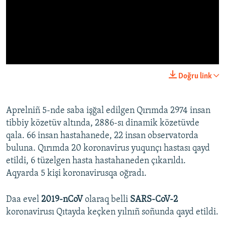
No media source currently available
0:00
0:28:15
Doğru link
Aprelniñ 5-nde saba işğal edilgen Qırımda 2974 insan
tibbiy közetüv altında, 2886-sı dinamik közetüvde
qala. 66 insan hastahanede, 22 insan observatorda
buluna. Qırımda 20 koronavirus yuqunçı hastası qayd
etildi, 6 tüzelgen hasta hastahaneden çıkarıldı.
Aqyarda 5 kişi koronavirusqa oğradı.
Daa evel
2019-nCoV
olaraq belli
SARS-CoV-2
koronavirusı Qıtayda keçken yılnıñ soñunda qayd etildi.