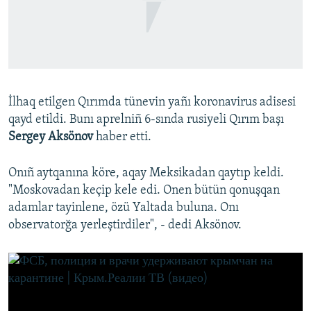
Русский
Українською
QOŞULIÑIZ!
İlhaq etilgen Qırımda tünevin yañı koronavirus adisesi
qayd etildi. Bunı aprelniñ 6-sında rusiyeli Qırım başı
ФСБ, полиция и врачи удерживают крымчан на карантине | Крым.Реалии ТВ (видео)
Sergey Aksönov
haber etti.
by
Qırım.Aqiqat
RFE/RS bütün saytları
Onıñ aytqanına köre, aqay Meksikadan qaytıp keldi.
"Moskovadan keçip kele edi. Onen bütün qonuşqan
adamlar tayinlene, özü Yaltada buluna. Onı
observatorğa yerleştirdiler", - dedi Aksönov.