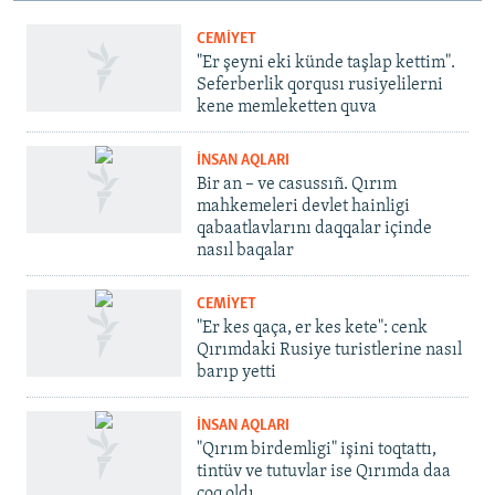
CEMİYET
"Er şeyni eki künde taşlap kettim".
Seferberlik qorqusı rusiyelilerni
kene memleketten quva
İNSAN AQLARI
Bir an – ve casussıñ. Qırım
mahkemeleri devlet hainligi
qabaatlavlarını daqqalar içinde
nasıl baqalar
CEMİYET
"Er kes qaça, er kes kete": cenk
Qırımdaki Rusiye turistlerine nasıl
barıp yetti
İNSAN AQLARI
"Qırım birdemligi" işini toqtattı,
tintüv ve tutuvlar ise Qırımda daa
çoq oldı