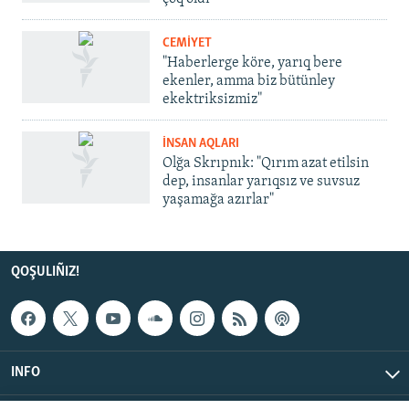
CEMİYET
"Haberlerge köre, yarıq bere
ekenler, amma biz bütünley
ekektriksizmiz"
İNSAN AQLARI
Olğa Skrıpnık: "Qırım azat etilsin
dep, insanlar yarıqsız ve suvsuz
yaşamağa azırlar"
QOŞULIÑIZ!
INFO