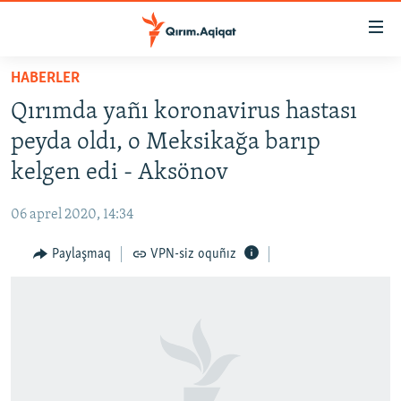
Link
açıqlığı
Esas
HABERLER
mündericege
HABERLER
Qırımda yañı koronavirus hastası
qaytmaq
SİYASET
Baş
peyda oldı, o Meksikağa barıp
İQTİSADİYAT
navigatsiyağa
kelgen edi - Aksönov
qaytmaq
CEMİYET
Qıdıruvğa
06 aprel 2020, 14:34
MEDENİYET
qaytmaq
Paylaşmaq
VPN-siz oquñız
İNSAN AQLARI
VİDEO
SÜRET
BLOGLAR
FİKİR