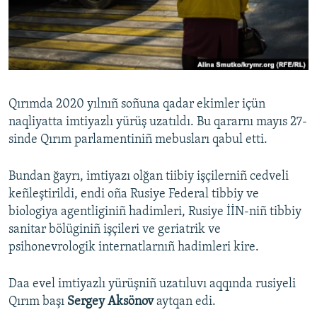
Русский
Українською
QOŞULIÑIZ!
Qırımda 2020 yılnıñ soñuna qadar ekimler içün
naqliyatta imtiyazlı yürüş uzatıldı. Bu qararnı mayıs 27-
sinde Qırım parlamentiniñ mebusları qabul etti.
RFE/RS bütün saytları
Bundan ğayrı, imtiyazı olğan tiibiy işçilerniñ cedveli
keñleştirildi, endi oña Rusiye Federal tibbiy ve
biologiya agentliginiñ hadimleri, Rusiye İİN-niñ tibbiy
sanitar bölüginiñ işçileri ve geriatrik ve
psihonevrologik internatlarnıñ hadimleri kire.
Daa evel imtiyazlı yürüşniñ uzatıluvı aqqında rusiyeli
Qırım başı
Sergey Aksönov
aytqan edi.