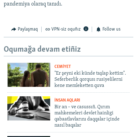
pandemiya olaraq tanıdı.
Paylaşmaq
VPN-siz oquñız
Follow us
Oqumağa devam etiñiz
CEMİYET
"Er şeyni eki künde taşlap kettim".
Seferberlik qorqusı rusiyelilerni
kene memleketten quva
İNSAN AQLARI
Bir an – ve casussıñ. Qırım
mahkemeleri devlet hainligi
qabaatlavlarını daqqalar içinde
nasıl baqalar