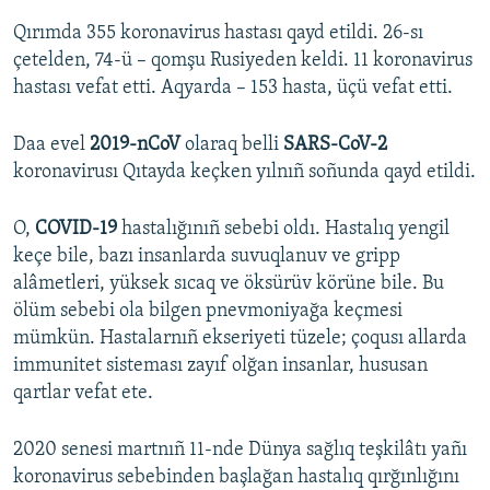
Qırımda 355 koronavirus hastası qayd etildi. 26-sı
çetelden, 74-ü – qomşu Rusiyeden keldi. 11 koronavirus
hastası vefat etti. Aqyarda – 153 hasta, üçü vefat etti.
Daa evel
2019-nCoV
olaraq belli
SARS-CoV-2
koronavirusı Qıtayda keçken yılnıñ soñunda qayd etildi.
O,
COVID-19
hastalığınıñ sebebi oldı. Hastalıq yengil
keçe bile, bazı insanlarda suvuqlanuv ve gripp
alâmetleri, yüksek sıcaq ve öksürüv körüne bile. Bu
ölüm sebebi ola bilgen pnevmoniyağa keçmesi
mümkün. Hastalarnıñ ekseriyeti tüzele; çoqusı allarda
immunitet sisteması zayıf olğan insanlar, hususan
qartlar vefat ete.
2020 senesi martnıñ 11-nde Dünya sağlıq teşkilâtı yañı
koronavirus sebebinden başlağan hastalıq qırğınlığını