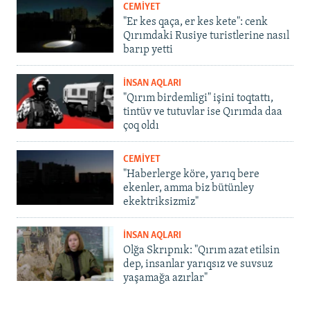
CEMİYET
"Er kes qaça, er kes kete": cenk
Qırımdaki Rusiye turistlerine nasıl
barıp yetti
İNSAN AQLARI
"Qırım birdemligi" işini toqtattı,
tintüv ve tutuvlar ise Qırımda daa
çoq oldı
CEMİYET
"Haberlerge köre, yarıq bere
ekenler, amma biz bütünley
ekektriksizmiz"
İNSAN AQLARI
Olğa Skrıpnık: "Qırım azat etilsin
dep, insanlar yarıqsız ve suvsuz
yaşamağa azırlar"