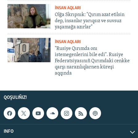
İNSAN AQLARI
Olğa Skrıpnık: "Qırım azat etilsin
dep, insanlar yarıqsız ve suvsuz
yaşamağa azırlar"
İNSAN AQLARI
"Rusiye Qırımda onı
istemegenlerini bile edi". Rusiye
Federatsiyasınıñ Qırımdaki cenkke
qarşı narazılıqlarnen küreşi
aqqında
QOŞULIÑIZ!
INFO