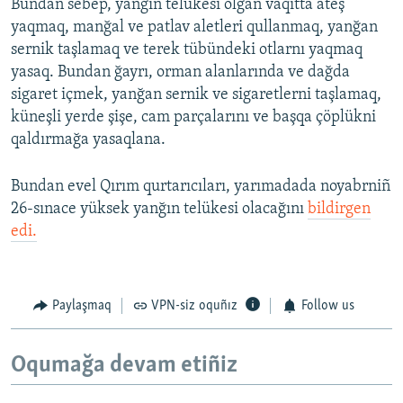
Bundan sebep, yanğın telükesi olğan vaqıtta ateş
yaqmaq, manğal ve patlav aletleri qullanmaq, yanğan
sernik taşlamaq ve terek tübündeki otlarnı yaqmaq
yasaq. Bundan ğayrı, orman alanlarında ve dağda
sigaret içmek, yanğan sernik ve sigaretlerni taşlamaq,
küneşli yerde şişe, cam parçalarını ve başqa çöplükni
qaldırmağa yasaqlana.
Bundan evel Qırım qurtarıcıları, yarımadada noyabrniñ
26-sınace yüksek yanğın telükesi olacağını
bildirgen
edi.
Paylaşmaq
VPN-siz oquñız
Follow us
Oqumağa devam etiñiz