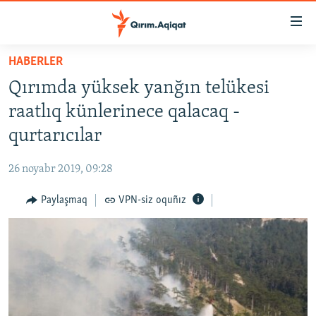
Link
açıqlığı
Esas
HABERLER
mündericege
HABERLER
Qırımda yüksek yanğın telükesi
qaytmaq
SİYASET
Baş
raatlıq künlerinece qalacaq -
İQTİSADİYAT
navigatsiyağa
qurtarıcılar
qaytmaq
CEMİYET
Qıdıruvğa
26 noyabr 2019, 09:28
MEDENİYET
qaytmaq
Paylaşmaq
VPN-siz oquñız
İNSAN AQLARI
VİDEO
SÜRET
BLOGLAR
FİKİR