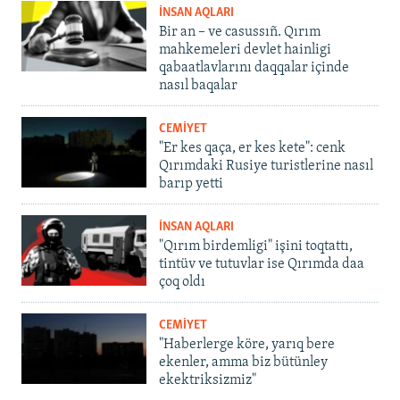
İNSAN AQLARI
Bir an – ve casussıñ. Qırım
mahkemeleri devlet hainligi
qabaatlavlarını daqqalar içinde
nasıl baqalar
CEMİYET
"Er kes qaça, er kes kete": cenk
Qırımdaki Rusiye turistlerine nasıl
barıp yetti
İNSAN AQLARI
"Qırım birdemligi" işini toqtattı,
tintüv ve tutuvlar ise Qırımda daa
çoq oldı
CEMİYET
"Haberlerge köre, yarıq bere
ekenler, amma biz bütünley
ekektriksizmiz"