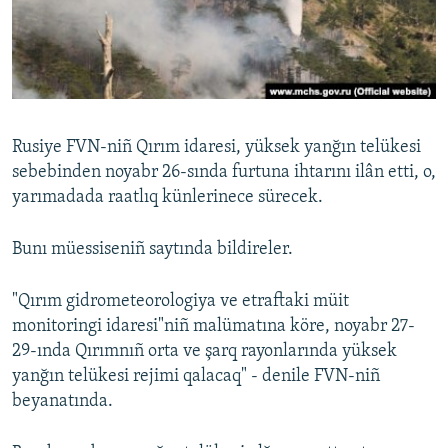
Русский
Українською
QOŞULIÑIZ!
Rusiye FVN-niñ Qırım idaresi, yüksek yanğın telükesi
sebebinden noyabr 26-sında furtuna ihtarını ilân etti, o,
yarımadada raatlıq künlerinece sürecek.
RFE/RS bütün saytları
Bunı müessiseniñ saytında bildireler.
"Qırım gidrometeorologiya ve etraftaki müit
monitoringi idaresi"niñ malümatına köre, noyabr 27-
29-ında Qırımnıñ orta ve şarq rayonlarında yüksek
yanğın telükesi rejimi qalacaq" - denile FVN-niñ
beyanatında.