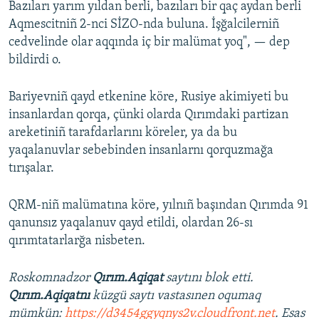
Bazıları yarım yıldan berli, bazıları bir qaç aydan berli
Aqmescitniñ 2-nci SİZO-nda buluna. İşğalcilerniñ
cedvelinde olar aqqında iç bir malümat yoq", — dep
bildirdi o.
Bariyevniñ qayd etkenine köre, Rusiye akimiyeti bu
insanlardan qorqa, çünki olarda Qırımdaki partizan
areketiniñ tarafdarlarını köreler, ya da bu
yaqalanuvlar sebebinden insanlarnı qorquzmağa
tırışalar.
QRM-niñ malümatına köre, yılnıñ başından Qırımda 91
qanunsız yaqalanuv qayd etildi, olardan 26-sı
qırımtatarlarğa nisbeten.
Roskomnadzor
Qırım.Aqiqat
saytını blok etti.
Qırım.Aqiqatnı
küzgü saytı vastasınen oqumaq
mümkün:
https://d3454ggyqnys2v.cloudfront.net
. Esas