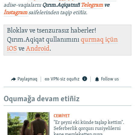
adise-vaqialarnı
Qırım.Aqiqatnıñ
Telegram
ve
İnstagram
saifelerinden taqip etiñiz.
Bloklav ve tsenzurasız haberler!
Qırım.Aqiqat qullanımını
qurmaq içün
iOS
ve
Android
.
Paylaşmaq
VPN-siz oquñız
Follow us
Oqumağa devam etiñiz
CEMİYET
"Er şeyni eki künde taşlap kettim".
Seferberlik qorqusı rusiyelilerni
kene memleketten quva