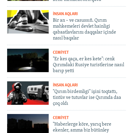
İNSAN AQLARI
Bir an – ve casussıñ. Qırım
mahkemeleri devlet hainligi
qabaatlavlarını daqqalar içinde
nasıl baqalar
CEMİYET
"Er kes qaça, er kes kete": cenk
Qırımdaki Rusiye turistlerine nasıl
barıp yetti
İNSAN AQLARI
"Qırım birdemligi" işini toqtattı,
tintüv ve tutuvlar ise Qırımda daa
çoq oldı
CEMİYET
"Haberlerge köre, yarıq bere
ekenler, amma biz bütünley