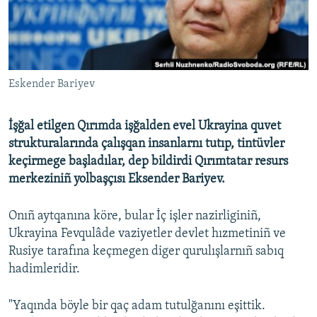
Русский
Українською
Eskender Bariyev
QOŞULIÑIZ!
İşğal etilgen Qırımda işğalden evel Ukrayina quvet
strukturalarında çalışqan insanlarnı tutıp, tintüvler
RFE/RS bütün saytları
keçirmege başladılar, dep bildirdi Qırımtatar resurs
merkeziniñ yolbaşçısı Eksender Bariyev.
Onıñ aytqanına köre, bular İç işler nazirliginiñ,
Ukrayina Fevqulâde vaziyetler devlet hızmetiniñ ve
Rusiye tarafına keçmegen diger qurulışlarnıñ sabıq
hadimleridir.
"Yaqında böyle bir qaç adam tutulğanını eşittik.