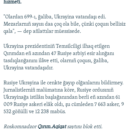
hızmeti.
Русский
"Olardan 699-ı, ğaliba, Ukrayina vatandaşı edi.
Українською
Mezarlarnıñ sayısı daa çoq ola bile, çünki çoqusı bellisiz
qala", — dep añlattılar müessisede.
QOŞULIÑIZ!
Ukrayina prezidentiniñ Temsilciligi ilhaq etilgen
Qırımdan eñ azından 47 Rusiye arbiyi esir alınğanı
tasdıqlanğanını ilâve etti, olarnıñ çoqusı, ğaliba,
RFE/RS bütün saytları
Ukrayina vatandaşıdır.
Rusiye Ukrayina ile cenkte ğayıp olğanlarını bildirmey.
Jurnalistlerniñ malümatına köre, Rusiye ordusınıñ
Ukrayinağa istilâsı başlağanından berli eñ azından 61
009 Rusiye askeri elâk oldı, şu cümleden 7 663 asker, 9
532 göñülli ve 12 238 mabüs.
Roskomnadzor
Qırım.Aqiqat
saytını blok etti.