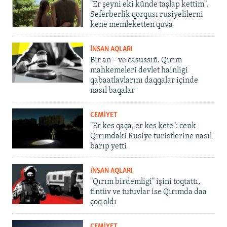
"Er şeyni eki künde taşlap kettim".
Seferberlik qorqusı rusiyelilerni
kene memleketten quva
İNSAN AQLARI
Bir an – ve casussıñ. Qırım
mahkemeleri devlet hainligi
qabaatlavlarını daqqalar içinde
nasıl baqalar
CEMİYET
"Er kes qaça, er kes kete": cenk
Qırımdaki Rusiye turistlerine nasıl
barıp yetti
İNSAN AQLARI
"Qırım birdemligi" işini toqtattı,
tintüv ve tutuvlar ise Qırımda daa
çoq oldı
CEMİYET