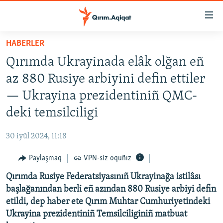
Link
açıqlığı
Esas
HABERLER
mündericege
HABERLER
Qırımda Ukrayinada elâk olğan eñ
qaytmaq
SİYASET
Baş
az 880 Rusiye arbiyini defin ettiler
İQTİSADİYAT
navigatsiyağa
— Ukrayina prezidentiniñ QMC-
qaytmaq
CEMİYET
deki temsilciligi
Qıdıruvğa
MEDENİYET
qaytmaq
30 iyül 2024, 11:18
İNSAN AQLARI
Paylaşmaq
VPN-siz oquñız
VİDEO
Qırımda Rusiye Federatsiyasınıñ Ukrayinağa istilâsı
SÜRET
başlağanından berli eñ azından 880 Rusiye arbiyi defin
BLOGLAR
etildi, dep haber ete Qırım Muhtar Cumhuriyetindeki
Ukrayina prezidentiniñ Temsilciliginiñ matbuat
FİKİR