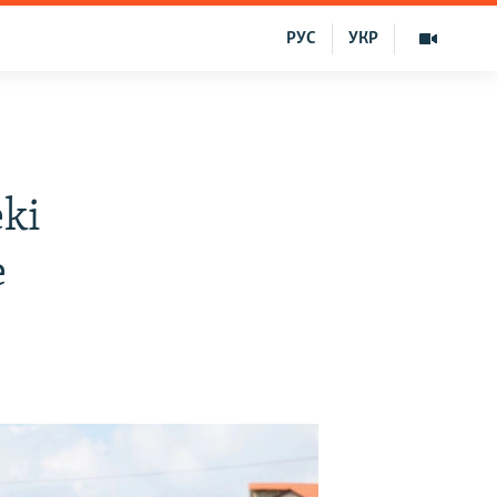
РУС
УКР
eki
e