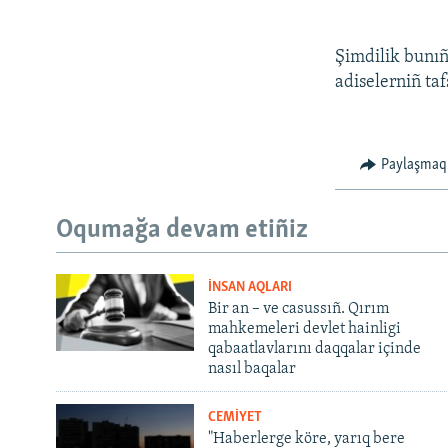
Şimdilik bunıñ
adiselerniñ taf
Paylaşmaq
Oqumağa devam etiñiz
İNSAN AQLARI
Bir an – ve casussıñ. Qırım
mahkemeleri devlet hainligi
qabaatlavlarını daqqalar içinde
nasıl baqalar
CEMİYET
"Haberlerge köre, yarıq bere