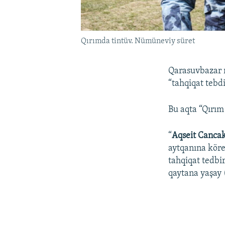
Qırımda tintüv. Nümüneviy süret
Qarasuvbazar 
“tahqiqat tebdi
Bu aqta “Qırım
“
Aqseit Canca
aytqanına köre
tahqiqat tedbi
qaytana yaşay (