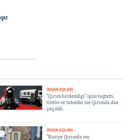
qat
İNSAN AQLARI
"Qırım birdemligi" işini toqtattı,
tintüv ve tutuvlar ise Qırımda daa
çoq oldı
İNSAN AQLARI
"Rusiye Qırımda onı