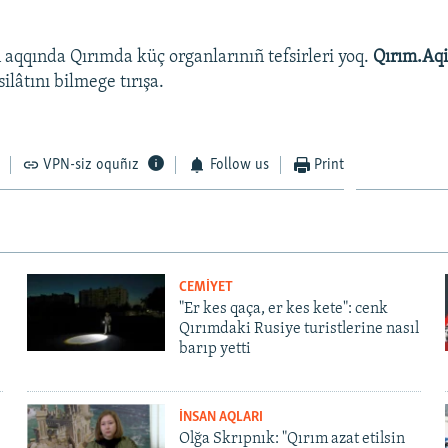
 aqqında Qırımda küç organlarınıñ tefsirleri yoq.
Qırım.Aqi
silâtını bilmege tırışa.
VPN-siz oquñız
Follow us
Print
CEMİYET
"Er kes qaça, er kes kete": cenk
Qırımdaki Rusiye turistlerine nasıl
barıp yetti
İNSAN AQLARI
Olğa Skrıpnık: "Qırım azat etilsin