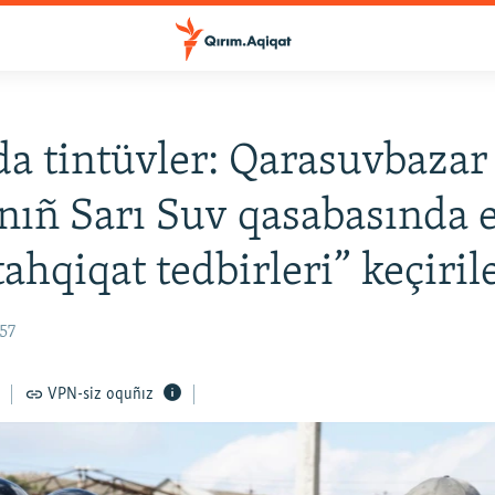
a tintüvler: Qarasuvbazar
nıñ Sarı Suv qasabasında 
tahqiqat tedbirleri” keçiril
:57
VPN-siz oquñız