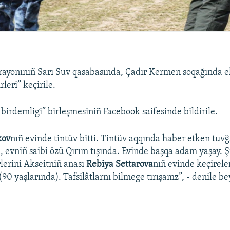
rayonınıñ Sarı Suv qasabasında, Çadır Kermen soqağında e
rleri” keçirile.
 birdemligi” birleşmesiniñ Facebook saifesinde bildirile.
kov
nıñ evinde tintüv bitti. Tintüv aqqında haber etken tuvğ
, evniñ saibi özü Qırım tışında. Evinde başqa adam yaşay. 
rlerini Akseitniñ anası
Rebiya Settarova
nıñ evinde keçireler
90 yaşlarında). Tafsilâtlarnı bilmege tırışamz”, - denile b