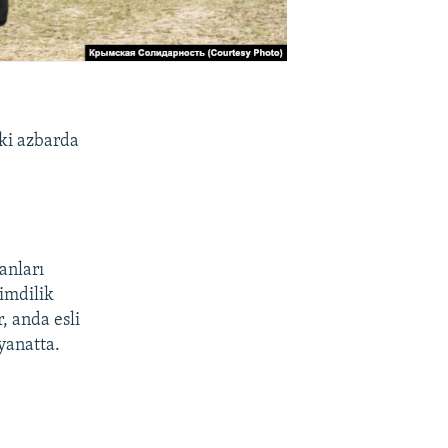
ki azbarda
anları
Şimdilik
, anda esli
eyanatta.