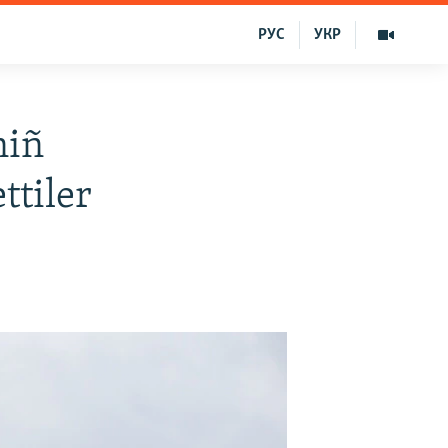
РУС
УКР
niñ
ttiler