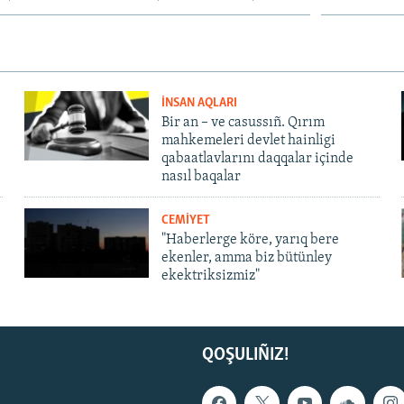
İNSAN AQLARI
Bir an – ve casussıñ. Qırım
mahkemeleri devlet hainligi
qabaatlavlarını daqqalar içinde
nasıl baqalar
CEMİYET
"Haberlerge köre, yarıq bere
ekenler, amma biz bütünley
ekektriksizmiz"
QOŞULIÑIZ!