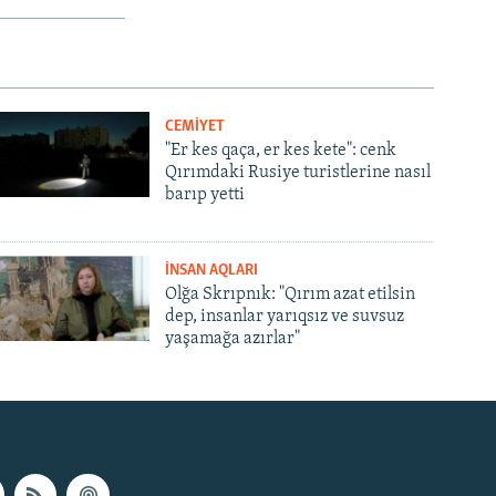
CEMİYET
"Er kes qaça, er kes kete": cenk
Qırımdaki Rusiye turistlerine nasıl
barıp yetti
İNSAN AQLARI
Olğa Skrıpnık: "Qırım azat etilsin
dep, insanlar yarıqsız ve suvsuz
yaşamağa azırlar"