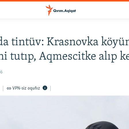
a tintüv: Krasnovka köyü
ni tutıp, Aqmescitke alıp ke
46
VPN-siz oquñız