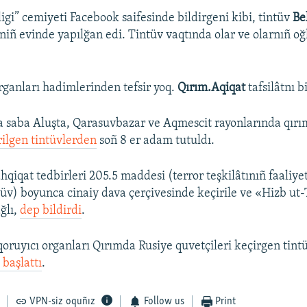
igi” cemiyeti Facebook saifesinde bildirgeni kibi, tintüv
Be
rniñ evinde yapılğan edi. Tintüv vaqtında olar ve olarnıñ o
rganları hadimlerinden tefsir yoq.
Qırım.Aqiqat
tafsilâtnı b
 saba Aluşta, Qarasuvbazar ve Aqmescit rayonlarında qırı
rilgen tintüvlerden
soñ 8 er adam tutuldı.
hqiqat tedbirleri 205.5 maddesi (terror teşkilâtınıñ faaliyet
etüv) boyunca cinaiy dava çerçivesinde keçirile ve «Hizb ut
ğlı,
dep bildirdi
.
oruyıcı organları Qırımda Rusiye quvetçileri keçirgen tin
 başlattı
.
VPN-siz oquñız
Follow us
Print