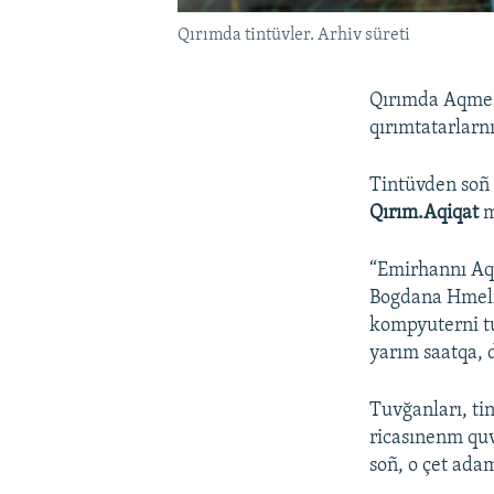
Qırımda tintüvler. Arhiv süreti
Qırımda Aqmesc
qırımtatarlarnı
Tintüvden so
Qırım.Aqiqat
m
“Emirhannı Aqm
Bogdana Hmeln
kompyuterni tut
yarım saatqa, 
Tuvğanları, ti
ricasınenm quv
soñ, o çet ada