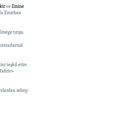
kir
ve
Emine
ğlu Emirhan
ilmege tırışa.
mtatarlarnıñ
ini teşkil etüv
-Tahrir»
tüvlerden sebep