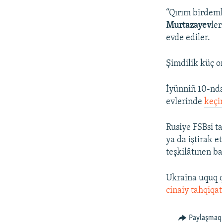
“Qırım birdeml
Murtazayev
le
evde ediler.
Şimdilik küç o
İyünniñ 10-nda
evlerinde
keçi
Rusiye FSBsi ta
ya da iştirak 
teşkilâtınen ba
Ukraina uquq q
cinaiy tahqiqat
Paylaşmaq