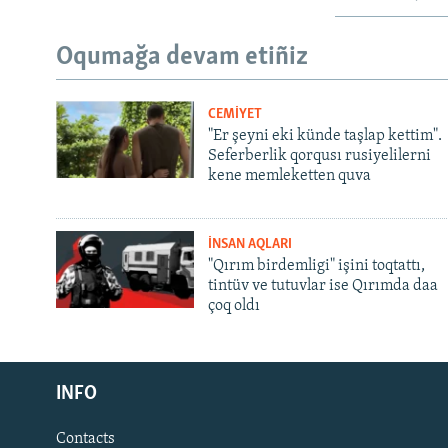
Oqumağa devam etiñiz
CEMİYET
"Er şeyni eki künde taşlap kettim".
Seferberlik qorqusı rusiyelilerni
kene memleketten quva
İNSAN AQLARI
"Qırım birdemligi" işini toqtattı,
tintüv ve tutuvlar ise Qırımda daa
çoq oldı
Русский
INFO
Українською
Contacts
QOŞULIÑIZ!