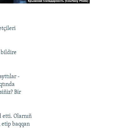
tçileri
 bildire
ttılar -
qtında
siñiz? Bir
 etti. Olarnıñ
n etip baqqan