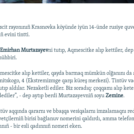
it rayonınıñ Krasnovka köyünde iyün 14-ünde rusiye quve
ñ evini tintti.
ñ
Emirhan Murtazayev
ni tutıp, Aqmescitke alıp kettiler, dep
ühbiri.
escitke alıp kettiler, qayda barmaq mümkün olğanını da ay
itskogo, 4 (Ekstremizmge qarşı küreş merkezi). Tintüv va
ıp aldılar. Nezaketli ediler. Biz soradıq: çoqqamı alıp kete
dediler”, - dep aytıp berdi Murtazayevniñ soyu
Zemine
.
ntüv aqqında qararnı ve bbaşqa vesiqalarnı imzalamaqnı red
etçilerniñ birisi bağlanuv nomerini qaldırdı, amma telefo
mnıñ - bir esli qadınnıñ nomeri eken.