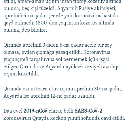
etildi, aman-aman üç biñ insan tibbiy közetüv altında
buluna, beş kişi tüzeldi. Aqyarnıñ Rusiye akimiyeti,
aprelniñ 6-na qadar şeerde yañı koronavirus hastaları
qayd etilmedi, 1800-den çoq insan közetüv altında
buluna, dep bildire.
Qırımda aprelniñ 3-nden 6-na qadar acele bir şey
olmasa, evden çıqmağa yasaq etildi. Koronavirus
yuqunçınıñ tarqaluvına yol bermemek içün işğal
etilgen Qırımda ve Aqyarda «yüksek seviyeli azırlıq»
rejimi kirsetildi.
Qırımda özüni tecrit etüv rejimi aprelniñ 30-na qadar,
Aqyarda ise aprelniñ 12-ne qadar uzatıldı.
Daa evel
2019-nCoV
olaraq belli
SARS-CoV-2
koronavirusı Qıtayda keçken yılnıñ soñunda qayd etildi.