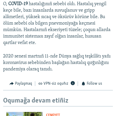
O,
COVID-19
hastalığınıñ sebebi oldı. Hastalıq yengil
keçe bile, bazı insanlarda suvuqlanuv ve gripp
alâmetleri, yüksek sıcaq ve öksürüv körüne bile. Bu
ölüm sebebi ola bilgen pnevmoniyağa keçmesi
mümkün. Hastalarnıñ ekseriyeti tüzele; çoqusı allarda
immunitet sisteması zayıf olğan insanlar, hususan
qartlar vefat ete.
2020 senesi martnıñ 11-nde Dünya sağlıq teşkilâtı yañı
koronavirus sebebinden başlağan hastalıq qırğınlığını
pandemiya olaraq tanıdı.
Paylaşmaq
VPN-siz oquñız
Follow us
Oqumağa devam etiñiz
CEMİYET