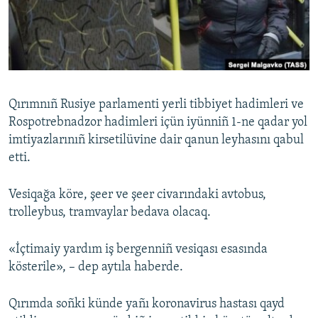
Русский
Українською
QOŞULIÑIZ!
Qırımnıñ Rusiye parlamenti yerli tibbiyet hadimleri ve
Rospotrebnadzor hadimleri içün iyünniñ 1-ne qadar yol
imtiyazlarınıñ kirsetilüvine dair qanun leyhasını qabul
RFE/RS bütün saytları
etti.
Vesiqağa köre, şeer ve şeer civarındaki avtobus,
trolleybus, tramvaylar bedava olacaq.
«İçtimaiy yardım iş bergenniñ vesiqası esasında
kösterile», – dep aytıla haberde.
Qırımda soñki künde yañı koronavirus hastası qayd