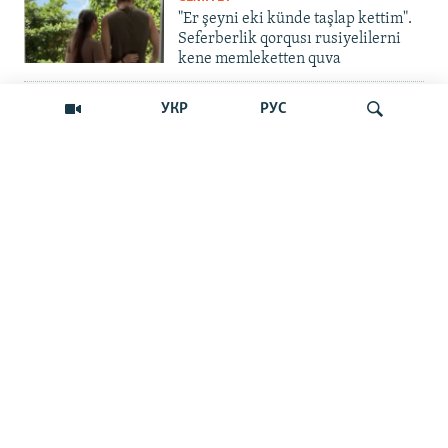
"Er şeyni eki künde taşlap kettim".
Seferberlik qorqusı rusiyelilerni
kene memleketten quva
İNSAN AQLARI
УКР
РУС
Bir an – ve casussıñ. Qırım
mahkemeleri devlet hainligi
qabaatlavlarını daqqalar içinde
nasıl baqalar
Qıdırmaq
CEMİYET
"Er kes qaça, er kes kete": cenk
Qırımdaki Rusiye turistlerine nasıl
barıp yetti
İNSAN AQLARI
"Qırım birdemligi" işini toqtattı,
tintüv ve tutuvlar ise Qırımda daa
çoq oldı