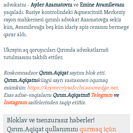
advokatnı -
Ayder Azamatovnı
ve
Emine Avamilevanı
yaqaladı. Rusiye kontrolindeki Aqmescitniñ Merkeziy
rayon mahkemesi qırımlı advokat
Azamatovğa sekiz
kün, Avamilevağa beş kün idariy apis cezasını bermege
qarar aldı.
Ukrayin aq qoruyıcıları Qırımda advokatlarnıñ
tutulmasınu takbih ettiler.
Roskomnadzor
Qırım.Aqiqat
saytını blok etti.
Qırım.Aqiqatnı
küzgü saytı vastasınen oqumaq
mümkün:
https://krymrcriywdcchs.azureedge.net
.
Esas adise-vaqialarnı
Qırım.Aqiqatnıñ
Telegram
ve
İnstagram
saifelerinden taqip etiñiz.
Bloklav ve tsenzurasız haberler!
Qırım.Aqiqat qullanımını
qurmaq içün