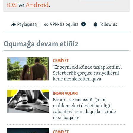
iOS
ve
Android
.
Paylaşmaq
VPN-siz oquñız
Follow us
Oqumağa devam etiñiz
CEMİYET
"Er şeyni eki künde taşlap kettim".
Seferberlik qorqusı rusiyelilerni
kene memleketten quva
İNSAN AQLARI
Bir an – ve casussıñ. Qırım
mahkemeleri devlet hainligi
qabaatlavlarını daqqalar içinde
nasıl baqalar
CEMİYET