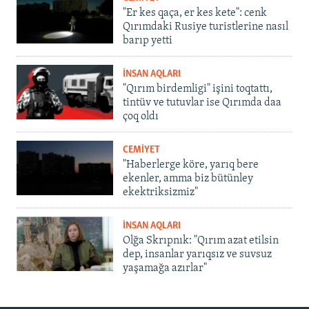
"Er kes qaça, er kes kete": cenk
Qırımdaki Rusiye turistlerine nasıl
barıp yetti
İNSAN AQLARI
"Qırım birdemligi" işini toqtattı,
tintüv ve tutuvlar ise Qırımda daa
çoq oldı
CEMİYET
"Haberlerge köre, yarıq bere
ekenler, amma biz bütünley
ekektriksizmiz"
İNSAN AQLARI
Olğa Skrıpnık: "Qırım azat etilsin
dep, insanlar yarıqsız ve suvsuz
yaşamağa azırlar"