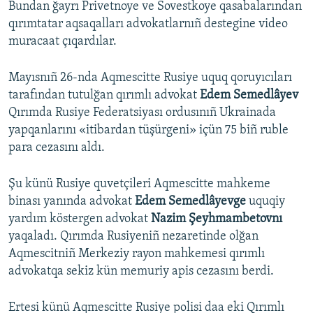
Bundan ğayrı Privetnoye ve Sovestkoye qasabalarından
qırımtatar aqsaqalları advokatlarnıñ destegine video
muracaat çıqardılar.
Mayısnıñ 26-nda Aqmescitte Rusiye uquq qoruyıcıları
tarafından tutulğan qırımlı advokat
Edem Semedlâyev
Qırımda Rusiye Federatsiyası ordusınıñ Ukrainada
yapqanlarını «itibardan tüşürgeni» içün 75 biñ ruble
para cezasını aldı.
Şu künü Rusiye quvetçileri Aqmescitte mahkeme
binası yanında advokat
Edem Semedlâyevge
uquqiy
yardım köstergen advokat
Nazim Şeyhmambetovnı
yaqaladı. Qırımda Rusiyeniñ nezaretinde olğan
Aqmescitniñ Merkeziy rayon mahkemesi qırımlı
advokatqa sekiz kün memuriy apis cezasını berdi.
Ertesi künü Aqmescitte Rusiye polisi daa eki Qırımlı