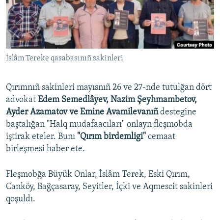
Русский
Українською
İslâm Tereke qasabasınıñ sakinleri
QOŞULIÑIZ!
Qırımnıñ sakinleri mayısnıñ 26 ve 27-nde tutulğan dört
advokat
Edem Semedlâyev, Nazim Şeyhmambetov,
RFE/RS bütün saytları
Ayder Azamatov ve Emine Avamilevanıñ
destegine
baştalığan "Halq mudafaacıları" onlayn fleşmobda
iştirak eteler. Bunı
"Qırım birdemligi"
cemaat
birleşmesi haber ete.
Fleşmobğa Büyük Onlar, İslâm Terek, Eski Qırım,
Canköy, Bağçasaray, Seyitler, İçki ve Aqmescit sakinleri
qoşuldı.