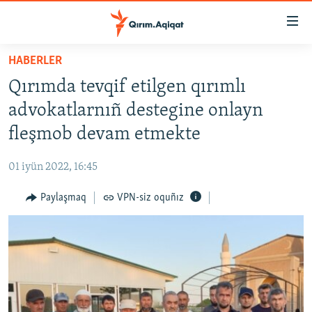
Link
açıqlığı
Esas
HABERLER
mündericege
HABERLER
Qırımda tevqif etilgen qırımlı
qaytmaq
SİYASET
Baş
advokatlarnıñ destegine onlayn
İQTİSADİYAT
navigatsiyağa
fleşmob devam etmekte
qaytmaq
CEMİYET
Qıdıruvğa
01 iyün 2022, 16:45
MEDENİYET
qaytmaq
Paylaşmaq
VPN-siz oquñız
İNSAN AQLARI
VİDEO
SÜRET
BLOGLAR
FİKİR