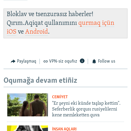
Bloklav ve tsenzurasız haberler!
Qırım.Aqiqat qullanımını
qurmaq içün
iOS
ve
Android
.
Paylaşmaq
VPN-siz oquñız
Follow us
Oqumağa devam etiñiz
CEMİYET
"Er şeyni eki künde taşlap kettim".
Seferberlik qorqusı rusiyelilerni
kene memleketten quva
İNSAN AQLARI