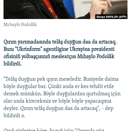
Русский
Українською
Mıhaylo Podolâk
QOŞULIÑIZ!
Qırım yarımadasında telâş duyğusı daa da artacaq.
Bunı "Ukrinform" agentligine Ukrayina prezidenti
ofisiniñ yolbaşçısınıñ mesleatçısı Mıhaylo Podolâk
RFE/RS bütün saytları
bildirdi.
"Telâş duyğusı pek qıyın meseledir. Rusiyede daima
böyle duyğular bar. Çünki anda er kes tehdit etile
demek mümkün. Böyle duyğulardan qurtulmaq içün
olar anda kirecekmiz ve böyle böyle yapacaqmız
deyler. Qırım telâş duyğusı daa da artacaq", - dep
bildirdi o.