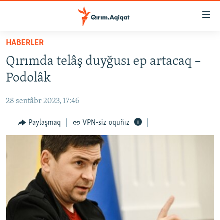
Link
açıqlığı
Esas
HABERLER
mündericege
HABERLER
Qırımda telâş duyğusı ep artacaq –
qaytmaq
SİYASET
Baş
Podolâk
İQTİSADİYAT
navigatsiyağa
qaytmaq
28 sentâbr 2023, 17:46
CEMİYET
Qıdıruvğa
MEDENİYET
Paylaşmaq
VPN-siz oquñız
qaytmaq
İNSAN AQLARI
VİDEO
SÜRET
BLOGLAR
FİKİR