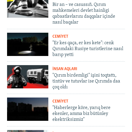
Bir an – ve casussıñ. Qırım
mahkemeleri devlet hainligi
qabaatlavlarını daqqalar içinde
nasıl baqalar
CEMİYET
"Er kes qaça, er kes kete": cenk
Qırımdaki Rusiye turistlerine nasıl
barıp yetti
İNSAN AQLARI
"Qırım birdemligi" işini toqtattı,
tintüv ve tutuvlar ise Qırımda daa
çoq oldı
CEMİYET
"Haberlerge köre, yarıq bere
ekenler, amma biz bütünley
ekektriksizmiz"