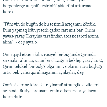
Onıñ sözlerine köre, bunıñ içün "Qırımda yüz
bergenlerge ateşniñ tesiriniñ" şiddetini arttırmaq
kerek.
"Tünevin de bugün de bu tesirniñ artqanını kördik.
Bunı yapmaq içün yeterli qadar çaremiz bar. Qırım
yavaş-yavaş Ukrayina tarafından ateş nezareti astına
alına", - dep ayta o.
Onıñ qayd etkeni kibi, rusiyeliler bugünde Qırımda
sirenalar altında, ücümler olacağını beklep yaşaylar. O,
Qırım telükeli bir bölge olğanını ve olarnıñ ava boşluğı
artıq pek yahşı qorulmağanını ayñlaylar, dey.
Onıñ sözlerine köre, Ukrayinanıñ strategik vazifeleri
arasında Rusiye ordusını temin etken esasa yollarnı
kesmektir.