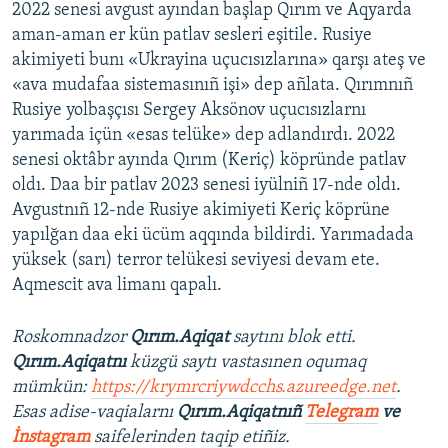
2022 senesi avgust ayından başlap Qırım ve Aqyarda
aman-aman er kün patlav sesleri eşitile. Rusiye
akimiyeti bunı «Ukrayina uçucısızlarına» qarşı ateş ve
«ava mudafaa sistemasınıñ işi» dep añlata. Qırımnıñ
Rusiye yolbaşçısı Sergey Aksönov uçucısızlarnı
yarımada içün «esas telüke» dep adlandırdı. 2022
senesi oktâbr ayında Qırım (Keriç) köpründe patlav
oldı. Daa bir patlav 2023 senesi iyülniñ 17-nde oldı.
Avgustnıñ 12-nde Rusiye akimiyeti Keriç köprüne
yapılğan daa eki ücüm aqqında bildirdi. Yarımadada
yüksek (sarı) terror telükesi seviyesi devam ete.
Aqmescit ava limanı qapalı.
Roskomnadzor
Qırım.Aqiqat
saytını blok etti.
Qırım.Aqiqatnı
küzgü saytı vastasınen oqumaq
mümkün:
https://krymrcriywdcchs.azureedge.net
.
Esas adise-vaqialarnı
Qırım.Aqiqatnıñ
Telegram
ve
İnstagram
saifelerinden taqip etiñiz.