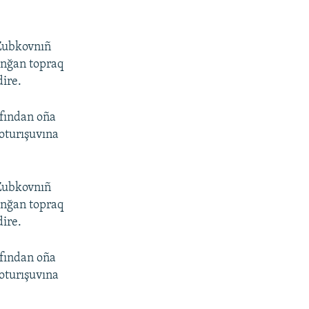
 Zubkovnıñ
unğan topraq
dire.
afından oña
oturışuvına
 Zubkovnıñ
unğan topraq
dire.
afından oña
oturışuvına