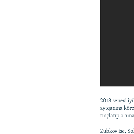
2018 senesi iy
aytqanına köre
tınçlatıp olama
Zubkov ise, So