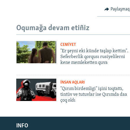
Paylaşmaq
Oqumağa devam etiñiz
CEMİYET
"Er şeyni eki künde taşlap kettim".
Seferberlik qorqusı rusiyelilerni
kene memleketten quva
İNSAN AQLARI
"Qırım birdemligi" işini toqtattı,
tintüv ve tutuvlar ise Qırımda daa
çoq oldı
Русский
INFO
Українською