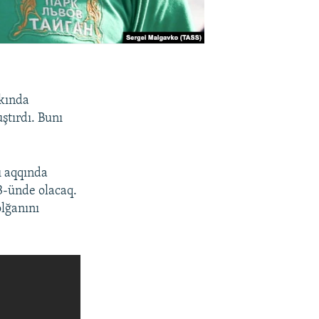
rkında
ştırdı. Bunı
ı aqqında
3-ünde olacaq.
lğanını