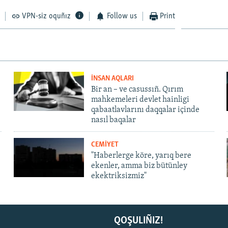
VPN-siz oquñız
Follow us
Print
İNSAN AQLARI
Bir an – ve casussıñ. Qırım
mahkemeleri devlet hainligi
qabaatlavlarını daqqalar içinde
nasıl baqalar
CEMİYET
"Haberlerge köre, yarıq bere
ekenler, amma biz bütünley
ekektriksizmiz"
QOŞULIÑIZ!