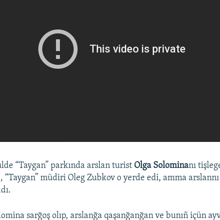
ülde “Taygan” parkında arslan turist
Olga Solomina
nı tişle
, “Taygan” müdiri Oleg Zubkov o yerde edi, amma arslannı
dı.
lomina sarğoş olıp, arslanğa qaşanğanğan ve bunıñ içün ay