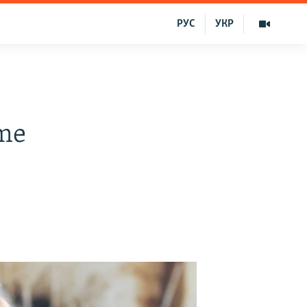
РУС
УКР
eme