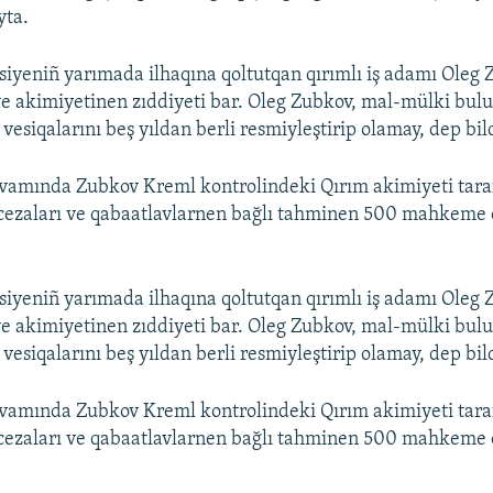
yta.
siyeniñ yarımada ilhaqına qoltutqan qırımlı iş adamı Oleg
e akimiyetinen zıddiyeti bar. Oleg Zubkov, mal-mülki bul
vesiqalarını beş yıldan berli resmiyleştirip olamay, dep bil
evamında Zubkov Kreml kontrolindeki Qırım akimiyeti tar
 cezaları ve qabaatlavlarnen bağlı tahminen 500 mahkeme 
siyeniñ yarımada ilhaqına qoltutqan qırımlı iş adamı Oleg
e akimiyetinen zıddiyeti bar. Oleg Zubkov, mal-mülki bul
vesiqalarını beş yıldan berli resmiyleştirip olamay, dep bil
evamında Zubkov Kreml kontrolindeki Qırım akimiyeti tar
 cezaları ve qabaatlavlarnen bağlı tahminen 500 mahkeme 