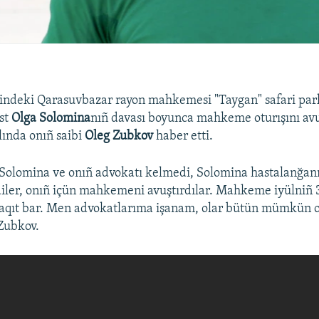
tindeki Qarasuvbazar rayon mahkemesi "Taygan" safari pa
ist
Olga Solomina
nıñ davası boyunca mahkeme oturışını avu
ında onıñ saibi
Oleg Zubkov
haber etti.
Solomina ve onıñ advokatı kelmedi, Solomina hastalanğan
diler, onıñ içün mahkemeni avuştırdılar. Mahkeme iyülniñ 
aqıt bar. Men advokatlarıma işanam, olar bütün mümkün o
 Zubkov.