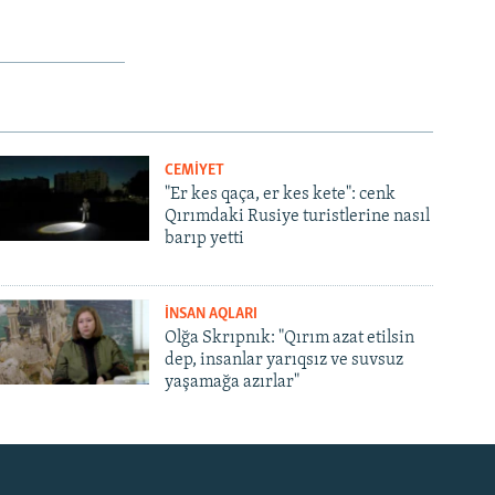
CEMİYET
"Er kes qaça, er kes kete": cenk
Qırımdaki Rusiye turistlerine nasıl
barıp yetti
İNSAN AQLARI
Olğa Skrıpnık: "Qırım azat etilsin
dep, insanlar yarıqsız ve suvsuz
yaşamağa azırlar"