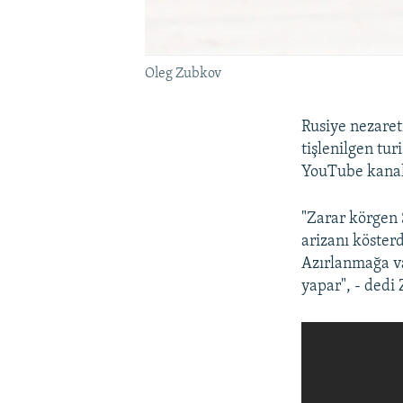
Oleg Zubkov
Rusiye nezare
tişlenilgen tur
YouTube kanal
"Zarar körgen 
arizanı köster
Azırlanmağa v
yapar", - dedi