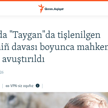
a "Taygan"da tişlenilgen
niñ davası boyunca mahk
 avuştırıldı
:26
VPN-siz oquñız