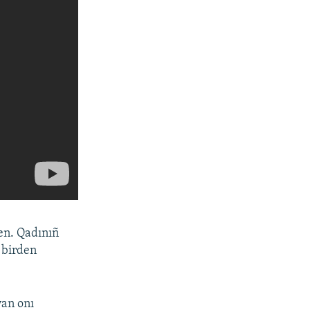
gen. Qadınıñ
 birden
van onı