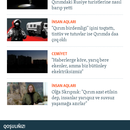
Qırımdaki Rusiye turistlerine nasıl
barıp yetti
İNSAN AQLARI
"Qırım birdemligi" işini toqtattı,
tintüv ve tutuvlar ise Qırımda daa
çoq oldı
CEMİYET
"Haberlerge köre, yarıq bere
ekenler, amma biz bütünley
ekektriksizmiz"
İNSAN AQLARI
Olğa Skrıpnık: "Qırım azat etilsin
dep, insanlar yarıqsız ve suvsuz
yaşamağa azırlar"
QOŞULIÑIZ!