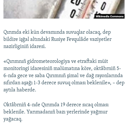
Русский
Українською
Qırımda eki kün devamında suvuqlar olacaq, dep
QOŞULIÑIZ!
bildire işğal altındaki Rusiye Fevqulâde vaziyetler
nazirliginiñ idaresi.
«Qırımnıñ gidrometeorologiya ve etraftaki müit
RFE/RS bütün saytları
monitoringi idaresiniñ malümatına köre, oktâbrniñ 5-
6-nda gece ve saba Qırımnıñ şimal ve dağ rayonlarında
sıfırdan aşağı 1-3 derece suvuq olması beklenile», – dep
aytıla haberde.
Oktâbrniñ 4-nde Qırımda 19 derece sıcaq olması
beklenile. Yarımadanıñ bazı yerlerinde yağmur
yağacaq.