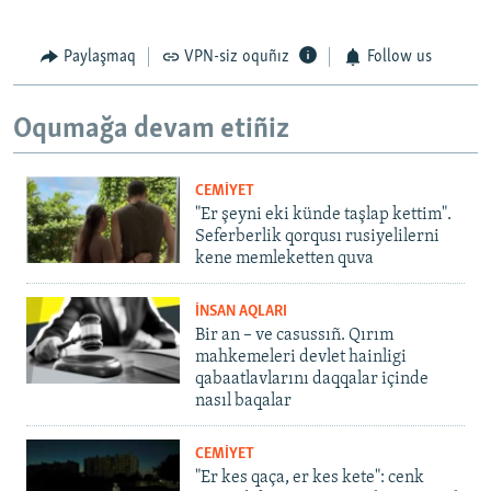
Paylaşmaq
VPN-siz oquñız
Follow us
Oqumağa devam etiñiz
CEMİYET
"Er şeyni eki künde taşlap kettim".
Seferberlik qorqusı rusiyelilerni
kene memleketten quva
İNSAN AQLARI
Bir an – ve casussıñ. Qırım
mahkemeleri devlet hainligi
qabaatlavlarını daqqalar içinde
nasıl baqalar
CEMİYET
"Er kes qaça, er kes kete": cenk