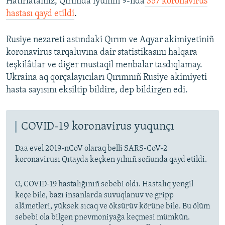
Hatırlatamız, Qırımda iyülniñ 9-nda
357 koronavirus
hastası qayd etildi
.
Rusiye nezareti astındaki Qırım ve Aqyar akimiyetiniñ
koronavirus tarqaluvına dair statistikasını halqara
teşkilâtlar ve diger mustaqil menbalar tasdıqlamay.
Ukraina aq qorçalayıcıları Qırımnıñ Rusiye akimiyeti
hasta sayısını eksiltip bildire, dep bildirgen edi.
COVID-19 koronavirus yuqunçı
Daa evel 2019-nCoV olaraq belli SARS-CoV-2
koronavirusı Qıtayda keçken yılnıñ soñunda qayd etildi.
O, COVID-19 hastalığınıñ sebebi oldı. Hastalıq yengil
keçe bile, bazı insanlarda suvuqlanuv ve gripp
alâmetleri, yüksek sıcaq ve öksürüv körüne bile. Bu ölüm
sebebi ola bilgen pnevmoniyağa keçmesi mümkün.