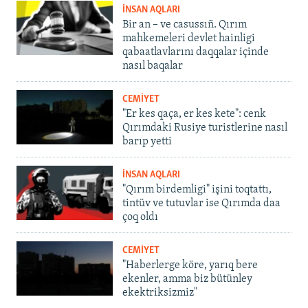
İNSAN AQLARI
Bir an – ve casussıñ. Qırım
mahkemeleri devlet hainligi
qabaatlavlarını daqqalar içinde
nasıl baqalar
CEMİYET
"Er kes qaça, er kes kete": cenk
Qırımdaki Rusiye turistlerine nasıl
barıp yetti
İNSAN AQLARI
"Qırım birdemligi" işini toqtattı,
tintüv ve tutuvlar ise Qırımda daa
çoq oldı
CEMİYET
"Haberlerge köre, yarıq bere
ekenler, amma biz bütünley
ekektriksizmiz"