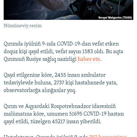
Русский
Українською
Nümüneviy resim
QOŞULIÑIZ!
Qırımda iyülniñ 9-nda COVID-19-dan vefat etken
doquz kişi qayd etildi, vefat sayısı 1583 oldı. Bu aqta
Qırımnıñ Rusiye sağlıq nazirligi
haber ete
.
RFE/RS bütün saytları
Qayd etilgenine köre, 2455 insan ambulator
tedaviylevde buluna, 2737 kişi hastahanede yata,
observatorlarğa alınğanlar yoq.
Qırım ve Aqyardaki Rospotrebnadzor idaresiniñ
malümatına köre, umumen 51695 COVID-19 hastası
qayd etildi, tüzelgen 45217 insan yiberildi.