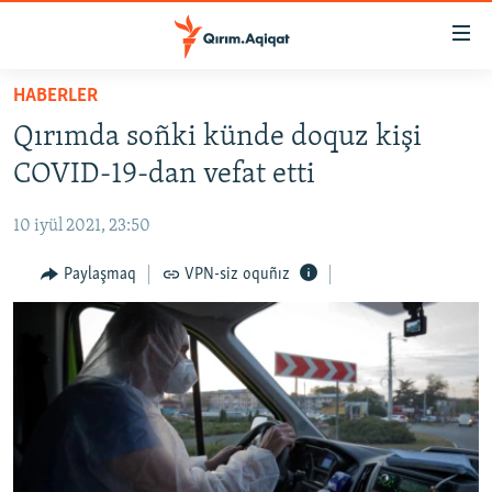
Link
açıqlığı
Esas
HABERLER
mündericege
HABERLER
Qırımda soñki künde doquz kişi
qaytmaq
SİYASET
Baş
COVID-19-dan vefat etti
İQTİSADİYAT
navigatsiyağa
qaytmaq
10 iyül 2021, 23:50
CEMİYET
Qıdıruvğa
MEDENİYET
Paylaşmaq
VPN-siz oquñız
qaytmaq
İNSAN AQLARI
VİDEO
SÜRET
BLOGLAR
FİKİR