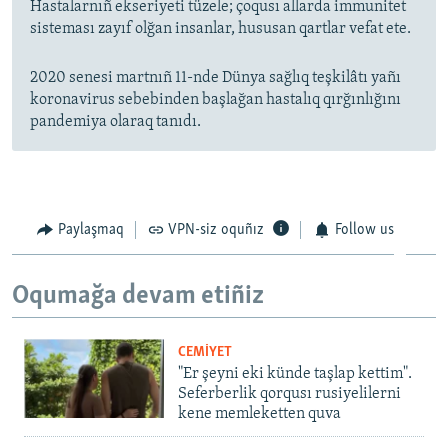
Hastalarnıñ ekseriyeti tüzele; çoqusı allarda immunitet
sisteması zayıf olğan insanlar, hususan qartlar vefat ete.
2020 senesi martnıñ 11-nde Dünya sağlıq teşkilâtı yañı
koronavirus sebebinden başlağan hastalıq qırğınlığını
pandemiya olaraq tanıdı.
Paylaşmaq
VPN-siz oquñız
Follow us
Oqumağa devam etiñiz
CEMİYET
"Er şeyni eki künde taşlap kettim".
Seferberlik qorqusı rusiyelilerni
kene memleketten quva