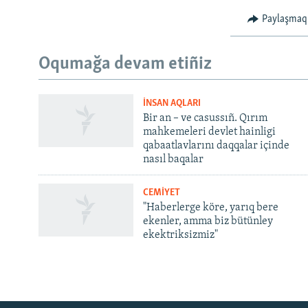
Paylaşmaq
Oqumağa devam etiñiz
İNSAN AQLARI
Bir an – ve casussıñ. Qırım
mahkemeleri devlet hainligi
qabaatlavlarını daqqalar içinde
nasıl baqalar
CEMİYET
"Haberlerge köre, yarıq bere
ekenler, amma biz bütünley
ekektriksizmiz"
Русский