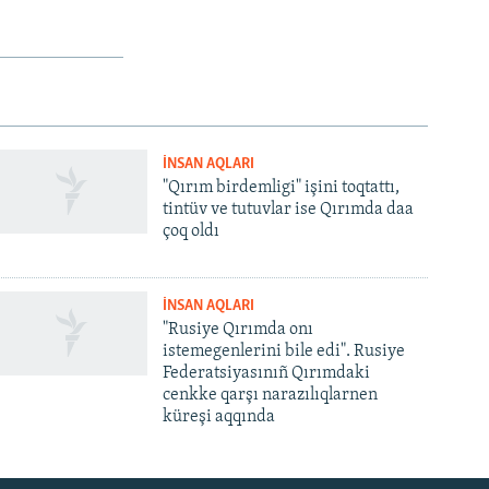
İNSAN AQLARI
"Qırım birdemligi" işini toqtattı,
tintüv ve tutuvlar ise Qırımda daa
çoq oldı
İNSAN AQLARI
"Rusiye Qırımda onı
istemegenlerini bile edi". Rusiye
Federatsiyasınıñ Qırımdaki
cenkke qarşı narazılıqlarnen
küreşi aqqında