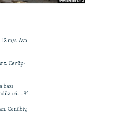
7-12 m/s. Ava
rsız. Cenüp-
a bazı
ündüz +6…+8°.
man. Cenübiy,