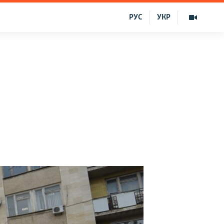
РУС
УКР