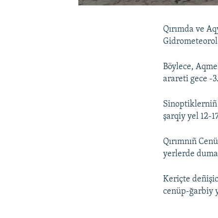
Qırımda ve Aqy
Gidrometeorolo
Böylece, Aqmes
arareti gece -
Sinoptiklerniñ
şarqiy yel 12-
Qırımnıñ Cenüb
yerlerde duma
Keriçte deñişi
cenüp-ğarbiy y