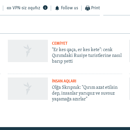
VPN-siz oquñız
Follow us
Print
CEMİYET
"Er kes qaça, er kes kete": cenk
Qırımdaki Rusiye turistlerine nasıl
barıp yetti
İNSAN AQLARI
Olğa Skrıpnık: "Qırım azat etilsin
dep, insanlar yarıqsız ve suvsuz
yaşamağa azırlar"