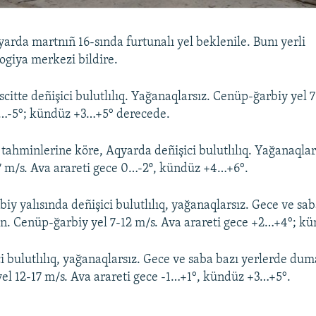
arda martnıñ 16-sında furtunalı yel beklenile. Bunı yerli
giya merkezi bildire.
citte deñişici bulutlılıq. Yağanaqlarsız. Cenüp-ğarbiy yel 
3…-5°; kündüz +3…+5° derecede.
 tahminlerine köre, Aqyarda deñişici bulutlılıq. Yağanaqla
17 m/s. Ava arareti gece 0…-2º, kündüz +4…+6°.
iy yalısında deñişici bulutlılıq, yağanaqlarsız. Gece ve sab
n. Cenüp-ğarbiy yel 7-12 m/s. Ava arareti gece +2…+4°; k
ci bulutlılıq, yağanaqlarsız. Gece ve saba bazı yerlerde du
el 12-17 m/s. Ava arareti gece -1…+1°, kündüz +3…+5°.