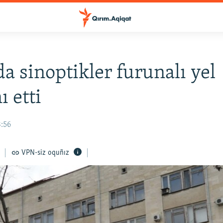
a sinoptikler furunalı yel
ı etti
8:56
VPN-siz oquñız