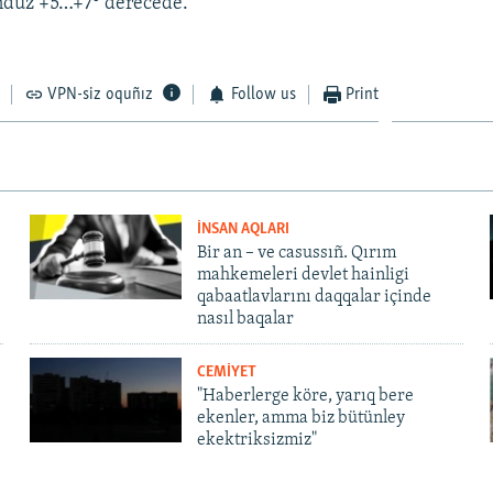
ündüz +5…+7° derecede.
VPN-siz oquñız
Follow us
Print
İNSAN AQLARI
Bir an – ve casussıñ. Qırım
mahkemeleri devlet hainligi
qabaatlavlarını daqqalar içinde
nasıl baqalar
CEMİYET
"Haberlerge köre, yarıq bere
ekenler, amma biz bütünley
ekektriksizmiz"