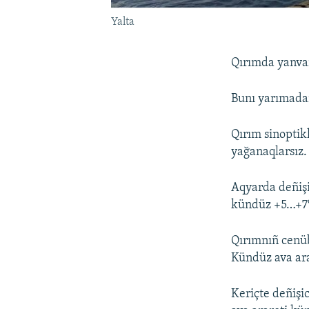
Yalta
Qırımda yanvar
Bunı yarımada
Qırım sinoptik
yağanaqlarsız.
Aqyarda deñişi
kündüz +5…+7°
Qırımnıñ cenübi
Kündüz ava ar
Keriçte deñişi