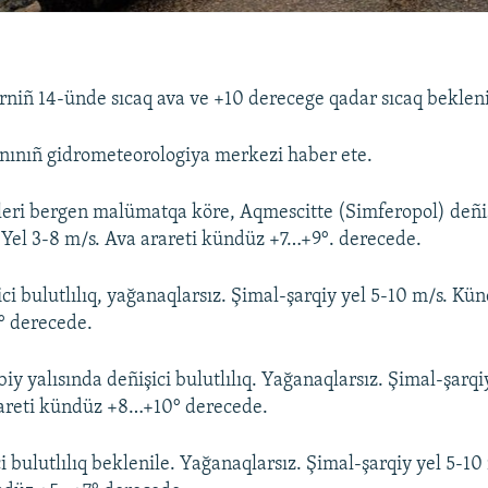
niñ 14-ünde sıcaq ava ve +10 derecege qadar sıcaq bekleni
nınıñ gidrometeorologiya merkezi haber ete.
leri bergen malümatqa köre, Aqmescitte (Simferopol) deñişi
 Yel 3-8 m/s. Ava arareti kündüz +7…+9°. derecede.
ci bulutlılıq, yağanaqlarsız. Şimal-şarqiy yel 5-10 m/s. Kün
 derecede.
y yalısında deñişici bulutlılıq. Yağanaqlarsız. Şimal-şarqi
areti kündüz +8…+10° derecede.
ci bulutlılıq beklenile. Yağanaqlarsız. Şimal-şarqiy yel 5-1