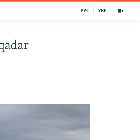
РУС
УКР
 qadar