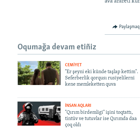
ava arareti k
Paylaşmaq
Oqumağa devam etiñiz
CEMİYET
"Er şeyni eki künde taşlap kettim".
Seferberlik qorqusı rusiyelilerni
kene memleketten quva
İNSAN AQLARI
"Qırım birdemligi" işini toqtattı,
tintüv ve tutuvlar ise Qırımda daa
çoq oldı