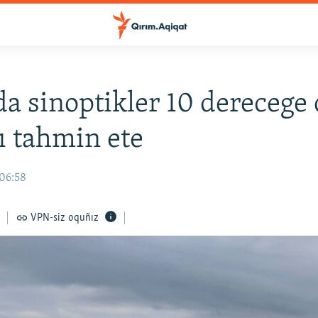
a sinoptikler 10 derecege
ı tahmin ete
 06:58
VPN-siz oquñız