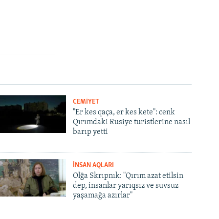
CEMİYET
"Er kes qaça, er kes kete": cenk
Qırımdaki Rusiye turistlerine nasıl
barıp yetti
İNSAN AQLARI
Olğa Skrıpnık: "Qırım azat etilsin
dep, insanlar yarıqsız ve suvsuz
yaşamağa azırlar"