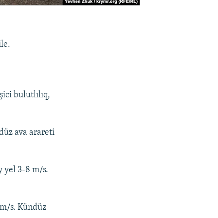
le.
ci bulutlılıq,
düz ava arareti
y yel 3-8 m/s.
0 m/s. Kündüz