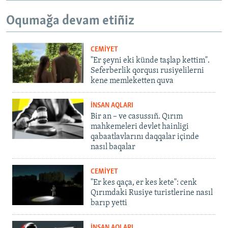
Oqumağa devam etiñiz
CEMİYET
"Er şeyni eki künde taşlap kettim".
Seferberlik qorqusı rusiyelilerni
kene memleketten quva
İNSAN AQLARI
Bir an – ve casussıñ. Qırım
mahkemeleri devlet hainligi
qabaatlavlarını daqqalar içinde
nasıl baqalar
CEMİYET
"Er kes qaça, er kes kete": cenk
Qırımdaki Rusiye turistlerine nasıl
barıp yetti
İNSAN AQLARI