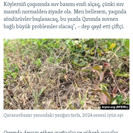
Köylerniñ çoqusında suv basımı endi alçaq, çünki suv
masrafı normalden ziyade ola. Men bellesem, yaqında
söndürüvler başlanacaq, bu yazda Qırımda suvnen
bağlı büyük problemler olacaq", – dep qayd etti çiftçi.
Qarasuvbazar yanındaki yanğan tarla, 2024 senesi iyün ayı