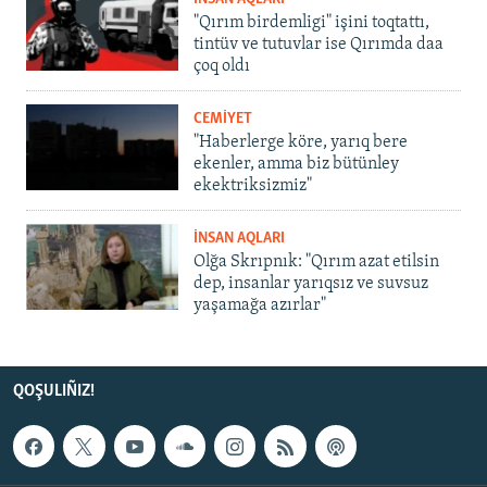
"Qırım birdemligi" işini toqtattı,
tintüv ve tutuvlar ise Qırımda daa
çoq oldı
CEMİYET
"Haberlerge köre, yarıq bere
ekenler, amma biz bütünley
ekektriksizmiz"
İNSAN AQLARI
Olğa Skrıpnık: "Qırım azat etilsin
dep, insanlar yarıqsız ve suvsuz
yaşamağa azırlar"
QOŞULIÑIZ!