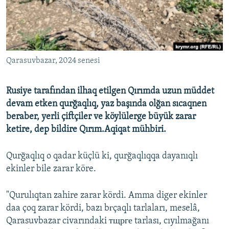
Русский
Українською
Qarasuvbazar, 2024 senesi
QOŞULIÑIZ!
Rusiye tarafından ilhaq etilgen Qırımda uzun müddet
devam etken qurğaqlıq, yaz başında olğan sıcaqnen
RFE/RS bütün saytları
beraber, yerli çiftçiler ve köylülerge büyük zarar
ketire, dep bildire Qırım.Aqiqat mühbiri.
Qurğaqlıq o qadar küçlü ki, qurğaqlıqqa dayanıqlı
ekinler bile zarar köre.
"Qurulıqtan zahire zarar kördi. Amma diger ekinler
daa çoq zarar kördi, bazı bгçaqlı tarlaları, meselâ,
Qarasuvbazar civarındaki тщрге tarlası, cıyılmağanı