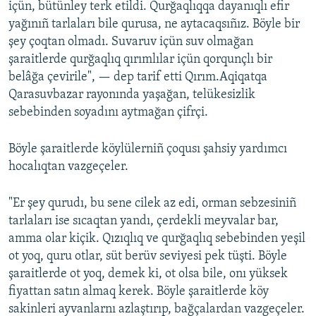
içün, bütünley terk etildi. Qurğaqlıqqa dayanıqlı efir
yağınıñ tarlaları bile qurusa, ne aytacaqsıñız. Böyle bir
şey çoqtan olmadı. Suvaruv içün suv olmağan
şaraitlerde qurğaqlıq qırımlılar içün qorqunçlı bir
belâğa çevirile", — dep tarif etti Qırım.Aqiqatqa
Qarasuvbazar rayonında yaşağan, telükesizlik
sebebinden soyadını aytmağan çifrçi.
Böyle şaraitlerde köylülerniñ çoqusı şahsiy yardımcı
hocalıqtan vazgeçeler.
"Er şey qurudı, bu sene cilek az edi, orman sebzesiniñ
tarlaları ise sıcaqtan yandı, çerdekli meyvalar bar,
amma olar kiçik. Qızıqlıq ve qurğaqlıq sebebinden yeşil
ot yoq, quru otlar, süt berüv seviyesi pek tüşti. Böyle
şaraitlerde ot yoq, demek ki, ot olsa bile, onı yüksek
fiyattan satın almaq kerek. Böyle şaraitlerde köy
sakinleri ayvanlarnı azlaştırıp, bağçalardan vazgeçeler.