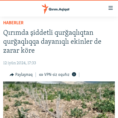
Link
açıqlığı
Esas
HABERLER
mündericege
HABERLER
Qırımda şiddetli qurğaqlıqtan
qaytmaq
SİYASET
Baş
qurğaqlıqqa dayanıqlı ekinler de
İQTİSADİYAT
navigatsiyağa
zarar köre
qaytmaq
CEMİYET
Qıdıruvğa
12 iyün 2024, 17:33
MEDENİYET
qaytmaq
Paylaşmaq
VPN-siz oquñız
İNSAN AQLARI
VİDEO
SÜRET
BLOGLAR
FİKİR