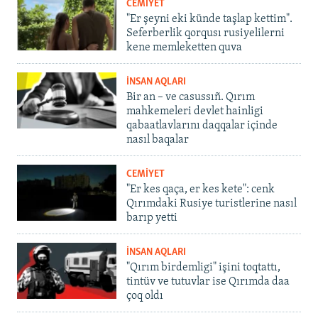
CEMİYET
"Er şeyni eki künde taşlap kettim".
Seferberlik qorqusı rusiyelilerni
kene memleketten quva
İNSAN AQLARI
Bir an – ve casussıñ. Qırım
mahkemeleri devlet hainligi
qabaatlavlarını daqqalar içinde
nasıl baqalar
CEMİYET
"Er kes qaça, er kes kete": cenk
Qırımdaki Rusiye turistlerine nasıl
barıp yetti
İNSAN AQLARI
"Qırım birdemligi" işini toqtattı,
tintüv ve tutuvlar ise Qırımda daa
çoq oldı