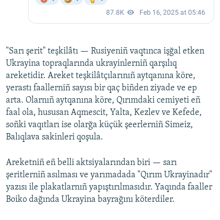
"Sarı şerit" teşkilâtı — Rusiyeniñ vaqtınca işğal etken
Ukrayina topraqlarında ukrayinlerniñ qarşılıq
areketidir. Areket teşkilâtçılarınıñ aytqanına köre,
yerastı faallerniñ sayısı bir qaç biñden ziyade ve ep
arta. Olarnıñ aytqanına köre, Qırımdaki cemiyeti eñ
faal ola, hususan Aqmescit, Yalta, Kezlev ve Kefede,
soñki vaqıtları ise olarğa küçük şeerlerniñ Simeiz,
Balıqlava sakinleri qoşula.
Areketniñ eñ belli aktsiyalarından biri — sarı
şeritlerniñ asılması ve yarımadada "Qırım Ukrayinadır"
yazısı ile plakatlarnıñ yapıştırılmasıdır. Yaqında faaller
Boiko dağında Ukrayina bayrağını köterdiler.