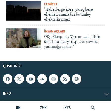
CEMİYET
"Haberlerge köre, yarıq bere
ekenler, amma biz bütünley
ekektriksizmiz"
İNSAN AQLARI
Olğa Skrıpnık: "Qırım azat etilsin
dep, insanlar yarıqsız ve suvsuz
yaşamağa azırlar"
QOŞULIÑIZ!
INFO
© Qırım.Aqiqat, 2026 | All Rights Reserved.
УКР
РУС