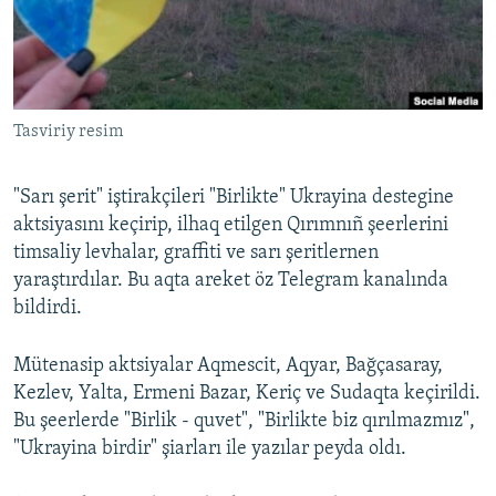
Русский
Українською
Tasviriy resim
QOŞULIÑIZ!
"Sarı şerit" iştirakçileri "Birlikte" Ukrayina destegine
aktsiyasını keçirip, ilhaq etilgen Qırımnıñ şeerlerini
RFE/RS bütün saytları
timsaliy levhalar, graffiti ve sarı şeritlernen
yaraştırdılar. Bu aqta areket öz Telegram kanalında
bildirdi.
Mütenasip aktsiyalar Aqmescit, Aqyar, Bağçasaray,
Kezlev, Yalta, Ermeni Bazar, Keriç ve Sudaqta keçirildi.
Bu şeerlerde "Birlik - quvet", "Birlikte biz qırılmazmız",
"Ukrayina birdir" şiarları ile yazılar peyda oldı.