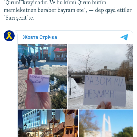
"QırımUkrayinadır. Ve bu künü Qırım bütün
memleketnen beraber bayram ete", — dep qayd ettiler
"Sarı şerit"te.