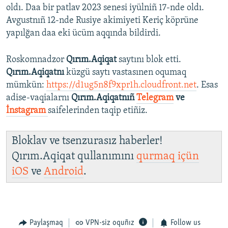
oldı. Daa bir patlav 2023 senesi iyülniñ 17-nde oldı.
Avgustnıñ 12-nde Rusiye akimiyeti Keriç köprüne
yapılğan daa eki ücüm aqqında bildirdi.
Roskomnadzor
Qırım.Aqiqat
saytını blok etti.
Qırım.Aqiqatnı
küzgü saytı vastasınen oqumaq
mümkün:
https://d1ug5n8f9xpr1h.cloudfront.net
. Esas
adise-vaqialarnı
Qırım.Aqiqatnıñ
Telegram
ve
İnstagram
saifelerinden taqip etiñiz.
Bloklav ve tsenzurasız haberler!
Qırım.Aqiqat qullanımını
qurmaq içün
iOS
ve
Android
.
Paylaşmaq
VPN-siz oquñız
Follow us