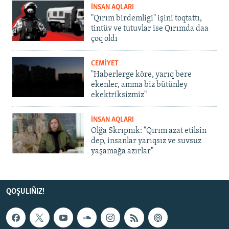
İNSAN AQLARI
"Qırım birdemligi" işini toqtattı,
tintüv ve tutuvlar ise Qırımda daa
çoq oldı
CEMİYET
"Haberlerge köre, yarıq bere
ekenler, amma biz bütünley
ekektriksizmiz"
İNSAN AQLARI
Olğa Skrıpnık: "Qırım azat etilsin
dep, insanlar yarıqsız ve suvsuz
yaşamağa azırlar"
QOŞULIÑIZ!