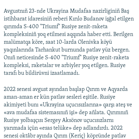
Avgustnıñ 23-nde Ukrayina Mudafaa nazirliginiñ Baş
istihbarat idaresiniñ reberi Kırılo Budanov işğal etilgen
qırımda S-400 "Triumf" Rusiye zenit-raketa
kompleksiniñ yoq etilmesi aqqında haber etti. Berilgen
malümatqa köre, saat 10-larda Olenivka köyü
yaqınlarında Tarhankut burnunda patlav yüz bergen.
Onıñ neticesinde S-400 "Triumf" Rusiye zenit-raketa
kompleksi, raketalar ve arbiyler yoq etilgen. Rusiye
tarafı bu bildirüvni izaatlamadı.
2022 senesi avgust ayından başlap Qırım ve Aqyarda
aman-aman er kün patlav sesleri eşitile. Rusiye
akimiyeti bunı «Ukrayina uçucısızlarına» qarşı ateş ve
«ava mudafaa sistemasınıñ işi» dep añlata. Qırımnıñ
Rusiye yolbaşçısı Sergey Aksönov uçucısızlarnı
yarımada içün «esas telüke» dep adlandırdı. 2022
senesi oktâbr ayında Qırım (Keriç) köpründe patlav