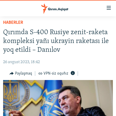
Link
açıqlığı
Esas
HABERLER
mündericege
HABERLER
Qırımda S-400 Rusiye zenit-raketa
qaytmaq
SİYASET
Baş
kompleksi yañı ukrayin raketası ile
İQTİSADİYAT
navigatsiyağa
yoq etildi – Danılov
qaytmaq
CEMİYET
Qıdıruvğa
26 avgust 2023, 18:42
MEDENİYET
qaytmaq
Paylaşmaq
VPN-siz oquñız
İNSAN AQLARI
VİDEO
SÜRET
BLOGLAR
FİKİR