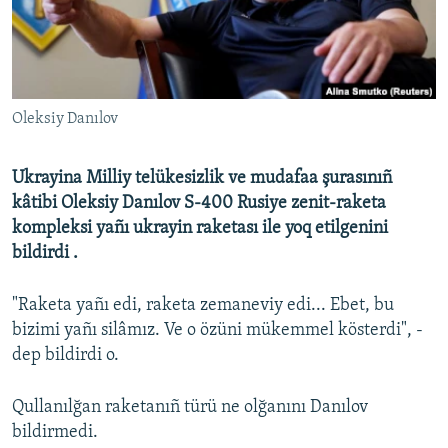
Русский
Українською
Oleksiy Danılov
QOŞULIÑIZ!
Ukrayina Milliy telükesizlik ve mudafaa şurasınıñ
kâtibi Oleksiy Danılov S-400 Rusiye zenit-raketa
RFE/RS bütün saytları
kompleksi yañı ukrayin raketası ile yoq etilgenini
bildirdi .
"Raketa yañı edi, raketa zemaneviy edi... Ebet, bu
bizimi yañı silâmız. Ve o özüni mükemmel kösterdi", -
dep bildirdi o.
Qullanılğan raketanıñ türü ne olğanını Danılov
bildirmedi.