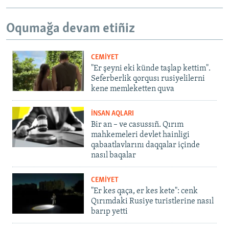
Oqumağa devam etiñiz
CEMİYET
"Er şeyni eki künde taşlap kettim".
Seferberlik qorqusı rusiyelilerni
kene memleketten quva
İNSAN AQLARI
Bir an – ve casussıñ. Qırım
mahkemeleri devlet hainligi
qabaatlavlarını daqqalar içinde
nasıl baqalar
CEMİYET
"Er kes qaça, er kes kete": cenk
Qırımdaki Rusiye turistlerine nasıl
barıp yetti