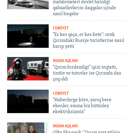
mahkemeleri devlet hainligi
qabaatlavlarını daqqalar içinde
nasıl baqalar
CEMİYET
"Er kes qaça, er kes kete": cenk
Qırımdaki Rusiye turistlerine nasıl
barıp yetti
İNSAN AQLARI
"Qırım birdemligi" işini toqtattı,
tintüv ve tutuvlar ise Qırımda daa
çoq oldı
CEMİYET
"Haberlerge köre, yarıq bere
ekenler, amma biz bütünley
ekektriksizmiz"
İNSAN AQLARI
Olğa Skrıpnık: "Qırım azat etilsin