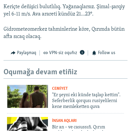
Keriçte deñişici bulutlılıq. Yağanaqlarsız. Şimal-şarqiy
yel 6-11 m/s. Ava arareti kündüz 21…23º.
Gidrometeomerkez tahminlerine köre, Qırımda bütün
afta sıcaq olacaq.
Paylaşmaq
VPN-siz oquñız
Follow us
Oqumağa devam etiñiz
CEMİYET
"Er şeyni eki künde taşlap kettim".
Seferberlik qorqusı rusiyelilerni
kene memleketten quva
İNSAN AQLARI
Bir an – ve casussıñ. Qırım