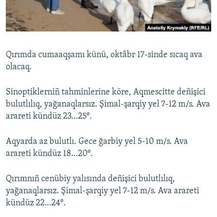
Русский
Українською
Qırımda cumaaqşamı künü, oktâbr 17-sinde sıcaq ava
QOŞULIÑIZ!
olacaq.
Sinoptiklerniñ tahminlerine köre, Aqmescitte deñişici
bulutlılıq, yağanaqlarsız. Şimal-şarqiy yel 7-12 m/s. Ava
RFE/RS bütün saytları
arareti kündüz 23…25º.
Aqyarda az bulutlı. Gece ğarbiy yel 5-10 m/s. Ava
arareti kündüz 18…20º.
Qırımnıñ cenübiy yalısında deñişici bulutlılıq,
yağanaqlarsız. Şimal-şarqiy yel 7-12 m/s. Ava arareti
kündüz 22…24º.