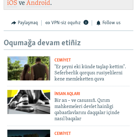
iOS
ve
Android
.
Paylaşmaq
VPN-siz oquñız
Follow us
Oqumağa devam etiñiz
CEMİYET
"Er şeyni eki künde taşlap kettim".
Seferberlik qorqusı rusiyelilerni
kene memleketten quva
İNSAN AQLARI
Bir an – ve casussıñ. Qırım
mahkemeleri devlet hainligi
qabaatlavlarını daqqalar içinde
nasıl baqalar
CEMİYET