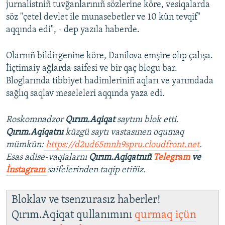
jurnalistniñ tuvğanlarınıñ sözlerine köre, vesiqalarda
söz "çetel devlet ile munasebetler ve 10 kün tevqif"
aqqında edi", - dep yazıla haberde.
Olarnıñ bildirgenine köre, Danilova emşire olıp çalışa.
İiçtimaiy ağlarda saifesi ve bir qaç blogu bar.
Bloglarında tibbiyet hadimleriniñ aqları ve yarımdada
sağlıq saqlav meseleleri aqqında yaza edi.
Roskomnadzor
Qırım.Aqiqat
saytını blok etti.
Qırım.Aqiqatnı
küzgü saytı vastasınen oqumaq
mümkün:
https://d2ud65mnh9spru.cloudfront.net
.
Esas adise-vaqialarnı
Qırım.Aqiqatnıñ
Telegram
ve
İnstagram
saifelerinden taqip etiñiz.
Bloklav ve tsenzurasız haberler!
Qırım.Aqiqat qullanımını
qurmaq içün