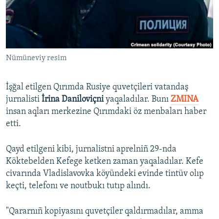
Русский
Українською
Nümüneviy resim
QOŞULIÑIZ!
İşğal etilgen Qırımda Rusiye quvetçileri vatandaş
jurnalisti
İrina Daniloviçni
yaqaladılar. Bunı
ZMINA
RFE/RS bütün saytları
insan aqları merkezine Qırımdaki öz menbaları haber
etti.
Qayd etilgeni kibi, jurnalistni aprelniñ 29-nda
Köktebelden Kefege ketken zaman yaqaladılar. Kefe
civarında Vladislavovka köyündeki evinde tintüv olıp
keçti, telefonı ve noutbukı tutıp alındı.
"Qararnıñ kopiyasını quvetçiler qaldırmadılar, amma