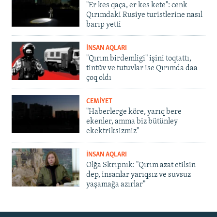
"Er kes qaça, er kes kete": cenk
Qırımdaki Rusiye turistlerine nasıl
barıp yetti
İNSAN AQLARI
"Qırım birdemligi" işini toqtattı,
tintüv ve tutuvlar ise Qırımda daa
çoq oldı
CEMİYET
"Haberlerge köre, yarıq bere
ekenler, amma biz bütünley
ekektriksizmiz"
İNSAN AQLARI
Olğa Skrıpnık: "Qırım azat etilsin
dep, insanlar yarıqsız ve suvsuz
yaşamağa azırlar"