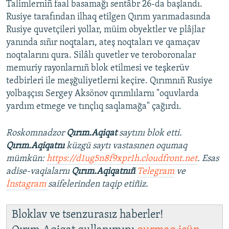
Talimlerniñ faal basamağı sentâbr 26-da başlandı.
Rusiye tarafından ilhaq etilgen Qırım yarımadasında
Rusiye quvetçileri yollar, müim obyektler ve plâjlar
yanında sıñır noqtaları, ateş noqtaları ve qamaçav
noqtalarını qura. Silâlı quvetler ve teroboronalar
memuriy rayonlarnıñ blok etilmesi ve teşkerüv
tedbirleri ile meşğuliyetlerni keçire. Qırımnıñ Rusiye
yolbaşçısı Sergey Aksönov qırımlılarnı "oquvlarda
yardım etmege ve tınçlıq saqlamağa" çağırdı.
Roskomnadzor
Qırım.Aqiqat
saytını blok etti.
Qırım.Aqiqatnı
küzgü saytı vastasınen oqumaq
mümkün:
https://d1ug5n8f9xpr1h.cloudfront.net
. Esas
adise-vaqialarnı
Qırım.Aqiqatnıñ
Telegram
ve
İnstagram
saifelerinden taqip etiñiz.
Bloklav ve tsenzurasız haberler!