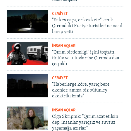
CEMİYET
"Er kes qaça, er kes kete": cenk
Qırımdaki Rusiye turistlerine nasıl
barıp yetti
İNSAN AQLARI
"Qırım birdemligi" işini toqtattı,
tintüv ve tutuvlar ise Qırımda daa
çoq oldı
CEMİYET
"Haberlerge köre, yarıq bere
ekenler, amma biz bütünley
ekektriksizmiz"
İNSAN AQLARI
Olğa Skrıpnık: "Qırım azat etilsin
dep, insanlar yarıqsız ve suvsuz
yaşamağa azırlar"