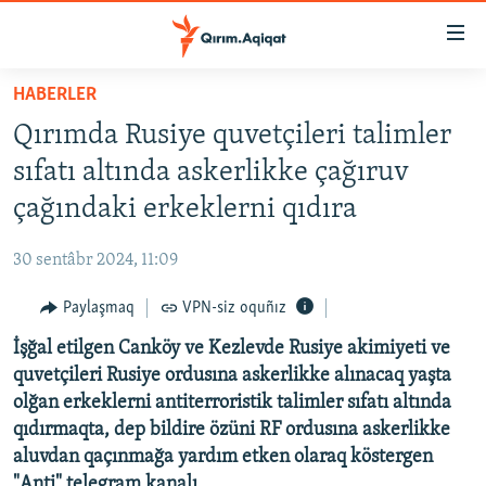
Link
açıqlığı
Esas
HABERLER
mündericege
HABERLER
Qırımda Rusiye quvetçileri talimler
qaytmaq
SİYASET
Baş
sıfatı altında askerlikke çağıruv
İQTİSADİYAT
navigatsiyağa
çağındaki erkeklerni qıdıra
qaytmaq
CEMİYET
Qıdıruvğa
30 sentâbr 2024, 11:09
MEDENİYET
qaytmaq
Paylaşmaq
VPN-siz oquñız
İNSAN AQLARI
İşğal etilgen Canköy ve Kezlevde Rusiye akimiyeti ve
VİDEO
quvetçileri Rusiye ordusına askerlikke alınacaq yaşta
SÜRET
olğan erkeklerni antiterroristik talimler sıfatı altında
BLOGLAR
qıdırmaqta, dep bildire özüni RF ordusına askerlikke
aluvdan qaçınmağa yardım etken olaraq köstergen
FİKİR
"Anti" telegram kanalı.