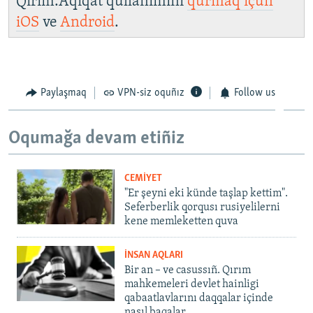
Qırım.Aqiqat qullanımını
qurmaq içün
iOS
ve
Android
.
Paylaşmaq
VPN-siz oquñız
Follow us
Oqumağa devam etiñiz
CEMİYET
"Er şeyni eki künde taşlap kettim".
Seferberlik qorqusı rusiyelilerni
kene memleketten quva
İNSAN AQLARI
Bir an – ve casussıñ. Qırım
mahkemeleri devlet hainligi
qabaatlavlarını daqqalar içinde
nasıl baqalar