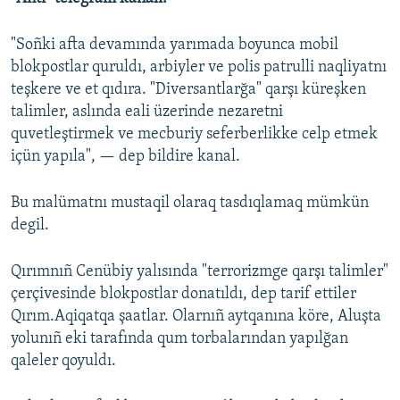
Русский
"Soñki afta devamında yarımada boyunca mobil
Українською
blokpostlar quruldı, arbiyler ve polis patrulli naqliyatnı
teşkere ve et qıdıra. "Diversantlarğa" qarşı küreşken
talimler, aslında eali üzerinde nezaretni
QOŞULIÑIZ!
quvetleştirmek ve mecburiy seferberlikke celp etmek
içün yapıla", — dep bildire kanal.
RFE/RS bütün saytları
Bu malümatnı mustaqil olaraq tasdıqlamaq mümkün
degil.
Qırımnıñ Cenübiy yalısında "terrorizmge qarşı talimler"
çerçivesinde blokpostlar donatıldı, dep tarif ettiler
Qırım.Aqiqatqa şaatlar. Olarnıñ aytqanına köre, Aluşta
yolunıñ eki tarafında qum torbalarından yapılğan
qaleler qoyuldı.