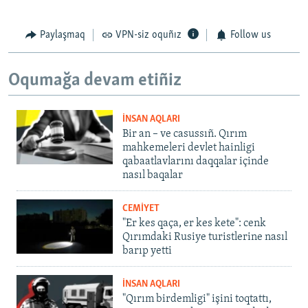
Paylaşmaq
VPN-siz oquñız
Follow us
Oqumağa devam etiñiz
İNSAN AQLARI
Bir an – ve casussıñ. Qırım
mahkemeleri devlet hainligi
qabaatlavlarını daqqalar içinde
nasıl baqalar
CEMİYET
"Er kes qaça, er kes kete": cenk
Qırımdaki Rusiye turistlerine nasıl
barıp yetti
İNSAN AQLARI
"Qırım birdemligi" işini toqtattı,