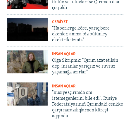
tintüv ve tutuvlar ise Qırımda daa
çoq oldı
CEMİYET
"Haberlerge köre, yarıq bere
ekenler, amma biz bütünley
ekektriksizmiz"
İNSAN AQLARI
Olğa Skrıpnık: "Qırım azat etilsin
dep, insanlar yarıqsız ve suvsuz
yaşamağa azırlar"
İNSAN AQLARI
"Rusiye Qırımda onı
istemegenlerini bile edi". Rusiye
Federatsiyasınıñ Qırımdaki cenkke
qarşı narazılıqlarnen küreşi
aqqında