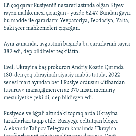
Eñ çoq qarar Rusiyeniñ nezareti astında olğan Kiyev
rayon mahkemesi çıqarğan - yüzde 62.47. Bundan ğayrı
bu madde ile qararlarnı Yevpatoriya, Feodosiya, Yalta,
Saki şeer mahkemeleri çıqarğan.
Aynı zamanda, avgustnıñ başında bu qararlarnıñ sayısı
389 edi, dep bildireler teşkilâtta.
Evel, Ukrayina baş prokurorı Andriy Kostin Qırımda
180-den çoq ukrayinalı siyasiy mabüs tutula, 2022
senesi mart ayından berli Rusiye ordusını «itibardan
tüşürüv» manaçığınen eñ az 370 insan memuriy
mesüliyetke çekildi, dep bildirgen edi.
Rusiyede ve işğali altındaki topraqlarda Ukrayina
tarafdarları taqip etile. Rusiyege qoltutqan bloger
Aleksandr Talipov Telegram kanalında Ukrayina