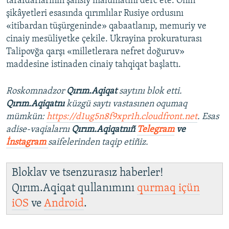
tarafdarlarınıñ şahsiy malümatını derc ete. Onıñ
şikâyetleri esasında qırımlılar Rusiye ordusını
«itibardan tüşürgeninde» qabaatlanıp, memuriy ve
cinaiy mesüliyetke çekile. Ukrayina prokuraturası
Talipovğa qarşı «milletlerara nefret doğuruv»
maddesine istinaden cinaiy tahqiqat başlattı.
Roskomnadzor
Qırım.Aqiqat
saytını blok etti.
Qırım.Aqiqatnı
küzgü saytı vastasınen oqumaq
mümkün:
https://d1ug5n8f9xpr1h.cloudfront.net
. Esas
adise-vaqialarnı
Qırım.Aqiqatnıñ
Telegram
ve
İnstagram
saifelerinden taqip etiñiz.
Bloklav ve tsenzurasız haberler!
Qırım.Aqiqat qullanımını
qurmaq içün
iOS
ve
Android
.