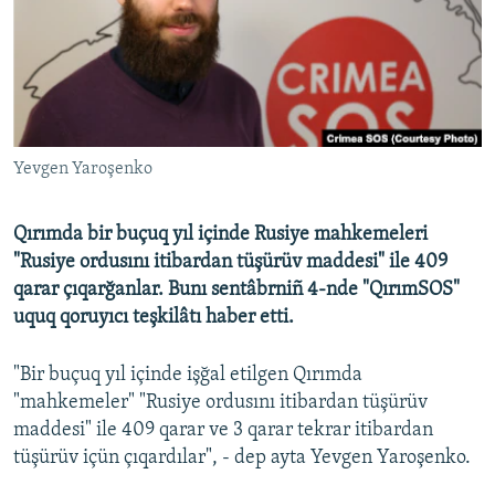
Русский
Українською
QOŞULIÑIZ!
Yevgen Yaroşenko
Qırımda bir buçuq yıl içinde Rusiye mahkemeleri
RFE/RS bütün saytları
"Rusiye ordusını itibardan tüşürüv maddesi" ile 409
qarar çıqarğanlar. Bunı sentâbrniñ 4-nde "QırımSOS"
uquq qoruyıcı teşkilâtı haber etti.
"Bir buçuq yıl içinde işğal etilgen Qırımda
"mahkemeler" "Rusiye ordusını itibardan tüşürüv
maddesi" ile 409 qarar ve 3 qarar tekrar itibardan
tüşürüv içün çıqardılar", - dep ayta Yevgen Yaroşenko.