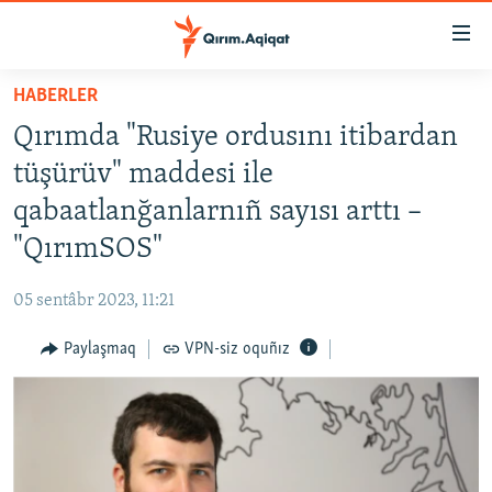
Link
açıqlığı
Esas
HABERLER
mündericege
HABERLER
Qırımda "Rusiye ordusını itibardan
qaytmaq
SİYASET
Baş
tüşürüv" maddesi ile
İQTİSADİYAT
navigatsiyağa
qabaatlanğanlarnıñ sayısı arttı –
qaytmaq
CEMİYET
"QırımSOS"
Qıdıruvğa
MEDENİYET
qaytmaq
05 sentâbr 2023, 11:21
İNSAN AQLARI
Paylaşmaq
VPN-siz oquñız
VİDEO
SÜRET
BLOGLAR
FİKİR