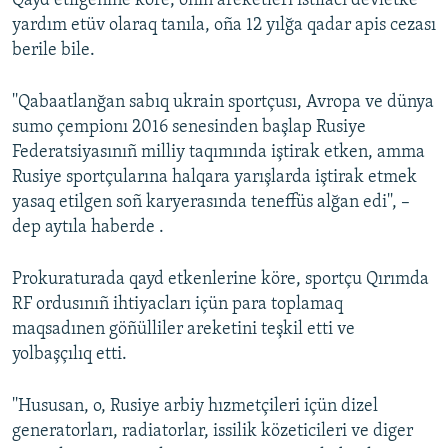
Qayd etilgenine köre, onıñ areketleri istilâcı devletke
yardım etüv olaraq tanıla, oña 12 yılğa qadar apis cezası
Русский
berile bile.
Українською
''Qabaatlanğan sabıq ukrain sportçusı, Avropa ve dünya
QOŞULIÑIZ!
sumo çempionı 2016 senesinden başlap Rusiye
Federatsiyasınıñ milliy taqımında iştirak etken, amma
Rusiye sportçularına halqara yarışlarda iştirak etmek
yasaq etilgen soñ karyerasında teneffüs alğan edi'', –
RFE/RS bütün saytları
dep aytıla haberde .
Prokuraturada qayd etkenlerine köre, sportçu Qırımda
RF ordusınıñ ihtiyacları içün para toplamaq
maqsadınen göñülliler areketini teşkil etti ve
yolbaşçılıq etti.
''Hususan, o, Rusiye arbiy hızmetçileri içün dizel
generatorları, radiatorlar, issilik közeticileri ve diger