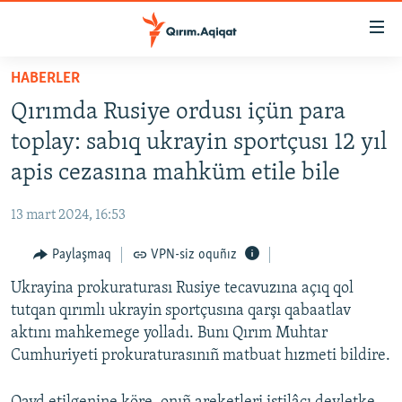
Link
açıqlığı
Esas
HABERLER
mündericege
HABERLER
Qırımda Rusiye ordusı içün para
qaytmaq
SİYASET
Baş
toplay: sabıq ukrayin sportçusı 12 yıl
İQTİSADİYAT
navigatsiyağa
apis cezasına mahküm etile bile
qaytmaq
CEMİYET
Qıdıruvğa
13 mart 2024, 16:53
MEDENİYET
qaytmaq
Paylaşmaq
VPN-siz oquñız
İNSAN AQLARI
Ukrayina prokuraturası Rusiye tecavuzına açıq qol
VİDEO
tutqan qırımlı ukrayin sportçusına qarşı qabaatlav
SÜRET
aktını mahkemege yolladı. Bunı Qırım Muhtar
BLOGLAR
Cumhuriyeti prokuraturasınıñ matbuat hızmeti bildire.
FİKİR