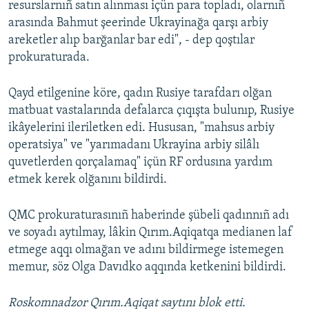
resurslarnıñ satın alınması içün para topladı, olarnıñ
arasında Bahmut şeerinde Ukrayinağa qarşı arbiy
areketler alıp barğanlar bar edi", - dep qoştılar
prokuraturada.
Qayd etilgenine köre, qadın Rusiye tarafdarı olğan
matbuat vastalarında defalarca çıqışta bulunıp, Rusiye
ikâyelerini ileriletken edi. Hususan, "mahsus arbiy
operatsiya" ve "yarımadanı Ukrayina arbiy silâlı
quvetlerden qorçalamaq" içün RF ordusına yardım
etmek kerek olğanını bildirdi.
QMC prokuraturasınıñ haberinde şübeli qadınnıñ adı
ve soyadı aytılmay, lâkin Qırım.Aqiqatqa medianen laf
etmege aqqı olmağan ve adını bildirmege istemegen
memur, söz Olga Davıdko aqqında ketkenini bildirdi.
Roskomnadzor Qırım.Aqiqat saytını blok etti.