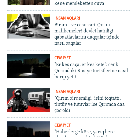
kene memleketten quva
İNSAN AQLARI
Bir an – ve casussıñ. Qırım
mahkemeleri devlet hainligi
qabaatlavlarını daqqalar içinde
nasıl baqalar
CEMİYET
"Er kes qaça, er kes kete": cenk
Qırımdaki Rusiye turistlerine nasıl
barıp yetti
İNSAN AQLARI
"Qırım birdemligi" işini toqtattı,
tintüv ve tutuvlar ise Qırımda daa
çoq oldı
CEMİYET
"Haberlerge köre, yarıq bere