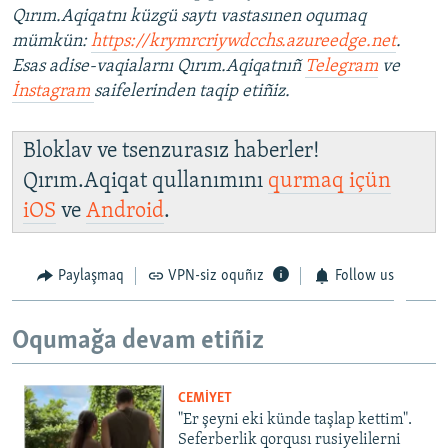
Qırım.Aqiqatnı küzgü saytı vastasınen oqumaq
mümkün:
https://krymrcriywdcchs.azureedge.net
.
Esas adise-vaqialarnı Qırım.Aqiqatnıñ
Telegram
ve
İnstagram
saifelerinden taqip etiñiz.
Bloklav ve tsenzurasız haberler!
Qırım.Aqiqat qullanımını
qurmaq içün
iOS
ve
Android
.
Paylaşmaq
VPN-siz oquñız
Follow us
Oqumağa devam etiñiz
CEMİYET
"Er şeyni eki künde taşlap kettim".
Seferberlik qorqusı rusiyelilerni