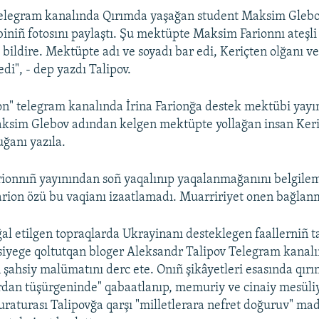
 Telegram kanalında Qırımda yaşağan student Maksim Gleb
niñ fotosını paylaştı. Şu mektüpte Maksim Farionnı ateşli
 bildire. Mektüpte adı ve soyadı bar edi, Keriçten olğanı v
edi", - dep yazdı Talipov.
ion" telegram kanalında İrina Farionğa destek mektübi yayı
ksim Glebov adından kelgen mektüpte yollağan insan Keri
ğanı yazıla.
ionnıñ yayınından soñ yaqalınıp yaqalanmağanını belgile
arion özü bu vaqianı izaatlamadı. Muarririyet onen bağlanm
ğal etilgen topraqlarda Ukrayinanı desteklegen faallerniñ t
siyege qoltutqan bloger Aleksandr Talipov Telegram kanal
 şahsiy malümatını derc ete. Onıñ şikâyetleri esasında qırı
ardan tüşürgeninde" qabaatlanıp, memuriy ve cinaiy mesüliy
raturası Talipovğa qarşı "milletlerara nefret doğuruv" ma