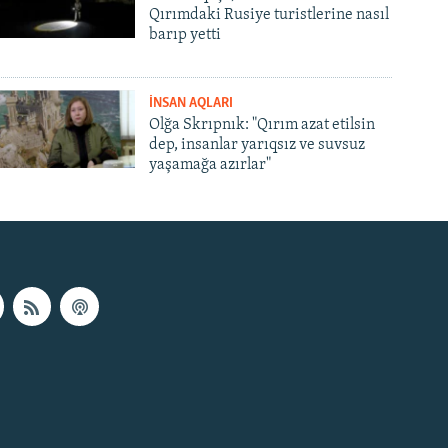
Qırımdaki Rusiye turistlerine nasıl
barıp yetti
İNSAN AQLARI
Olğa Skrıpnık: "Qırım azat etilsin
dep, insanlar yarıqsız ve suvsuz
yaşamağa azırlar"