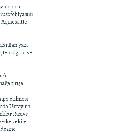
ovnıñ oña
 rusofobiyasını
e Aqmescitte
nlanğan yazı
çten olğanı ve
mek
ağa tırışa.
aqip etilmesi
ında Ukrayina
mlılar Rusiye
etke çekile.
ddesine