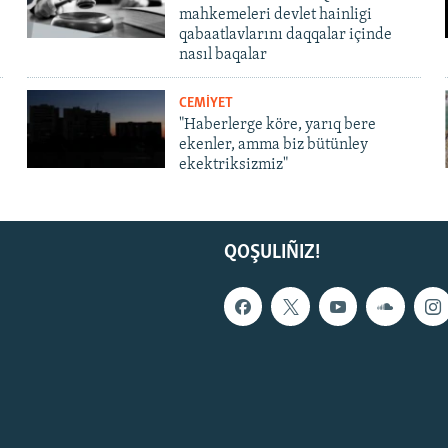
mahkemeleri devlet hainligi
qabaatlavlarını daqqalar içinde
nasıl baqalar
CEMİYET
"Haberlerge köre, yarıq bere
ekenler, amma biz bütünley
ekektriksizmiz"
QOŞULIÑIZ!