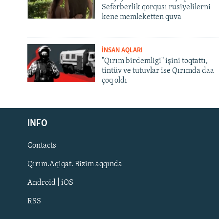
Seferberlik qorqusı rusiyelilerni
kene memleketten quva
İNSAN AQLARI
"Qırım birdemligi" işini toqtattı,
tintüv ve tutuvlar ise Qırımda daa
çoq oldı
Русский
Українською
INFO
Contacts
QOŞULIÑIZ!
Qırım.Aqiqat. Bizim aqqında
Android | iOS
RSS
RFE/RS bütün saytları