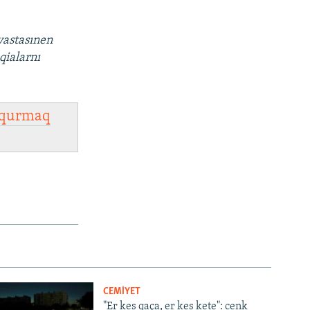
vastasınen
qialarnı
qurmaq
CEMİYET
"Er kes qaça, er kes kete": cenk