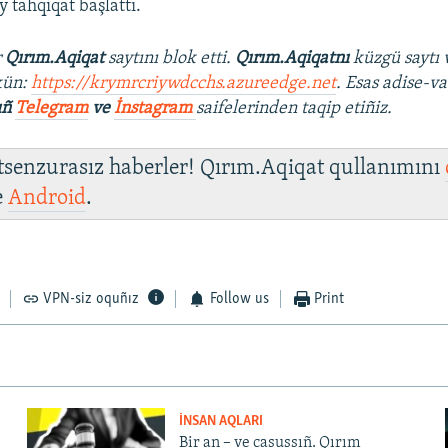
y tahqiqat başlattı.
r
Qırım.Aqiqat
saytını blok etti.
Qırım.Aqiqatnı
küzgü saytı 
kün:
https://krymrcriywdcchs.azureedge.net
. Esas adise-va
ıñ
Telegram
ve
İnstagram
saifelerinden taqip etiñiz.
 tsenzurasız haberler! Qırım.Aqiqat qullanımını
e
Android
.
VPN-siz oquñız
Follow us
Print
İNSAN AQLARI
Bir an – ve casussıñ. Qırım