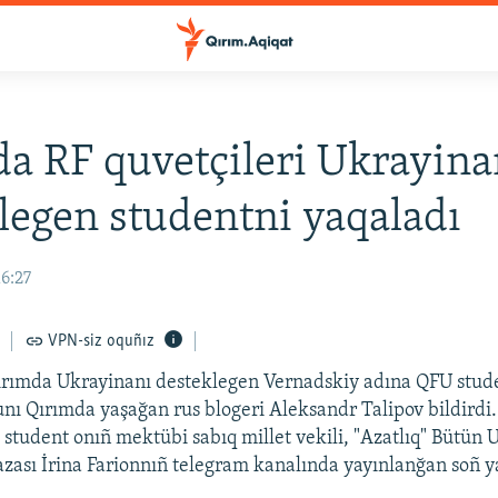
a RF quvetçileri Ukrayina
legen studentni yaqaladı
16:27
VPN-siz oquñız
Qırımda Ukrayinanı desteklegen Vernadskiy adına QFU stud
nı Qırımda yaşağan rus blogeri Aleksandr Talipov bildirdi
, student onıñ mektübi sabıq millet vekili, "Azatlıq" Bütün 
azası İrina Farionnıñ telegram kanalında yayınlanğan soñ 