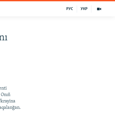
РУС
УКР
nı
enti
. Onıñ
Ukrayina
yaqalanğan.