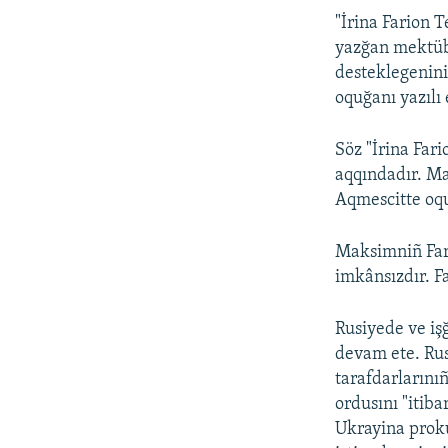
"İrina Farion
yazğan mektübi
desteklegenini
oquğanı yazılı 
Söz "İrina Far
aqqındadır. Ma
Aqmescitte oqu
Maksimniñ Far
imkânsızdır. F
Rusiyede ve iş
devam ete. Ru
tarafdarlarınıñ
ordusını "itib
Ukrayina proku