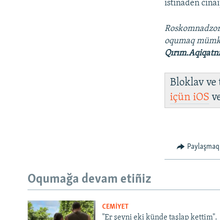
istinaden cinai
Roskomnadzo
oqumaq müm
Qırım.Aqiqatn
Bloklav ve
içün
iOS
v
Paylaşmaq
Oqumağa devam etiñiz
CEMİYET
"Er şeyni eki künde taşlap kettim".