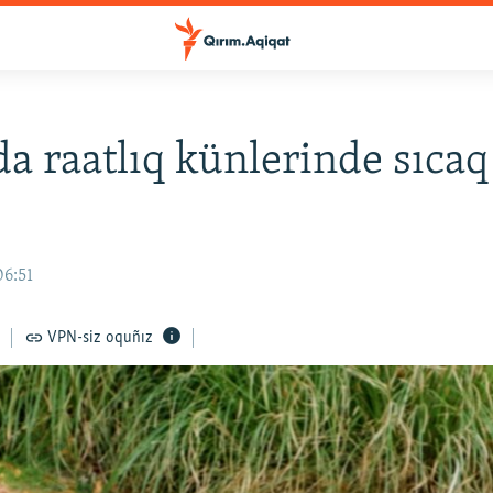
a raatlıq künlerinde sıcaq
06:51
VPN-siz oquñız