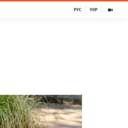
РУС
УКР