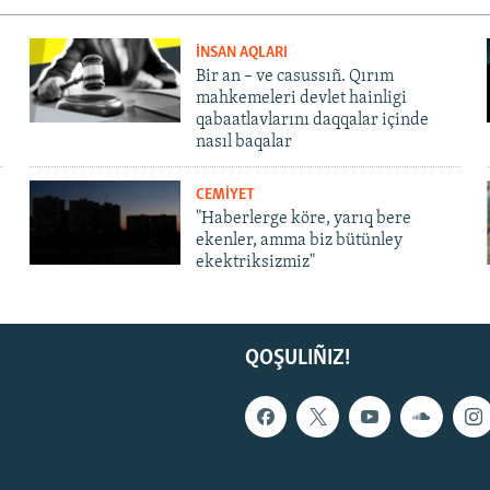
İNSAN AQLARI
Bir an – ve casussıñ. Qırım
mahkemeleri devlet hainligi
qabaatlavlarını daqqalar içinde
nasıl baqalar
CEMİYET
"Haberlerge köre, yarıq bere
ekenler, amma biz bütünley
ekektriksizmiz"
QOŞULIÑIZ!