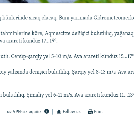
q künlerinde sıcaq olacaq. Bunı yarımada Gidrometeomerke
 tahminlerine köre, Aqmescitte deñişici bulutlılıq, yağanaq
Ava arareti kündüz 17…19º.
utlı. Cenüp-şarqiy yel 5-10 m/s. Ava arareti kündüz 15…17º
y yalısında deñişici bulutlılıq. Şarqiy yel 8-13 m/s. Ava a
i bulutlılıq. Şimaliy yel 6-11 m/s. Ava arareti kündüz 11…13º
VPN-siz oquñız
Follow us
Print