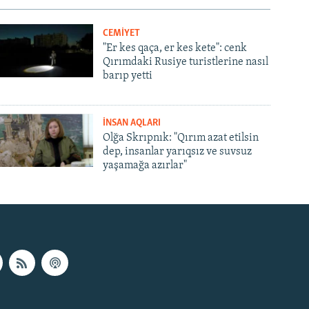
CEMİYET
"Er kes qaça, er kes kete": cenk
Qırımdaki Rusiye turistlerine nasıl
barıp yetti
İNSAN AQLARI
Olğa Skrıpnık: "Qırım azat etilsin
dep, insanlar yarıqsız ve suvsuz
yaşamağa azırlar"