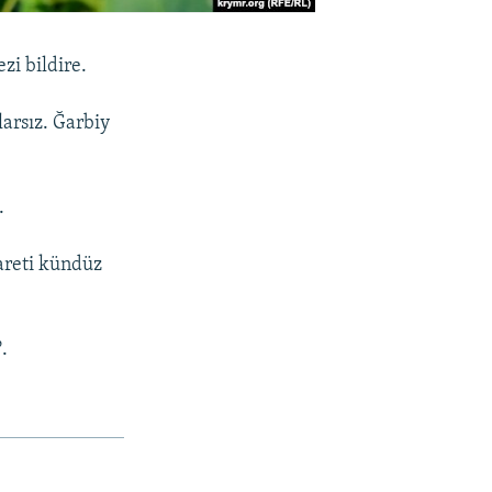
zi bildire.
larsız. Ğarbiy
.
rareti kündüz
.