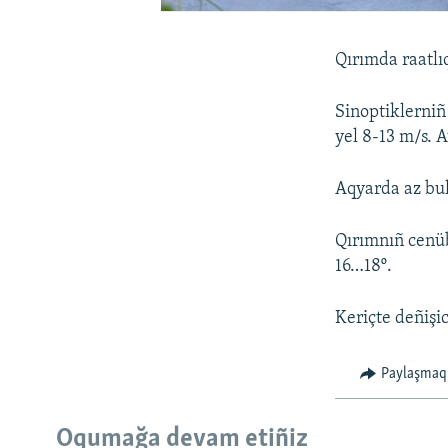
Qırımda raatlı
Sinoptiklerniñ
yel 8-13 m/s. 
Aqyarda az bul
Qırımnıñ cenübi
16…18º.
Keriçte deñişic
Paylaşmaq
Oqumağa devam etiñiz