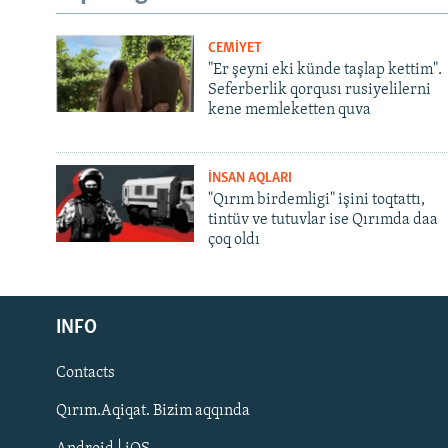
CEMİYET
"Er şeyni eki künde taşlap kettim".
Seferberlik qorqusı rusiyelilerni
kene memleketten quva
İNSAN AQLARI
"Qırım birdemligi" işini toqtattı,
tintüv ve tutuvlar ise Qırımda daa
çoq oldı
Русский
INFO
Українською
Contacts
QOŞULIÑIZ!
Qırım.Aqiqat. Bizim aqqında