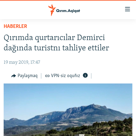
Link
açıqlığı
Esas
HABERLER
mündericege
HABERLER
Qırımda qurtarıcılar Demirci
qaytmaq
SİYASET
Baş
dağında turistnı tahliye ettiler
İQTİSADİYAT
navigatsiyağa
qaytmaq
19 may 2019, 17:47
CEMİYET
Qıdıruvğa
MEDENİYET
Paylaşmaq
VPN-siz oquñız
qaytmaq
İNSAN AQLARI
VİDEO
SÜRET
BLOGLAR
FİKİR