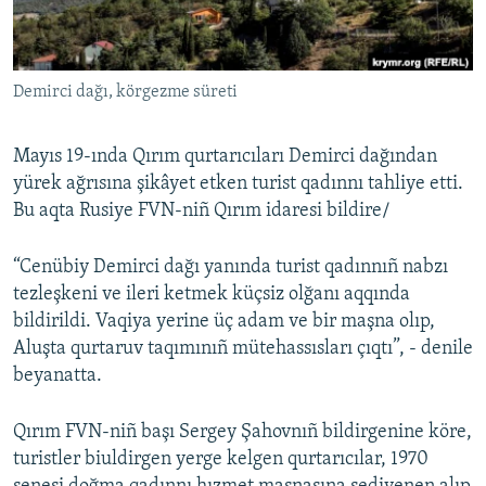
Русский
Українською
Demirci dağı, körgezme süreti
QOŞULIÑIZ!
Mayıs 19-ında Qırım qurtarıcıları Demirci dağından
yürek ağrısına şikâyet etken turist qadınnı tahliye etti.
Bu aqta Rusiye FVN-niñ Qırım idaresi bildire/
RFE/RS bütün saytları
“Cenübiy Demirci dağı yanında turist qadınnıñ nabzı
tezleşkeni ve ileri ketmek küçsiz olğanı aqqında
bildirildi. Vaqiya yerine üç adam ve bir maşna olıp,
Aluşta qurtaruv taqımınıñ mütehassısları çıqtı”, - denile
beyanatta.
Qırım FVN-niñ başı Sergey Şahovnıñ bildirgenine köre,
turistler biuldirgen yerge kelgen qurtarıcılar, 1970