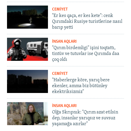
CEMİYET
"Er kes qaça, er kes kete": cenk
Qırımdaki Rusiye turistlerine nasıl
barıp yetti
İNSAN AQLARI
"Qırım birdemligi" işini toqtattı,
tintüv ve tutuvlar ise Qırımda daa
çoq oldı
CEMİYET
"Haberlerge köre, yarıq bere
ekenler, amma biz bütünley
ekektriksizmiz"
İNSAN AQLARI
Olğa Skrıpnık: "Qırım azat etilsin
dep, insanlar yarıqsız ve suvsuz
yaşamağa azırlar"