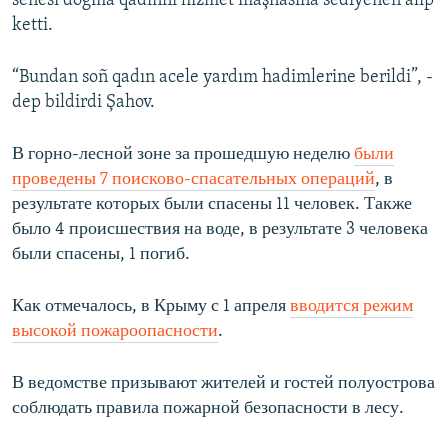
senesi doğma qadınnı hızmet maşnasına sediyenen alıp
ketti.
“Bundan soñ qadın acele yardım hadimlerine berildi”, -
dep bildirdi Şahov.
В горно-лесной зоне за прошедшую неделю
были
проведены 7 поисково-спасательных операций
, в
результате которых были спасены 11 человек. Также
было 4 происшествия на воде, в результате 3 человека
были спасены, 1 погиб.
Как отмечалось, в Крыму с 1 апреля
вводится режим
высокой пожароопасности
.
В ведомстве призывают жителей и гостей полуострова
соблюдать правила пожарной безопасности в лесу.