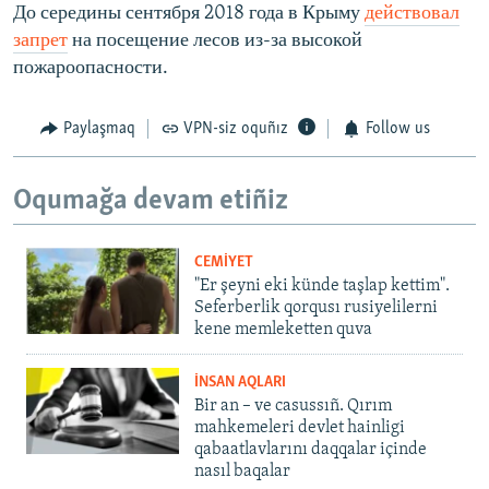
До середины сентября 2018 года в Крыму
действовал
запрет
на посещение лесов из-за высокой
пожароопасности.
Paylaşmaq
VPN-siz oquñız
Follow us
Oqumağa devam etiñiz
CEMİYET
"Er şeyni eki künde taşlap kettim".
Seferberlik qorqusı rusiyelilerni
kene memleketten quva
İNSAN AQLARI
Bir an – ve casussıñ. Qırım
mahkemeleri devlet hainligi
qabaatlavlarını daqqalar içinde
nasıl baqalar