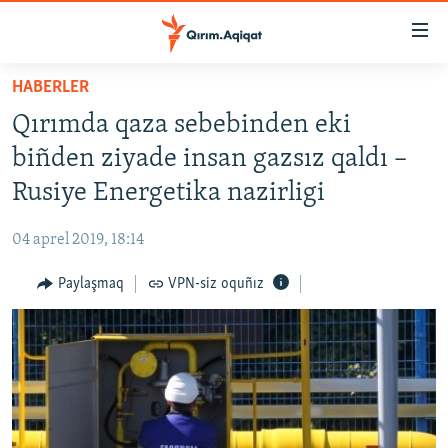
Link
açıqlığı
Esas
HABERLER
mündericege
HABERLER
Qırımda qaza sebebinden eki
qaytmaq
SİYASET
Baş
biñden ziyade insan gazsız qaldı –
İQTİSADİYAT
navigatsiyağa
Rusiye Energetika nazirligi
qaytmaq
CEMİYET
Qıdıruvğa
04 aprel 2019, 18:14
MEDENİYET
qaytmaq
Paylaşmaq
VPN-siz oquñız
İNSAN AQLARI
VİDEO
SÜRET
BLOGLAR
FİKİR