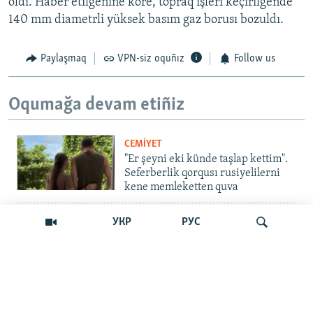
oldı. Haber etilgenine köre, topraq işleri keçirilgende
140 mm diametrli yüksek basım gaz borusı bozuldı.
Paylaşmaq
VPN-siz oquñız
Follow us
Oqumağa devam etiñiz
CEMİYET
"Er şeyni eki künde taşlap kettim".
Seferberlik qorqusı rusiyelilerni
kene memleketten quva
İNSAN AQLARI
УКР
РУС
Bir an – ve casussıñ. Qırım
mahkemeleri devlet hainligi
qabaatlavlarını daqqalar içinde
nasıl baqalar
Qıdırmaq
CEMİYET