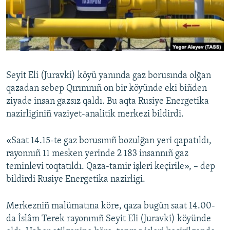
Русский
Українською
QOŞULIÑIZ!
Seyit Eli (Juravki) köyü yanında gaz borusında olğan
qazadan sebep Qırımnıñ on bir köyünde eki biñden
ziyade insan gazsız qaldı. Bu aqta Rusiye Energetika
RFE/RS bütün saytları
nazirliginiñ vaziyet-analitik merkezi bildirdi.
«Saat 14.15-te gaz borusınıñ bozulğan yeri qapatıldı,
rayonnıñ 11 mesken yerinde 2 183 insannıñ gaz
teminlevi toqtatıldı. Qaza-tamir işleri keçirile», – dep
bildirdi Rusiye Energetika nazirligi.
Merkezniñ malümatına köre, qaza bugün saat 14.00-
da İslâm Terek rayonınıñ Seyit Eli (Juravki) köyünde