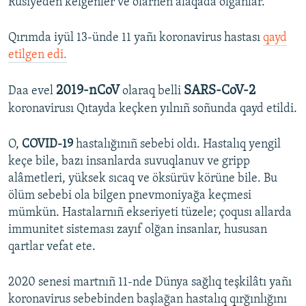
Rusiyeden kelgenler ve olarnen alâqada olğanlar.
Qırımda iyül 13-ünde 11 yañı koronavirus hastası
qayd
etilgen edi.
2019-nCoV
SARS-CoV-2
Daa evel
olaraq belli
koronavirusı Qıtayda keçken yılnıñ soñunda qayd etildi.
O,
COVID-19
hastalığınıñ sebebi oldı. Hastalıq yengil
keçe bile, bazı insanlarda suvuqlanuv ve gripp
alâmetleri, yüksek sıcaq ve öksürüv körüne bile. Bu
ölüm sebebi ola bilgen pnevmoniyağa keçmesi
mümkün. Hastalarnıñ ekseriyeti tüzele; çoqusı allarda
immunitet sisteması zayıf olğan insanlar, hususan
qartlar vefat ete.
2020 senesi martnıñ 11-nde Dünya sağlıq teşkilâtı yañı
koronavirus sebebinden başlağan hastalıq qırğınlığını