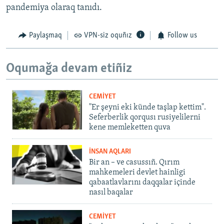
pandemiya olaraq tanıdı.
Paylaşmaq
VPN-siz oquñız
Follow us
Oqumağa devam etiñiz
CEMİYET
"Er şeyni eki künde taşlap kettim".
Seferberlik qorqusı rusiyelilerni
kene memleketten quva
İNSAN AQLARI
Bir an – ve casussıñ. Qırım
mahkemeleri devlet hainligi
qabaatlavlarını daqqalar içinde
nasıl baqalar
CEMİYET