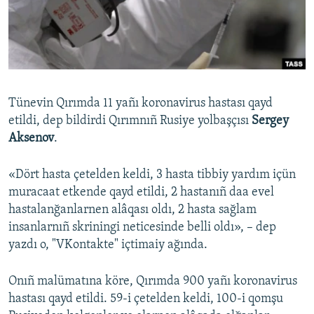
Русский
Українською
QOŞULIÑIZ!
Tünevin Qırımda 11 yañı koronavirus hastası qayd
etildi, dep bildirdi Qırımnıñ Rusiye yolbaşçısı
Sergey
Aksenov
.
RFE/RS bütün saytları
«Dört hasta çetelden keldi, 3 hasta tibbiy yardım içün
muracaat etkende qayd etildi, 2 hastanıñ daa evel
hastalanğanlarnen alâqası oldı, 2 hasta sağlam
insanlarnıñ skriningi neticesinde belli oldı», – dep
yazdı o, "VKontakte" içtimaiy ağında.
Onıñ malümatına köre, Qırımda 900 yañı koronavirus
hastası qayd etildi. 59-i çetelden keldi, 100-i qomşu