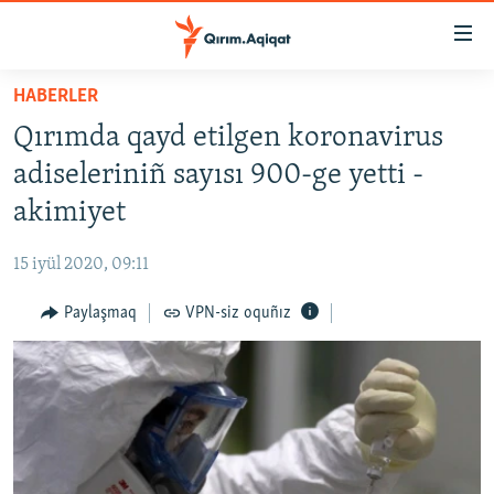
Link
açıqlığı
Esas
HABERLER
mündericege
HABERLER
Qırımda qayd etilgen koronavirus
qaytmaq
SİYASET
Baş
adiseleriniñ sayısı 900-ge yetti -
İQTİSADİYAT
navigatsiyağa
akimiyet
qaytmaq
CEMİYET
Qıdıruvğa
15 iyül 2020, 09:11
MEDENİYET
qaytmaq
Paylaşmaq
VPN-siz oquñız
İNSAN AQLARI
VİDEO
SÜRET
BLOGLAR
FİKİR