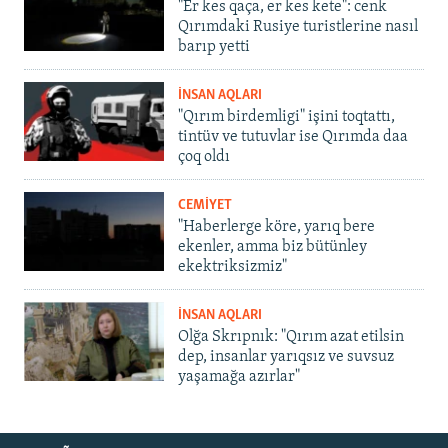
"Er kes qaça, er kes kete": cenk
Qırımdaki Rusiye turistlerine nasıl
barıp yetti
İNSAN AQLARI
"Qırım birdemligi" işini toqtattı,
tintüv ve tutuvlar ise Qırımda daa
çoq oldı
CEMİYET
"Haberlerge köre, yarıq bere
ekenler, amma biz bütünley
ekektriksizmiz"
İNSAN AQLARI
Olğa Skrıpnık: "Qırım azat etilsin
dep, insanlar yarıqsız ve suvsuz
yaşamağa azırlar"