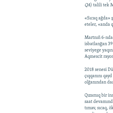
QA
) talili tek
«Sıcaq ağda» ş
eteler, «anda 
Martnıñ 6-nda
isbatlanğan 39
seviyege yaqın
Aqmescit rayon
2018 senesi Dü
çıqqanını qayd 
olğanından daa
Qızamıq bir in
saat devamında
tımav, sıcaq, 