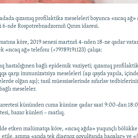
dada qızamıq profilaktika meseleleri boyunca «sıcaq ağ» a
ñ 6-nde Rospotrebnadzornıñ Qırım idaresi.
matına köre, 2019 senesi martnıñ 4-nden 18-ne qadar vata
k «sıcaq ağ» telefonı (+79789191123) çalışa:
q hastalığınen bağlı epidemik vaziyeti; qızamıq profilaktika
qa qarşı immunizatsiya meseleleri (aşı qayda yapıla, içindeki
lerde olğan aşı); tasil müessiselerinde sıñırlav tedbirlerini
bağlı meseleler.
zarertesi kününden cuma kününe qadar saat 9:00-dan 18:
esi, bazar künleri – raatlıq.
lde etken malümatqa köre, «sıcaq ağda» yuqunçlı bölükk
 etile, amma «anda tek diagnoz qoyulğanda baqalar» ve «(