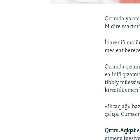
Qırımda yarıma
bildire martnı
İdareniñ malü
mesleat berece
Qırımda qızamı
ealiniñ qızamıq
tibbiy müessise
kirsetilüvinen 
«Sıcaq ağ» ba
çalışa. Cumaert
Qırım.Aqiqat
e
etmege tevsiye