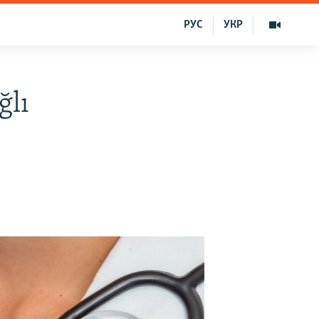
РУС
УКР
ğlı