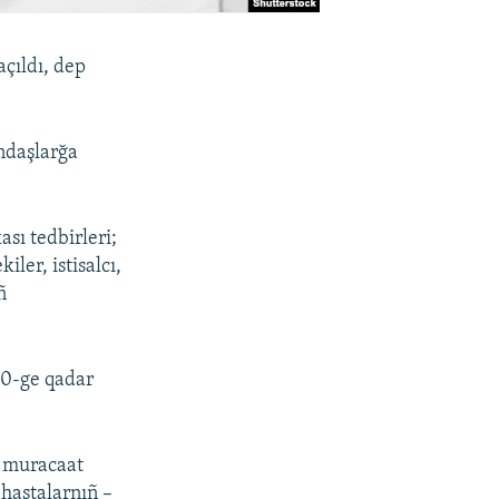
çıldı, dep
ndaşlarğa
sı tedbirleri;
ler, istisalcı,
ñ
00-ge qadar
e muracaat
hastalarnıñ –