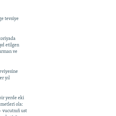
e tevsiye
toriyada
yd etilgen
Qurman ve
eviyesine
er yıl
bir yerde eki
metleri ola:
– vucutnıñ ust