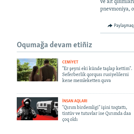
ve alt qısımlar
pnevmoniya, ot
Paylaşmaq
Oqumağa devam etiñiz
CEMİYET
"Er şeyni eki künde taşlap kettim".
Seferberlik qorqusı rusiyelilerni
kene memleketten quva
İNSAN AQLARI
"Qırım birdemligi" işini toqtattı,
tintüv ve tutuvlar ise Qırımda daa
çoq oldı