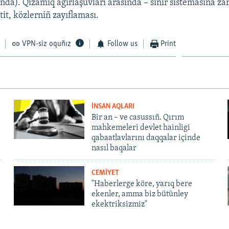
ında). Qızamıq ağırlaşuvları arasında – siñir sistemasına zar
it, közlerniñ zayıflaması.
VPN-siz oquñız
Follow us
Print
İNSAN AQLARI
Bir an – ve casussıñ. Qırım
mahkemeleri devlet hainligi
qabaatlavlarını daqqalar içinde
nasıl baqalar
CEMİYET
"Haberlerge köre, yarıq bere
ekenler, amma biz bütünley
ekektriksizmiz"