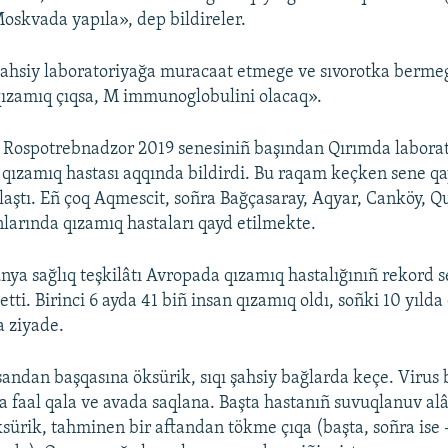
 Moskvada yapıla», dep bildireler.
ahsiy laboratoriyağa muracaat etmege ve sıvorotka bermeg
qızamıq çıqsa, M immunoglobulini olacaq».
 Rospotrebnadzor 2019 senesiniñ başından Qırımda labora
 qızamıq hastası aqqında bildirdi. Bu raqam keçken sene qa
laştı. Eñ çoq Aqmescit, soñra Bağçasaray, Aqyar, Canköy, 
larında qızamıq hastaları qayd etilmekte.
nya sağlıq teşkilâtı Avropada qızamıq hastalığınıñ rekord s
etti. Birinci 6 ayda 41 biñ insan qızamıq oldı, soñki 10 yılda 
 ziyade.
sandan başqasına öksürik, sıqı şahsiy bağlarda keçe. Virus 
 faal qala ve avada saqlana. Başta hastanıñ suvuqlanuv alâ
öksürik, tahminen bir aftandan tökme çıqa (başta, soñra ise 