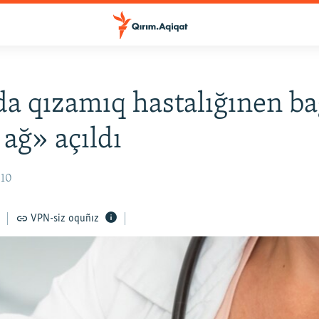
a qızamıq hastalığınen ba
 ağ» açıldı
:10
VPN-siz oquñız