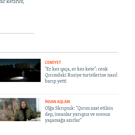
ar ketirüv,
CEMİYET
"Er kes qaça, er kes kete": cenk
Qırımdaki Rusiye turistlerine nasıl
barıp yetti
İNSAN AQLARI
Olğa Skrıpnık: "Qırım azat etilsin
dep, insanlar yarıqsız ve suvsuz
yaşamağa azırlar"