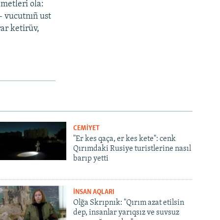
metleri ola:
– vucutnıñ ust
ar ketirüv,
CEMİYET
"Er kes qaça, er kes kete": cenk
Qırımdaki Rusiye turistlerine nasıl
barıp yetti
İNSAN AQLARI
Olğa Skrıpnık: "Qırım azat etilsin
dep, insanlar yarıqsız ve suvsuz