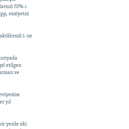
larnıñ 70%-ı
qıp, vaziyetni
 oktâbrniñ 1-ne
toriyada
yd etilgen
Qurman ve
eviyesine
er yıl
bir yerde eki