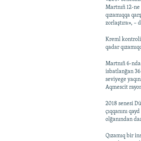
Martnıñ 12-ne 
qızamıqqa qarş
zorlaştıra», – d
Kreml kontroli
qadar qızamıqq
Martnıñ 6-nda
isbatlanğan 36
seviyege yaqın
Aqmescit rayon
2018 senesi Dü
çıqqanını qayd 
olğanından daa
Qızamıq bir in