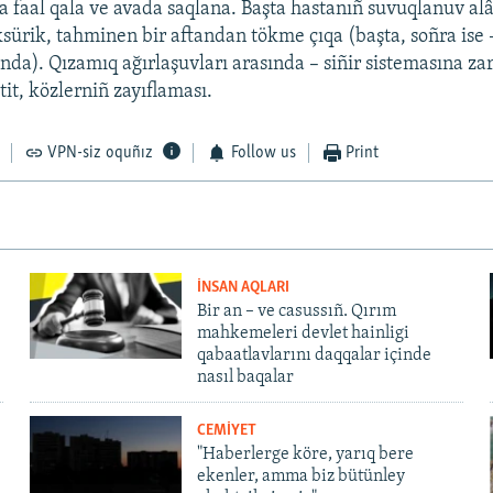
 faal qala ve avada saqlana. Başta hastanıñ suvuqlanuv alâ
öksürik, tahminen bir aftandan tökme çıqa (başta, soñra ise 
ında). Qızamıq ağırlaşuvları arasında – siñir sistemasına zar
it, közlerniñ zayıflaması.
VPN-siz oquñız
Follow us
Print
İNSAN AQLARI
Bir an – ve casussıñ. Qırım
mahkemeleri devlet hainligi
qabaatlavlarını daqqalar içinde
nasıl baqalar
CEMİYET
"Haberlerge köre, yarıq bere
ekenler, amma biz bütünley