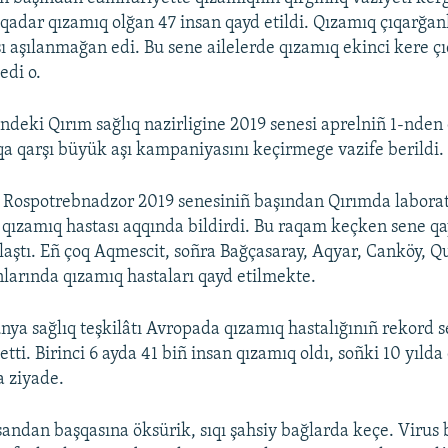
qadar qızamıq olğan 47 insan qayd etildi. Qızamıq çıqarğan
ı aşılanmağan edi. Bu sene ailelerde qızamıq ekinci kere çı
edi o.
ndeki Qırım sağlıq nazirligine 2019 senesi aprelniñ 1-nden
a qarşı büyük aşı kampaniyasını keçirmege vazife berildi.
 Rospotrebnadzor 2019 senesiniñ başından Qırımda labora
 qızamıq hastası aqqında bildirdi. Bu raqam keçken sene qa
laştı. Eñ çoq Aqmescit, soñra Bağçasaray, Aqyar, Canköy, 
larında qızamıq hastaları qayd etilmekte.
nya sağlıq teşkilâtı Avropada qızamıq hastalığınıñ rekord s
etti. Birinci 6 ayda 41 biñ insan qızamıq oldı, soñki 10 yılda 
 ziyade.
sandan başqasına öksürik, sıqı şahsiy bağlarda keçe. Virus 