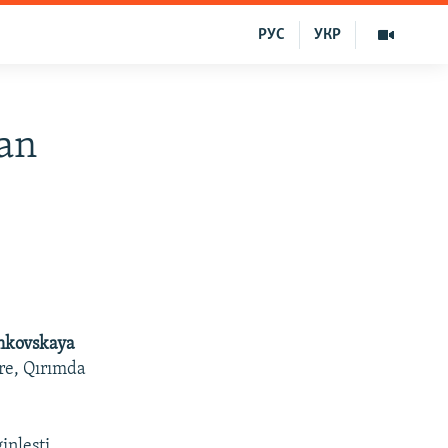
РУС
УКР
san
nkovskaya
öre, Qırımda
inleşti.