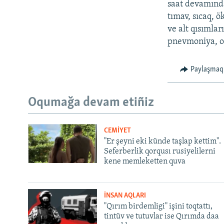
saat devamında
tımav, sıcaq, 
ve alt qısımlar
pnevmoniya, ot
Paylaşmaq
Oqumağa devam etiñiz
CEMİYET
"Er şeyni eki künde taşlap kettim".
Seferberlik qorqusı rusiyelilerni
kene memleketten quva
İNSAN AQLARI
"Qırım birdemligi" işini toqtattı,
tintüv ve tutuvlar ise Qırımda daa