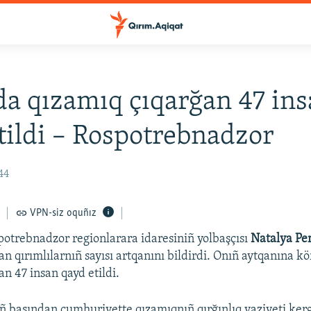
a qızamıq çıqarğan 47 in
tildi – Rospotrebnadzor
44
VPN-siz oquñız
otrebnadzor regionlarara idaresiniñ yolbaşçısı
Natalya Pe
n qırımlılarnıñ sayısı artqanını bildirdi. Onıñ aytqanına k
n 47 insan qayd etildi.
ñ başından cumhuriyette qızamıqnıñ qırğınlıq vaziyeti kerg