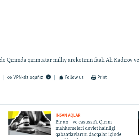
e Qırımda qırımtatar milliy areketiniñ faali Ali Kadırov vef
VPN-siz oquñız
Follow us
Print
İNSAN AQLARI
Bir an – ve casussıñ. Qırım
mahkemeleri devlet hainligi
qabaatlavlarını daqqalar içinde