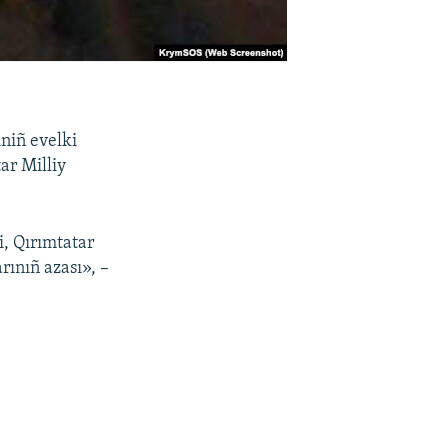
iniñ evelki
ar Milliy
, Qırımtatar
rınıñ azası», –