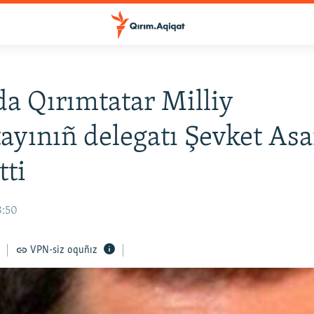
a Qırımtatar Milliy
ayınıñ delegatı Şevket As
tti
8:50
VPN-siz oquñız