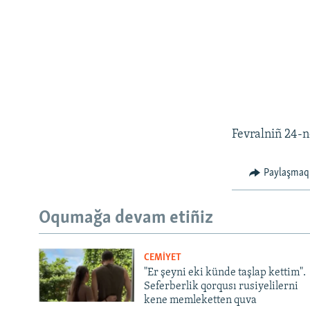
Fevralniñ 24-nd
Paylaşmaq
Oqumağa devam etiñiz
CEMİYET
"Er şeyni eki künde taşlap kettim".
Seferberlik qorqusı rusiyelilerni
kene memleketten quva