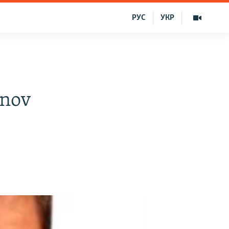
РУС
УКР
anov