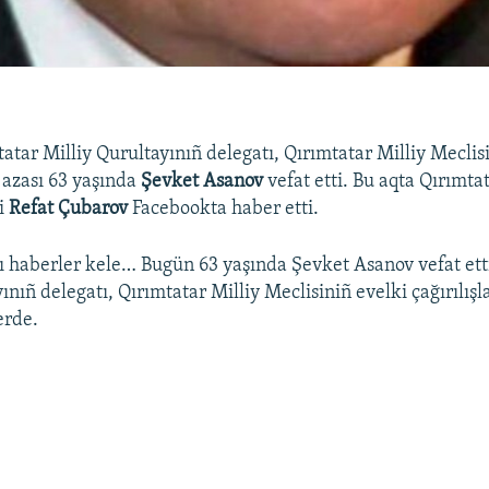
atar Milliy Qurultayınıñ delegatı, Qırımtatar Milliy Meclis
ñ azası 63 yaşında
Şevket Asanov
vefat etti. Bu aqta Qırımtat
si
Refat Çubarov
Facebookta haber etti.
 haberler kele… Bugün 63 yaşında Şevket Asanov vefat etti
ınıñ delegatı, Qırımtatar Milliy Meclisiniñ evelki çağırılışla
erde.