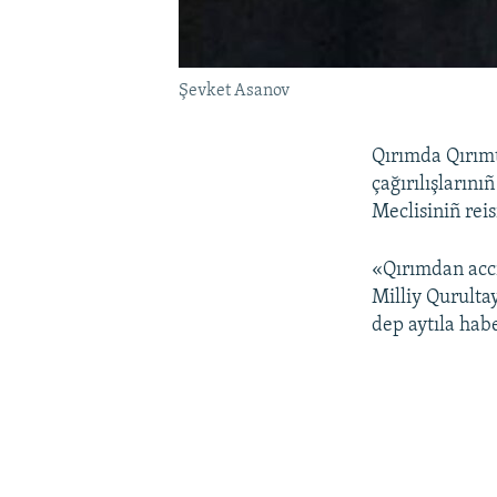
Şevket Asanov
Qırımda Qırımt
çağırılışlarını
Meclisiniñ rei
«Qırımdan accı
Milliy Qurultay
dep aytıla hab