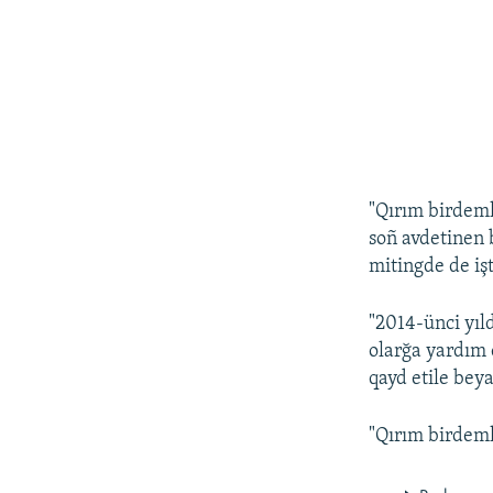
"Qırım birdeml
soñ avdetinen 
mitingde de işt
"2014-ünci yıl
olarğa yardım 
qayd etile bey
"Qırım birdeml