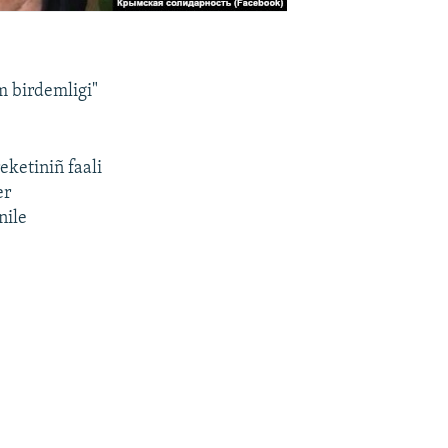
m birdemligi"
eketiniñ faali
er
nile