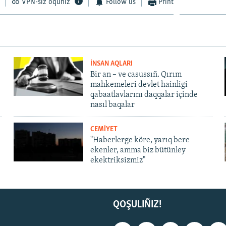
VPN-siz oquñız
Follow us
Print
İNSAN AQLARI
Bir an – ve casussıñ. Qırım
mahkemeleri devlet hainligi
qabaatlavlarını daqqalar içinde
nasıl baqalar
CEMİYET
"Haberlerge köre, yarıq bere
ekenler, amma biz bütünley
ekektriksizmiz"
QOŞULIÑIZ!