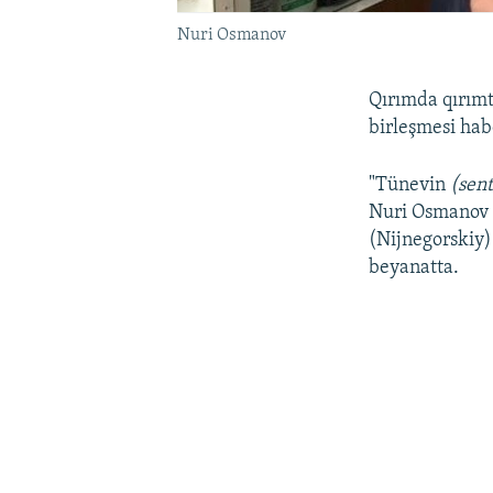
Nuri Osmanov
Qırımda qırımt
birleşmesi hab
"Tünevin
(sent
Nuri Osmanov ve
(Nijnegorskiy)
beyanatta.