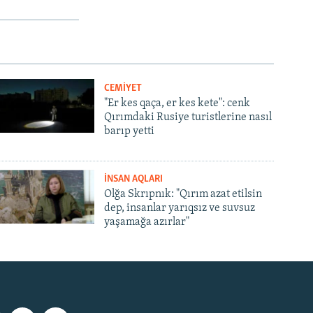
CEMİYET
"Er kes qaça, er kes kete": cenk
Qırımdaki Rusiye turistlerine nasıl
barıp yetti
İNSAN AQLARI
Olğa Skrıpnık: "Qırım azat etilsin
dep, insanlar yarıqsız ve suvsuz
yaşamağa azırlar"