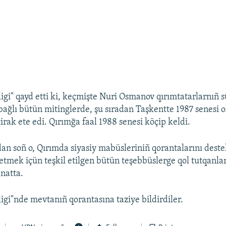
igi" qayd etti ki, keçmişte Nuri Osmanov qırımtatarlarnıñ 
bağlı bütün mitinglerde, şu sıradan Taşkentte 1987 senesi 
irak ete edi. Qırımğa faal 1988 senesi köçip keldi.
dan soñ o, Qırımda siyasiy mabüsleriniñ qorantalarını dest
etmek içün teşkil etilgen bütün teşebbüslerge qol tutqanlar
anatta.
igi"nde mevtanıñ qorantasına taziye bildirdiler.