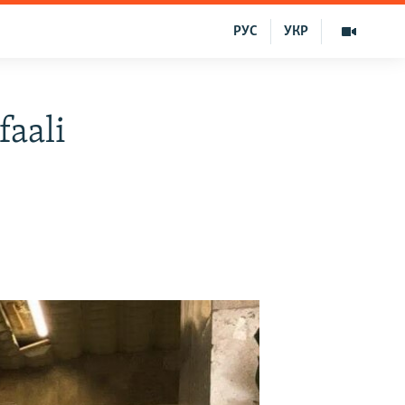
РУС
УКР
faali