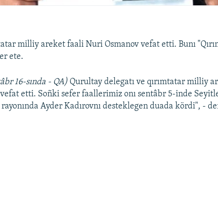
atar milliy areket faali Nuri Osmanov vefat etti. Bunı "Qırı
er ete.
âbr 16-sında - QA)
Qurultay delegatı ve qırımtatar milliy ar
fat etti. Soñki sefer faallerimiz onı sentâbr 5-inde Seyitl
 rayonında Ayder Kadırovnı desteklegen duada kördi", - de