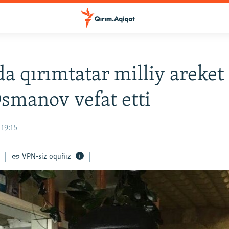
a qırımtatar milliy areket 
smanov vefat etti
 19:15
VPN-siz oquñız