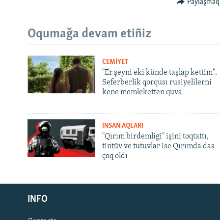
Paylaşmaq
Oqumağa devam etiñiz
CEMİYET
"Er şeyni eki künde taşlap kettim".
Seferberlik qorqusı rusiyelilerni
kene memleketten quva
İNSAN AQLARI
"Qırım birdemligi" işini toqtattı,
tintüv ve tutuvlar ise Qırımda daa
çoq oldı
Русский
INFO
Українською