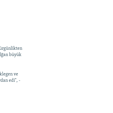
sürgünlikten
olğan büyük
eklegen ve
dan edi", -