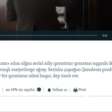
3:01
EMBED
nta» adını alğan serial adiy qırımtatar qorantası aqqında i
meraqlı vaziyetlerge oğray. Serialnı çıqarğan Qaradeniz prod
r bir qırımtatar ailesi baqar, dep ümüt ete.
VPN-siz oquñız
Follow us
Print