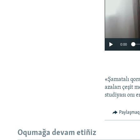
0:00
«Şamatalı qora
azaları çeşit 
studiyası onı e
Paylaşmaq
Oqumağa devam etiñiz