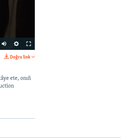
Doğru link
SHARE
kâye ete, onıñ
uction
px
width