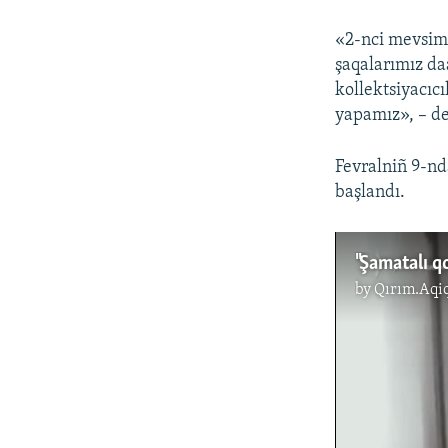
«2-nci mevsimd
şaqalarımız da
kollektsiyacıc
yapamız», – de
Fevralniñ 9-nd
başlandı.
by
Qırım.Aqi