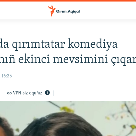
a qırımtatar komediya
ınıñ ekinci mevsimini çıqa
 16:35
VPN-siz oquñız