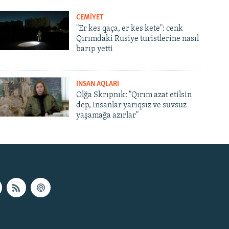
CEMİYET
"Er kes qaça, er kes kete": cenk
Qırımdaki Rusiye turistlerine nasıl
barıp yetti
İNSAN AQLARI
Olğa Skrıpnık: "Qırım azat etilsin
dep, insanlar yarıqsız ve suvsuz
yaşamağa azırlar"