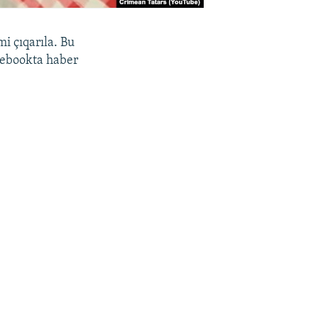
i çıqarıla. Bu
ebookta haber