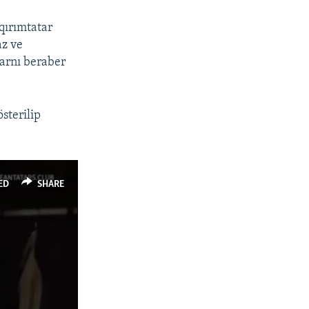
qırımtatar
az ve
larnı beraber
sterilip
ED
SHARE