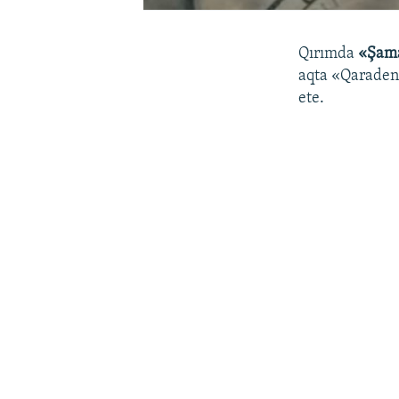
Qırımda
«Şama
aqta «Qaradeni
ete.