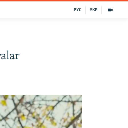
РУС
УКР
ralar