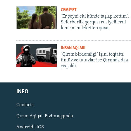
CEMİYET
"Er şeyni eki künde taşlap kettim".
Seferberlik qorqusı rusiyelilerni
kene memleketten quva
İNSAN AQLARI
"Qırım birdemligi" işini toqtattı,
tintüv ve tutuvlar ise Qırımda daa
çoq oldı
Русский
INFO
Українською
Contacts
QOŞULIÑIZ!
Qırım.Aqiqat. Bizim aqqında
Android | iOS