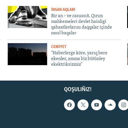
İNSAN AQLARI
Bir an – ve casussıñ. Qırım
mahkemeleri devlet hainligi
qabaatlavlarını daqqalar içinde
nasıl baqalar
CEMİYET
"Haberlerge köre, yarıq bere
ekenler, amma biz bütünley
ekektriksizmiz"
QOŞULIÑIZ!