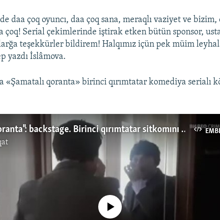
e daa çoq oyuncı, daa çoq sana, meraqlı vaziyet ve bizim, 
a çoq! Serial çekimlerinde iştirak etken bütün sponsor, ust
ılarğa teşekkürler bildirem! Halqımız içün pek müim leyha
p yazdı İslâmova.
a «Şamatalı qoranta» birinci qırımtatar komediya serialı kö
"Şamatalı qoranta": backstage. Birinci qırımtatar sitkomını nasıl çekeler (video)
EMB
qat
No media source currently available