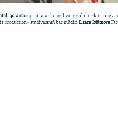
talı qoranta»
qırımtatar komediya serialınıñ ekinci mevsim
z production» studiyasınıñ baş müdiri
Elzara İslâmova
Fac