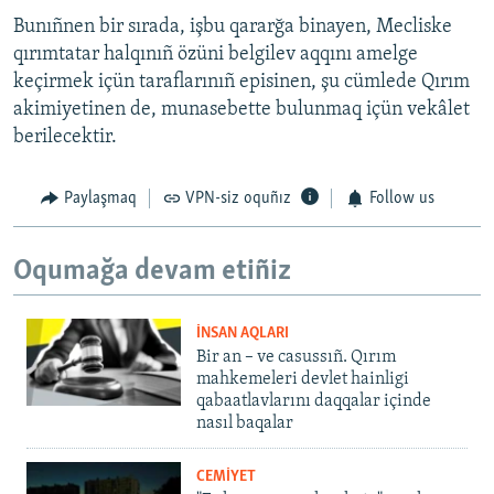
Bunıñnen bir sırada, işbu qararğa binayen, Mecliske
qırımtatar halqınıñ özüni belgilev aqqını amelge
keçirmek içün taraflarınıñ episinen, şu cümlede Qırım
akimiyetinen de, munasebette bulunmaq içün vekâlet
berilecektir.
Paylaşmaq
VPN-siz oquñız
Follow us
Oqumağa devam etiñiz
İNSAN AQLARI
Bir an – ve casussıñ. Qırım
mahkemeleri devlet hainligi
qabaatlavlarını daqqalar içinde
nasıl baqalar
CEMİYET