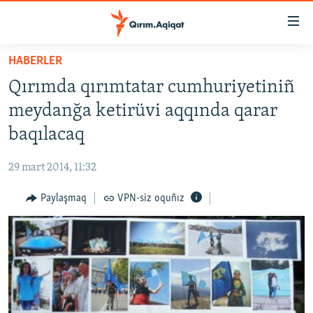
Link
açıqlığı
Esas
HABERLER
mündericege
HABERLER
Qırımda qırımtatar cumhuriyetiniñ
qaytmaq
SİYASET
Baş
meydanğa ketirüvi aqqında qarar
İQTİSADİYAT
navigatsiyağa
baqılacaq
qaytmaq
CEMİYET
Qıdıruvğa
29 mart 2014, 11:32
MEDENİYET
qaytmaq
Paylaşmaq
VPN-siz oquñız
İNSAN AQLARI
VİDEO
SÜRET
BLOGLAR
FİKİR