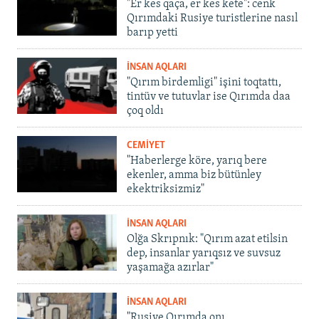
"Er kes qaça, er kes kete": cenk
Qırımdaki Rusiye turistlerine nasıl
barıp yetti
İNSAN AQLARI
"Qırım birdemligi" işini toqtattı,
tintüv ve tutuvlar ise Qırımda daa
çoq oldı
CEMİYET
"Haberlerge köre, yarıq bere
ekenler, amma biz bütünley
ekektriksizmiz"
İNSAN AQLARI
Olğa Skrıpnık: "Qırım azat etilsin
dep, insanlar yarıqsız ve suvsuz
yaşamağa azırlar"
İNSAN AQLARI
"Rusiye Qırımda onı