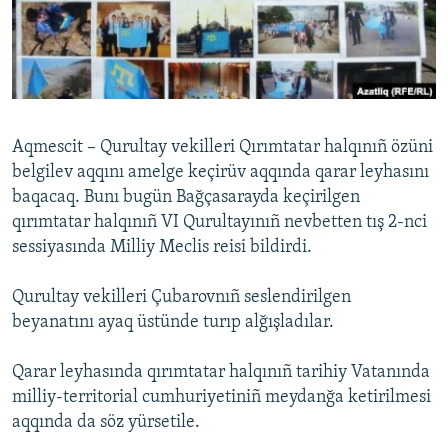
Русский
Українською
QOŞULIÑIZ!
Aqmescit – Qurultay vekilleri Qırımtatar halqınıñ özüni
belgilev aqqını amelge keçirüv aqqında qarar leyhasını
baqacaq. Bunı bugün Bağçasarayda keçirilgen
RFE/RS bütün saytları
qırımtatar halqınıñ VI Qurultayınıñ nevbetten tış 2-nci
sessiyasında Milliy Meclis reisi bildirdi.
Qurultay vekilleri Çubarovnıñ seslendirilgen
beyanatını ayaq üstünde turıp alğışladılar.
Qarar leyhasında qırımtatar halqınıñ tarihiy Vatanında
milliy-territorial cumhuriyetiniñ meydanğa ketirilmesi
aqqında da söz yürsetile.