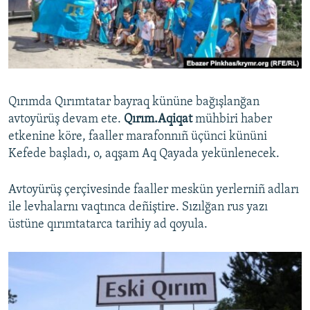
Русский
Українською
QOŞULIÑIZ!
Qırımda Qırımtatar bayraq kününe bağışlanğan
avtoyürüş devam ete.
Qırım.Aqiqat
mühbiri haber
etkenine köre, faaller marafonnıñ üçünci kününi
RFE/RS bütün saytları
Kefede başladı, o, aqşam Aq Qayada yekünlenecek.
Avtoyürüş çerçivesinde faaller meskün yerlerniñ adları
ile levhalarnı vaqtınca deñiştire. Sızılğan rus yazı
üstüne qırımtatarca tarihiy ad qoyula.