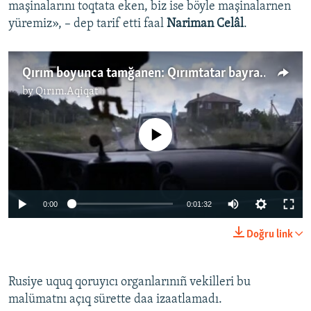
maşinalarını toqtata eken, biz ise böyle maşinalarnen
yüremiz», – dep tarif etti faal
Nariman Celâl
.
Qırım boyunca tamğanen: Qırımtatar bayraq künü nasıl qayd etile (video)
by
Qırım.Aqiqat
No media source currently available
0:00
0:01:32
Doğru link
Rusiye uquq qoruyıcı organlarınıñ vekilleri bu
malümatnı açıq sürette daa izaatlamadı.