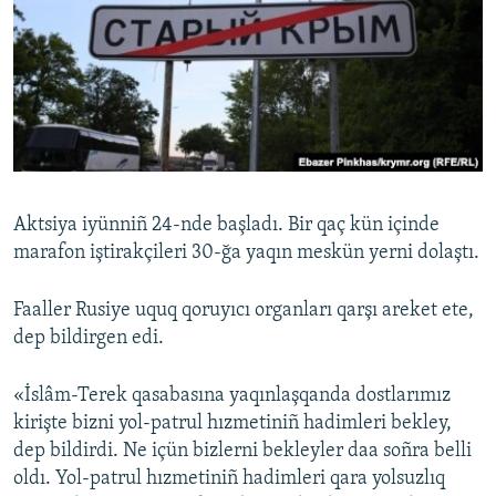
Aktsiya iyünniñ 24-nde başladı. Bir qaç kün içinde
marafon iştirakçileri 30-ğa yaqın meskün yerni dolaştı.
Faaller Rusiye uquq qoruyıcı organları qarşı areket ete,
dep bildirgen edi.
«İslâm-Terek qasabasına yaqınlaşqanda dostlarımız
kirişte bizni yol-patrul hızmetiniñ hadimleri bekley,
dep bildirdi. Ne içün bizlerni bekleyler daa soñra belli
oldı. Yol-patrul hızmetiniñ hadimleri qara yolsuzlıq