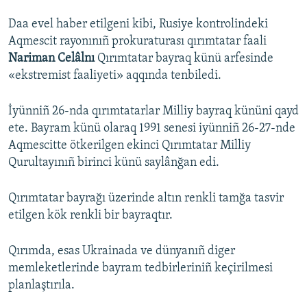
Daa evel haber etilgeni kibi, Rusiye kontrolindeki
Aqmescit rayonınıñ prokuraturası qırımtatar faali
Nariman Celâlnı
Qırımtatar bayraq künü arfesinde
«ekstremist faaliyeti» aqqında tenbiledi.
İyünniñ 26-nda qırımtatarlar Milliy bayraq kününi qayd
ete. Bayram künü olaraq 1991 senesi iyünniñ 26-27-nde
Aqmescitte ötkerilgen ekinci Qırımtatar Milliy
Qurultayınıñ birinci künü saylânğan edi.
Qırımtatar bayrağı üzerinde altın renkli tamğa tasvir
etilgen kök renkli bir bayraqtır.
Qırımda, esas Ukrainada ve dünyanıñ diger
memleketlerinde bayram tedbirleriniñ keçirilmesi
planlaştırıla.