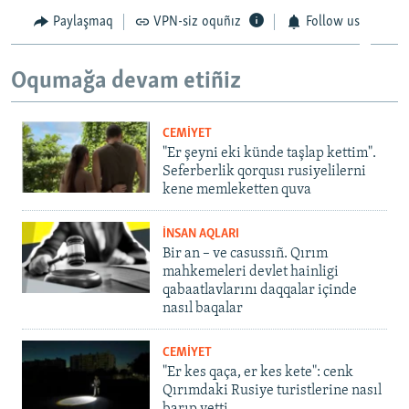
Paylaşmaq
VPN-siz oquñız
Follow us
Oqumağa devam etiñiz
CEMİYET
"Er şeyni eki künde taşlap kettim".
Seferberlik qorqusı rusiyelilerni
kene memleketten quva
İNSAN AQLARI
Bir an – ve casussıñ. Qırım
mahkemeleri devlet hainligi
qabaatlavlarını daqqalar içinde
nasıl baqalar
CEMİYET
"Er kes qaça, er kes kete": cenk
Qırımdaki Rusiye turistlerine nasıl
barıp yetti