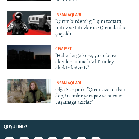
İNSAN AQLARI
"Qırım birdemligi" işini toqtattı,
tintüv ve tutuvlar ise Qırımda daa
çoq oldı
CEMİYET
"Haberlerge köre, yarıq bere
ekenler, amma biz bütünley
ekektriksizmiz"
İNSAN AQLARI
Olğa Skrıpnık: "Qırım azat etilsin
dep, insanlar yarıqsız ve suvsuz
yaşamağa azırlar"
QOŞULIÑIZ!