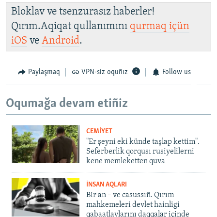
Bloklav ve tsenzurasız haberler!
Qırım.Aqiqat qullanımını
qurmaq içün
iOS
ve
Android
.
Paylaşmaq
VPN-siz oquñız
Follow us
Oqumağa devam etiñiz
CEMİYET
"Er şeyni eki künde taşlap kettim".
Seferberlik qorqusı rusiyelilerni
kene memleketten quva
İNSAN AQLARI
Bir an – ve casussıñ. Qırım
mahkemeleri devlet hainligi
qabaatlavlarını daqqalar içinde