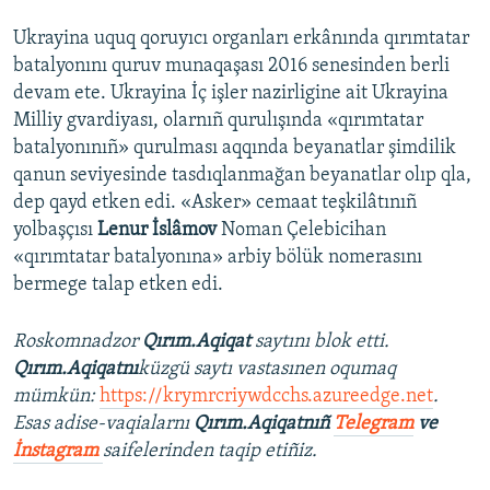
Ukrayina uquq qoruyıcı organları erkânında qırımtatar
batalyonını quruv munaqaşası 2016 senesinden berli
devam ete. Ukrayina İç işler nazirligine ait Ukrayina
Milliy gvardiyası, olarnıñ qurulışında «qırımtatar
batalyonınıñ» qurulması aqqında beyanatlar şimdilik
qanun seviyesinde tasdıqlanmağan beyanatlar olıp qla,
dep qayd etken edi. «Asker» cemaat teşkilâtınıñ
yolbaşçısı
Lenur İslâmov
Noman Çelebicihan
«qırımtatar batalyonına» arbiy bölük nomerasını
bermege talap etken edi.
Roskomnadzor
Qırım.Aqiqat
saytını blok etti.
Qırım.Aqiqatnı
küzgü saytı vastasınen oqumaq
mümkün:
https://krymrcriywdcchs.azureedge.net
.
Esas adise-vaqialarnı
Qırım.Aqiqatnıñ
Telegram
ve
İnstagram
saifelerinden taqip etiñiz.