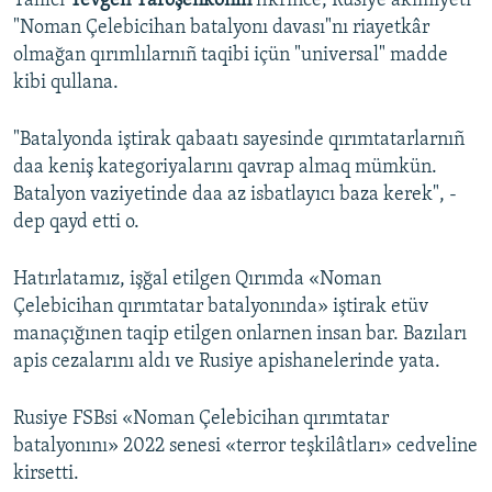
Talilci
Yevgen Yaroşenkonıñ
fikrince, Rusiye akimiyeti
"Noman Çelebicihan batalyonı davası"nı riayetkâr
Русский
olmağan qırımlılarnıñ taqibi içün "universal" madde
Українською
kibi qullana.
QOŞULIÑIZ!
"Batalyonda iştirak qabaatı sayesinde qırımtatarlarnıñ
daa keniş kategoriyalarını qavrap almaq mümkün.
Batalyon vaziyetinde daa az isbatlayıcı baza kerek", -
dep qayd etti o.
RFE/RS bütün saytları
Hatırlatamız, işğal etilgen Qırımda «Noman
Çelebicihan qırımtatar batalyonında» iştirak etüv
manaçığınen taqip etilgen onlarnen insan bar. Bazıları
apis cezalarını aldı ve Rusiye apishanelerinde yata.
Rusiye FSBsi «Noman Çelebicihan qırımtatar
batalyonını» 2022 senesi «terror teşkilâtları» cedveline
kirsetti.