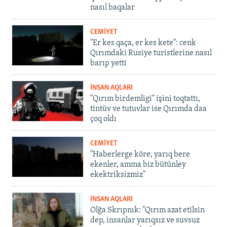
nasıl baqalar
CEMİYET
"Er kes qaça, er kes kete": cenk
Qırımdaki Rusiye turistlerine nasıl
barıp yetti
İNSAN AQLARI
"Qırım birdemligi" işini toqtattı,
tintüv ve tutuvlar ise Qırımda daa
çoq oldı
CEMİYET
"Haberlerge köre, yarıq bere
ekenler, amma biz bütünley
ekektriksizmiz"
İNSAN AQLARI
Olğa Skrıpnık: "Qırım azat etilsin
dep, insanlar yarıqsız ve suvsuz