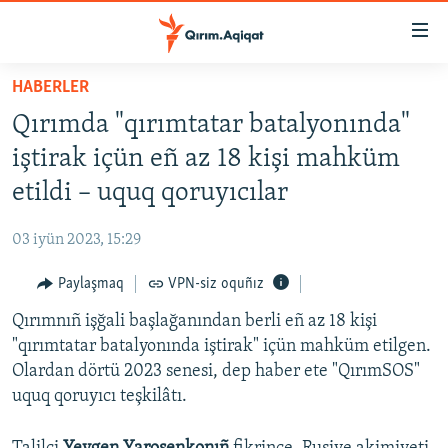
Link
açıqlığı
Esas
HABERLER
mündericege
HABERLER
Qırımda "qırımtatar batalyonında"
qaytmaq
SİYASET
Baş
iştirak içün eñ az 18 kişi mahküm
İQTİSADİYAT
navigatsiyağa
etildi – uquq qoruyıcılar
qaytmaq
CEMİYET
Qıdıruvğa
03 iyün 2023, 15:29
MEDENİYET
qaytmaq
Paylaşmaq
VPN-siz oquñız
İNSAN AQLARI
Qırımnıñ işğali başlağanından berli eñ az 18 kişi
VİDEO
"qırımtatar batalyonında iştirak" içün mahküm etilgen.
SÜRET
Olardan dörtü 2023 senesi, dep haber ete "QırımSOS"
BLOGLAR
uquq qoruyıcı teşkilâtı.
FİKİR