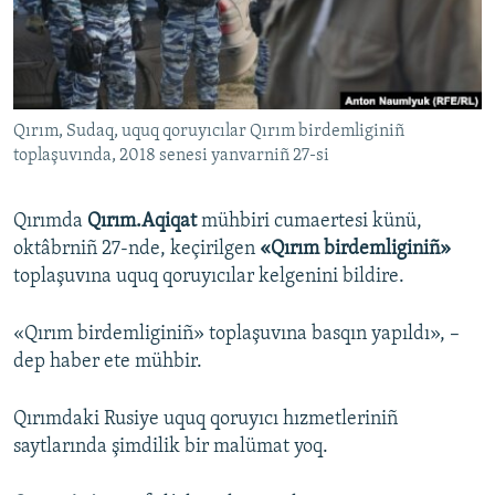
Русский
Українською
Qırım, Sudaq, uquq qoruyıcılar Qırım birdemliginiñ
QOŞULIÑIZ!
toplaşuvında, 2018 senesi yanvarniñ 27-si
Qırımda
Qırım.Aqiqat
mühbiri cumaertesi künü,
RFE/RS bütün saytları
oktâbrniñ 27-nde, keçirilgen
«Qırım birdemliginiñ»
toplaşuvına uquq qoruyıcılar kelgenini bildire.
«Qırım birdemliginiñ» toplaşuvına basqın yapıldı», –
dep haber ete mühbir.
Qırımdaki Rusiye uquq qoruyıcı hızmetleriniñ
saytlarında şimdilik bir malümat yoq.