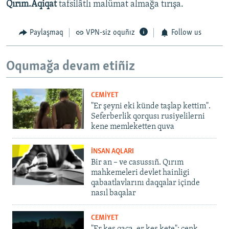
Qırım.Aqiqat
tafsilâtlı malümat almağa tırışa.
Paylaşmaq
VPN-siz oquñız
Follow us
Oqumağa devam etiñiz
CEMİYET
"Er şeyni eki künde taşlap kettim".
Seferberlik qorqusı rusiyelilerni
kene memleketten quva
İNSAN AQLARI
Bir an – ve casussıñ. Qırım
mahkemeleri devlet hainligi
qabaatlavlarını daqqalar içinde
nasıl baqalar
CEMİYET