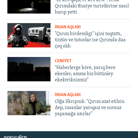
"Er kes qaça, er kes kete": cenk
Qırımdaki Rusiye turistlerine nasıl
barıp yetti
İNSAN AQLARI
"Qırım birdemligi" işini toqtattı,
tintüv ve tutuvlar ise Qırımda daa
çoq oldı
CEMİYET
"Haberlerge köre, yarıq bere
ekenler, amma biz bütünley
ekektriksizmiz"
İNSAN AQLARI
Olğa Skrıpnık: "Qırım azat etilsin
dep, insanlar yarıqsız ve suvsuz
yaşamağa azırlar"