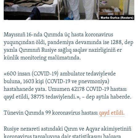
Русский
Українською
Mayısnıñ 16-nda Qırımda üç hasta koronavirus
QOŞULIÑIZ!
yuqunçından öldi, pandemiya devamında ise 1288, dep
yazıla Qırımnıñ Rusiye sağlıq saqlav nazirliginiñ er
künlik monitoring malümatında.
RFE/RS bütün saytları
«600 insan (COVID-19) ambulator tedaviylevde
buluna, 1603 kişi (COVID-19 ve pnevmoniya)
hastahanede yata. Umumen 42178 COVID-19 hastası
qayd etildi, 38775 tedaviylendi.», – dep aytıla haberde.
Tünevin Qırımda 99 koronavirus hastası
qayd etildi.
Rusiye nezareti astındaki Qırım ve Aqyar akimiyetiniñ
koronavirus tarqaluvına dair statistikasını halqara