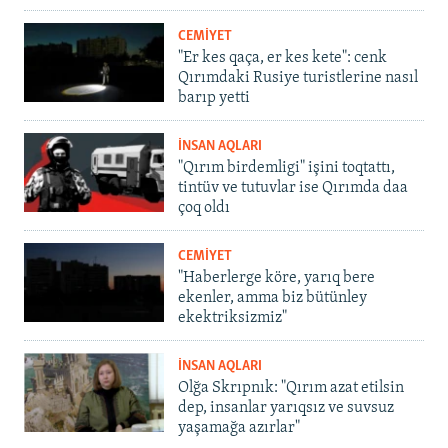
CEMİYET
"Er kes qaça, er kes kete": cenk
Qırımdaki Rusiye turistlerine nasıl
barıp yetti
İNSAN AQLARI
"Qırım birdemligi" işini toqtattı,
tintüv ve tutuvlar ise Qırımda daa
çoq oldı
CEMİYET
"Haberlerge köre, yarıq bere
ekenler, amma biz bütünley
ekektriksizmiz"
İNSAN AQLARI
Olğa Skrıpnık: "Qırım azat etilsin
dep, insanlar yarıqsız ve suvsuz
yaşamağa azırlar"