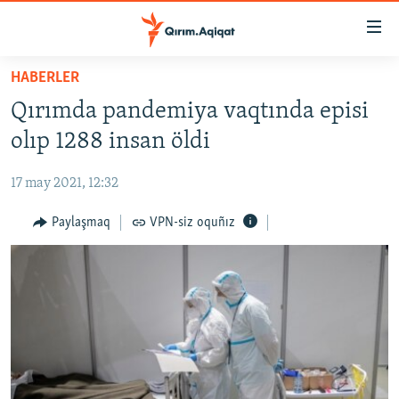
Link
açıqlığı
Esas
HABERLER
mündericege
HABERLER
Qırımda pandemiya vaqtında episi
qaytmaq
SİYASET
Baş
olıp 1288 insan öldi
İQTİSADİYAT
navigatsiyağa
qaytmaq
17 may 2021, 12:32
CEMİYET
Qıdıruvğa
MEDENİYET
Paylaşmaq
VPN-siz oquñız
qaytmaq
İNSAN AQLARI
VİDEO
SÜRET
BLOGLAR
FİKİR