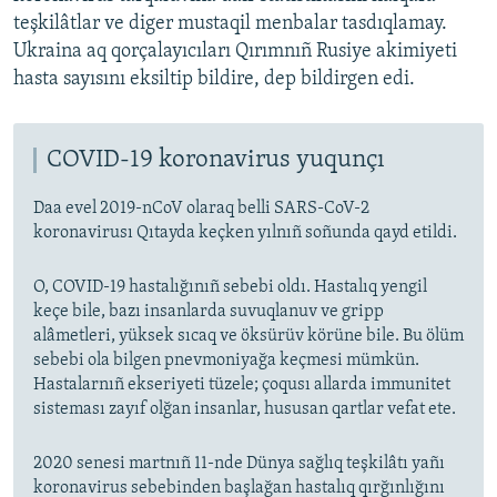
teşkilâtlar ve diger mustaqil menbalar tasdıqlamay.
Ukraina aq qorçalayıcıları Qırımnıñ Rusiye akimiyeti
hasta sayısını eksiltip bildire, dep bildirgen edi.
COVID-19 koronavirus yuqunçı
Daa evel 2019-nCoV olaraq belli SARS-CoV-2
koronavirusı Qıtayda keçken yılnıñ soñunda qayd etildi.
O, COVID-19 hastalığınıñ sebebi oldı. Hastalıq yengil
keçe bile, bazı insanlarda suvuqlanuv ve gripp
alâmetleri, yüksek sıcaq ve öksürüv körüne bile. Bu ölüm
sebebi ola bilgen pnevmoniyağa keçmesi mümkün.
Hastalarnıñ ekseriyeti tüzele; çoqusı allarda immunitet
sisteması zayıf olğan insanlar, hususan qartlar vefat ete.
2020 senesi martnıñ 11-nde Dünya sağlıq teşkilâtı yañı
koronavirus sebebinden başlağan hastalıq qırğınlığını