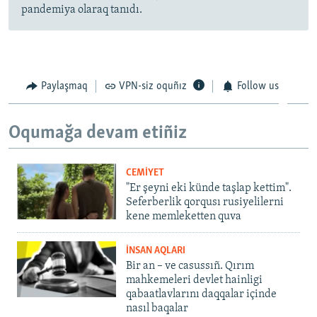
pandemiya olaraq tanıdı.
Paylaşmaq
VPN-siz oquñız
Follow us
Oqumağa devam etiñiz
CEMİYET
"Er şeyni eki künde taşlap kettim".
Seferberlik qorqusı rusiyelilerni
kene memleketten quva
İNSAN AQLARI
Bir an – ve casussıñ. Qırım
mahkemeleri devlet hainligi
qabaatlavlarını daqqalar içinde
nasıl baqalar