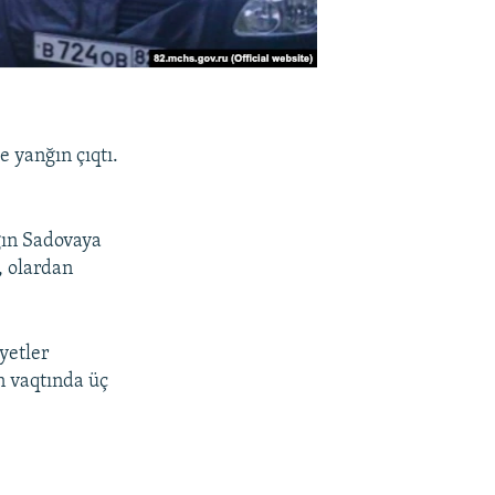
 yanğın çıqtı.
ğın Sadovaya
, olardan
yetler
n vaqtında üç