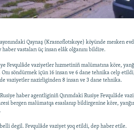
rayonındaki Qaynaş (Krasnoflotskoye) köyünde mesken evde
 haber vastaları üç insan elâk olğanını bildire.
ye Fevqulâde vaziyetler hızmetiniñ malümatına köre, yan
. Onı söndürmek içün 16 insan ve 6 dane tehnika celp etildi
de vaziyetler nazirliginden 8 insan ve 3 dane tehnika.
Rusiye haber agentliginiñ Qırımdaki Rusiye Fevqulâde vazi
daresi bergen malümatqa esaslanıp bildirgenine köre, yanğı
.
elli degil. Fevqulâde vaziyet yoq etildi, dep haber etile.