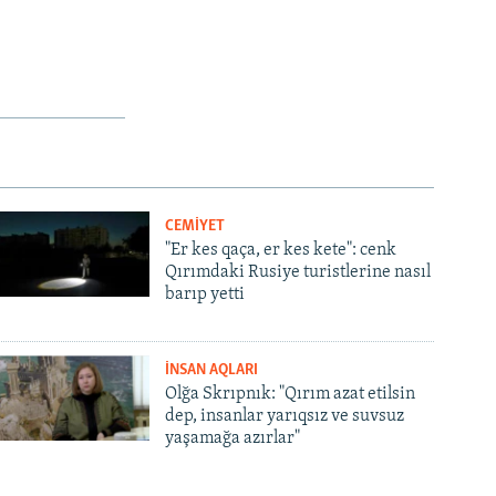
CEMİYET
"Er kes qaça, er kes kete": cenk
Qırımdaki Rusiye turistlerine nasıl
barıp yetti
İNSAN AQLARI
Olğa Skrıpnık: "Qırım azat etilsin
dep, insanlar yarıqsız ve suvsuz
yaşamağa azırlar"