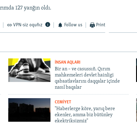
rımda 127 yanğın oldı.
VPN-siz oquñız
Follow us
Print
İNSAN AQLARI
Bir an – ve casussıñ. Qırım
mahkemeleri devlet hainligi
qabaatlavlarını daqqalar içinde
nasıl baqalar
CEMİYET
"Haberlerge köre, yarıq bere
ekenler, amma biz bütünley
ekektriksizmiz"