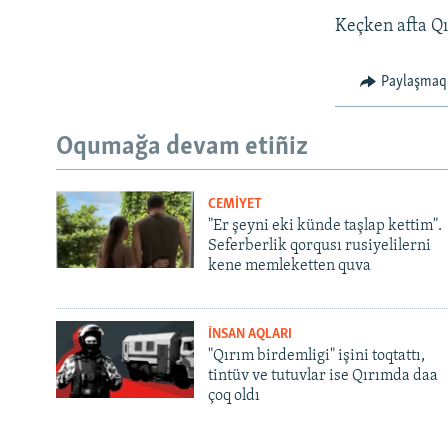
Keçken afta Qı
Paylaşmaq
Oqumağa devam etiñiz
CEMİYET
"Er şeyni eki künde taşlap kettim".
Seferberlik qorqusı rusiyelilerni
kene memleketten quva
İNSAN AQLARI
"Qırım birdemligi" işini toqtattı,
tintüv ve tutuvlar ise Qırımda daa
çoq oldı
Русский