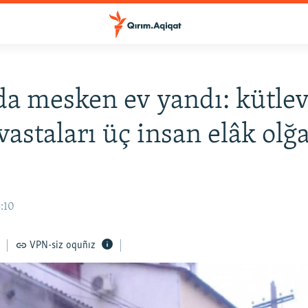
a mesken ev yandı: kütlev
vastaları üç insan elâk olğ
e
5:10
VPN-siz oquñız