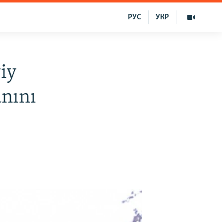
РУС
УКР
iy
anını