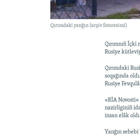
Qırımdaki yanğın (arşiv fotoresimi)
Qırımnıñ İçki 
Rusiye kütleviy
Qırımdaki Rusi
soqağında oldı
Rusiye Fevqulâ
«RİA Novosti» 
nazirliginiñ i
insan elâk oldı
Yanğın sebebi b