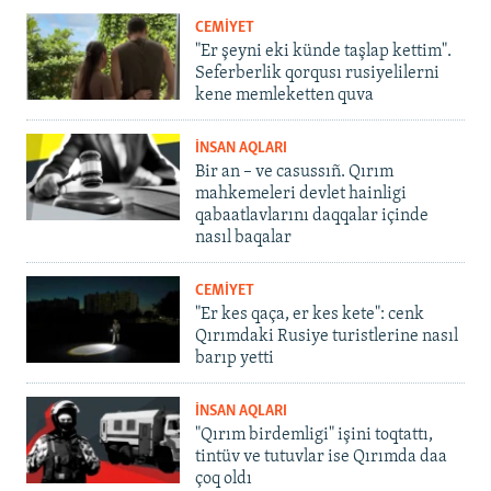
CEMİYET
"Er şeyni eki künde taşlap kettim".
Seferberlik qorqusı rusiyelilerni
kene memleketten quva
İNSAN AQLARI
Bir an – ve casussıñ. Qırım
mahkemeleri devlet hainligi
qabaatlavlarını daqqalar içinde
nasıl baqalar
CEMİYET
"Er kes qaça, er kes kete": cenk
Qırımdaki Rusiye turistlerine nasıl
barıp yetti
İNSAN AQLARI
"Qırım birdemligi" işini toqtattı,
tintüv ve tutuvlar ise Qırımda daa
çoq oldı