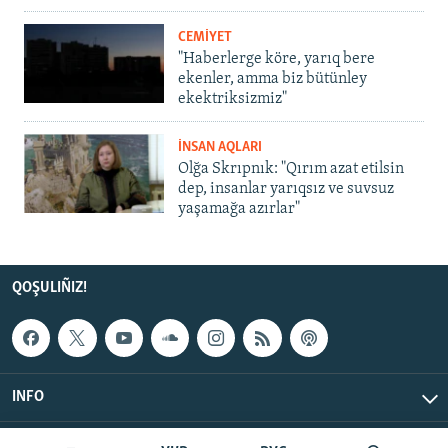
CEMİYET
"Haberlerge köre, yarıq bere
ekenler, amma biz bütünley
ekektriksizmiz"
İNSAN AQLARI
Olğa Skrıpnık: "Qırım azat etilsin
dep, insanlar yarıqsız ve suvsuz
yaşamağa azırlar"
QOŞULIÑIZ!
INFO