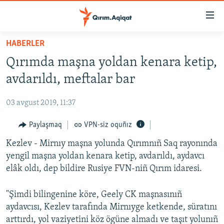
Link
açıqlığı
Esas
HABERLER
mündericege
HABERLER
Qırımda maşna yoldan kenara ketip,
qaytmaq
SİYASET
Baş
avdarıldı, meftalar bar
İQTİSADİYAT
navigatsiyağa
qaytmaq
03 avgust 2019, 11:37
CEMİYET
Qıdıruvğa
MEDENİYET
Paylaşmaq
VPN-siz oquñız
qaytmaq
İNSAN AQLARI
Kezlev - Mirnıy maşna yolunda Qırımnıñ Saq rayonında
yengil maşna yoldan kenara ketip, avdarıldı, aydavcı
VİDEO
elâk oldı, dep bildire Rusiye FVN-niñ Qırım idaresi.
SÜRET
"Şimdi bilingenine köre, Geely CK maşnasınıñ
BLOGLAR
aydavcısı, Kezlev tarafında Mirnıyge ketkende, süratını
FİKİR
arttırdı, yol vaziyetini köz ögüne almadı ve taşıt yolunıñ