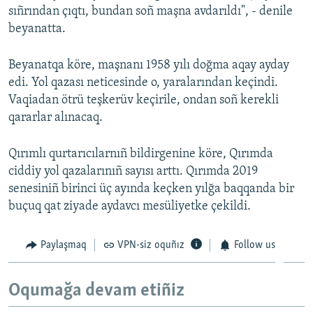
sıñrından çıqtı, bundan soñ maşna avdarıldı", - denile
Русский
beyanatta.
Українською
Beyanatqa köre, maşnanı 1958 yılı doğma aqay ayday
edi. Yol qazası neticesinde o, yaralarından keçindi.
QOŞULIÑIZ!
Vaqiadan ötrü teşkerüv keçirile, ondan soñ kerekli
qararlar alınacaq.
RFE/RS bütün saytları
Qırımlı qurtarıcılarnıñ bildirgenine köre, Qırımda
ciddiy yol qazalarınıñ sayısı arttı. Qırımda 2019
senesiniñ birinci üç ayında keçken yılğa baqqanda bir
buçuq qat ziyade aydavcı mesüliyetke çekildi.
Paylaşmaq
VPN-siz oquñız
Follow us
Oqumağa devam etiñiz