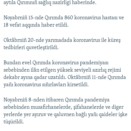
aytıla Qırımnıñ sağlıq nazirligi haberinde.
Noyabrniñ 15-nde Qırımda 860 koronavirus hastası ve
18 vefat aqqında haber etildi.
Oktâbrniñ 20-nde yarımadada koronavirus ile küreş
tedbirleri quvetleştirildi.
Bundan evel Qırımda koronavirus pandemiyası
sebebinden ilân etilgen yüksek seviyeli azırlıq rejimi
dekabr ayına qadar uzatıldı. Oktâbrniñ 11-nde Qırımda
yañı koronavirus sıñırlavları kirsetildi.
Noyabrniñ 8-nden itibaren Qırımda pandemiya
sebebinden musafirhanelerde, şifahanelerde ve diger
yerlerde yer ayıruv ve qaluvnen bağlı yañı qaideler işke
tüşürildi.