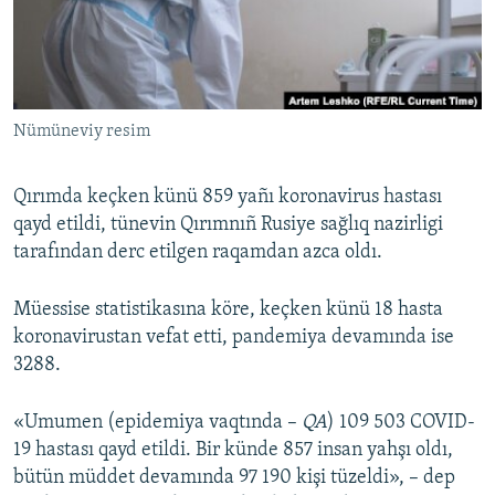
Русский
Українською
Nümüneviy resim
QOŞULIÑIZ!
Qırımda keçken künü 859 yañı koronavirus hastası
qayd etildi, tünevin Qırımnıñ Rusiye sağlıq nazirligi
RFE/RS bütün saytları
tarafından derc etilgen raqamdan azca oldı.
Müessise statistikasına köre, keçken künü 18 hasta
koronavirustan vefat etti, pandemiya devamında ise
3288.
«Umumen (epidemiya vaqtında –
QA
) 109 503 COVID-
19 hastası qayd etildi. Bir künde 857 insan yahşı oldı,
bütün müddet devamında 97 190 kişi tüzeldi», – dep