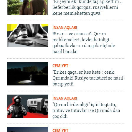
"Er şeyni eki künde taşlap kettim".
Seferberlik qorqusı rusiyelilerni
kene memleketten quva
İNSAN AQLARI
Bir an – ve casussıñ. Qırım
mahkemeleri devlet hainligi
qabaatlavlarını daqqalar içinde
nasıl baqalar
CEMİYET
"Er kes qaça, er kes kete": cenk
Qırımdaki Rusiye turistlerine nasıl
barıp yetti
İNSAN AQLARI
"Qırım birdemligi" işini toqtattı,
tintüv ve tutuvlar ise Qırımda daa
çoq oldı
CEMİYET