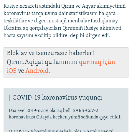
Rusiye nezareti astındaki Qırım ve Aqyar akimiyetiniñ
koronavirus tarqaluvına dair statistikasını halqara
teşkilâtlar ve diger mustaqil menbalar tasdıqlamay.
Ukraina aq qorçalayıcıları Qırımnıñ Rusiye akimiyeti
hasta sayısını eksiltip bildire, dep bildirgen edi.
Bloklav ve tsenzurasız haberler!
Qırım.Aqiqat qullanımını
qurmaq içün
iOS
ve
Android
.
COVID-19 koronavirus yuqunçı
Daa evel 2019-nCoV olaraq belli SARS-CoV-2
koronavirusı Qıtayda keçken yılnıñ soñunda qayd etildi.
O, COVID-19 hastalığınıñ sebebi oldı. Hastalıq yengil