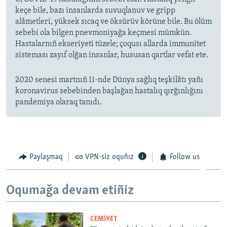
keçe bile, bazı insanlarda suvuqlanuv ve gripp
alâmetleri, yüksek sıcaq ve öksürüv körüne bile. Bu ölüm
sebebi ola bilgen pnevmoniyağa keçmesi mümkün.
Hastalarnıñ ekseriyeti tüzele; çoqusı allarda immunitet
sisteması zayıf olğan insanlar, hususan qartlar vefat ete.
2020 senesi martnıñ 11-nde Dünya sağlıq teşkilâtı yañı
koronavirus sebebinden başlağan hastalıq qırğınlığını
pandemiya olaraq tanıdı.
Paylaşmaq
VPN-siz oquñız
Follow us
Oqumağa devam etiñiz
CEMİYET