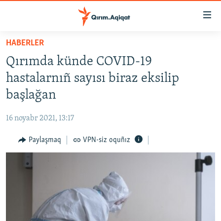
Link
açıqlığı
Esas
HABERLER
mündericege
HABERLER
Qırımda künde COVID-19
qaytmaq
SİYASET
Baş
hastalarnıñ sayısı biraz eksilip
İQTİSADİYAT
navigatsiyağa
başlağan
qaytmaq
CEMİYET
Qıdıruvğa
16 noyabr 2021, 13:17
MEDENİYET
qaytmaq
Paylaşmaq
VPN-siz oquñız
İNSAN AQLARI
VİDEO
SÜRET
BLOGLAR
FİKİR