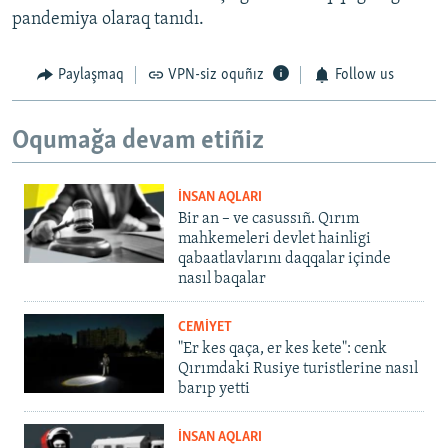
pandemiya olaraq tanıdı.
Paylaşmaq
VPN-siz oquñız
Follow us
Oqumağa devam etiñiz
İNSAN AQLARI
Bir an – ve casussıñ. Qırım
mahkemeleri devlet hainligi
qabaatlavlarını daqqalar içinde
nasıl baqalar
CEMİYET
"Er kes qaça, er kes kete": cenk
Qırımdaki Rusiye turistlerine nasıl
barıp yetti
İNSAN AQLARI