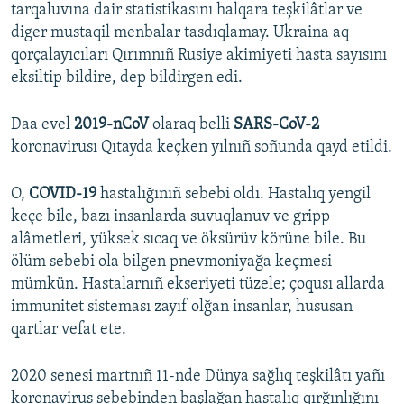
tarqaluvına dair statistikasını halqara teşkilâtlar ve
diger mustaqil menbalar tasdıqlamay. Ukraina aq
qorçalayıcıları Qırımnıñ Rusiye akimiyeti hasta sayısını
eksiltip bildire, dep bildirgen edi.
Daa evel
2019-nCoV
olaraq belli
SARS-CoV-2
koronavirusı Qıtayda keçken yılnıñ soñunda qayd etildi.
O,
COVID-19
hastalığınıñ sebebi oldı. Hastalıq yengil
keçe bile, bazı insanlarda suvuqlanuv ve gripp
alâmetleri, yüksek sıcaq ve öksürüv körüne bile. Bu
ölüm sebebi ola bilgen pnevmoniyağa keçmesi
mümkün. Hastalarnıñ ekseriyeti tüzele; çoqusı allarda
immunitet sisteması zayıf olğan insanlar, hususan
qartlar vefat ete.
2020 senesi martnıñ 11-nde Dünya sağlıq teşkilâtı yañı
koronavirus sebebinden başlağan hastalıq qırğınlığını