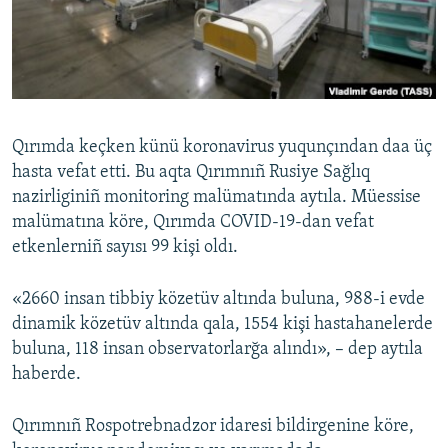
Русский
Українською
QOŞULIÑIZ!
Qırımda keçken künü koronavirus yuqunçından daa üç
hasta vefat etti. Bu aqta Qırımnıñ Rusiye Sağlıq
nazirliginiñ monitoring malümatında aytıla. Müessise
RFE/RS bütün saytları
malümatına köre, Qırımda COVID-19-dan vefat
etkenlerniñ sayısı 99 kişi oldı.
«2660 insan tibbiy közetüv altında buluna, 988-i evde
dinamik közetüv altında qala, 1554 kişi hastahanelerde
buluna, 118 insan observatorlarğa alındı», – dep aytıla
haberde.
Qırımnıñ Rospotrebnadzor idaresi bildirgenine köre,