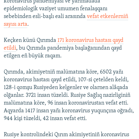
koronavirus pandemiyası ve yarımadada
epidemiologik vaziyet umumen fenalaşqanı
sebebinden esli-başlı eali arasında
vefat etkenlerniñ
sayısı arta
.
Keçken künü Qırımda
171 koronavirus hastası qayd
etildi
, bu Qırımda pandemiya başlağanından qayd
etilgen eñ büyük raqam.
Qırımda, akimiyetniñ malümatına köre, 6502 yañı
koronavirus hastası qayd etildi, 107-si çetelden keldi,
128-i qomşu Rusiyeden kelgenler ve olarnen alâqada
olğanlar. 3721 insan tüzeldi. Rusiye Sağlıq nazirliginiñ
malümatına köre, 96 insan koronavirustan vefat etti.
Aqyarda 1417 insan yañı koronavirus yuqunçına oğradı,
944 kişi tüzeldi, 42 insan vefat etti.
Rusiye kontrolindeki Qırım akimiyetiniñ koronavirus