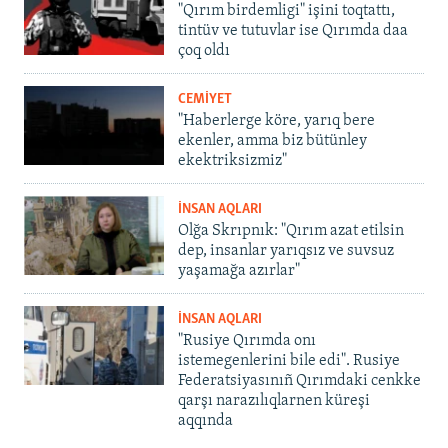
"Qırım birdemligi" işini toqtattı,
tintüv ve tutuvlar ise Qırımda daa
çoq oldı
CEMİYET
"Haberlerge köre, yarıq bere
ekenler, amma biz bütünley
ekektriksizmiz"
İNSAN AQLARI
Olğa Skrıpnık: "Qırım azat etilsin
dep, insanlar yarıqsız ve suvsuz
yaşamağa azırlar"
İNSAN AQLARI
"Rusiye Qırımda onı
istemegenlerini bile edi". Rusiye
Federatsiyasınıñ Qırımdaki cenkke
qarşı narazılıqlarnen küreşi
aqqında