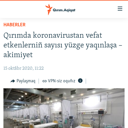
Link
açıqlığı
Esas
HABERLER
mündericege
HABERLER
Qırımda koronavirustan vefat
qaytmaq
SİYASET
Baş
etkenlerniñ sayısı yüzge yaqınlaşa –
İQTİSADİYAT
navigatsiyağa
akimiyet
qaytmaq
CEMİYET
Qıdıruvğa
15 oktâbr 2020, 11:22
MEDENİYET
qaytmaq
Paylaşmaq
VPN-siz oquñız
İNSAN AQLARI
VİDEO
SÜRET
BLOGLAR
FİKİR