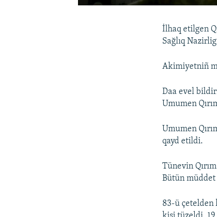
İlhaq etilgen Q
Sağlıq Nazirlig
Akimiyetniñ m
Daa evel bildir
Umumen Qırımda
Umumen Qırımd
qayd etildi.
Tünevin Qırım 
Bütün müddet 
83-ü çetelden 
kişi tüzeldi, 1