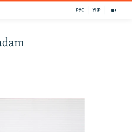
РУС
УКР
 adam