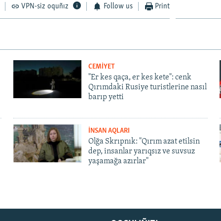
VPN-siz oquñız
Follow us
Print
CEMİYET
"Er kes qaça, er kes kete": cenk
Qırımdaki Rusiye turistlerine nasıl
barıp yetti
İNSAN AQLARI
Olğa Skrıpnık: "Qırım azat etilsin
dep, insanlar yarıqsız ve suvsuz
yaşamağa azırlar"