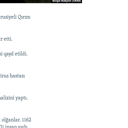
 rusiyeli Qırım
 etti.
i qayd etildi.
rus hastası
lizini yaptı.
 olğanlar. 1162
01 insan yañı