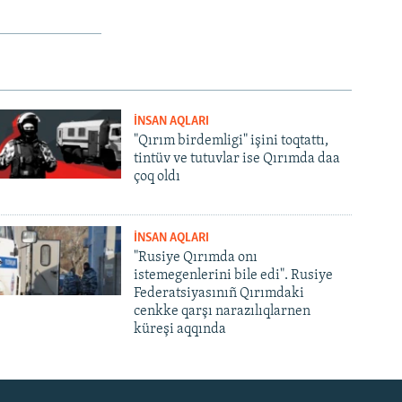
İNSAN AQLARI
"Qırım birdemligi" işini toqtattı,
tintüv ve tutuvlar ise Qırımda daa
çoq oldı
İNSAN AQLARI
"Rusiye Qırımda onı
istemegenlerini bile edi". Rusiye
Federatsiyasınıñ Qırımdaki
cenkke qarşı narazılıqlarnen
küreşi aqqında