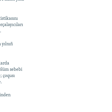
istikasını
rçalayıcıları
.
 yılnıñ
nlarda
 ölüm sebebi
; çoqusı
e.
binden