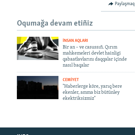
Paylaşmaq
Oqumağa devam etiñiz
İNSAN AQLARI
Bir an – ve casussıñ. Qırım
mahkemeleri devlet hainligi
qabaatlavlarını daqqalar içinde
nasıl baqalar
CEMİYET
"Haberlerge köre, yarıq bere
ekenler, amma biz bütünley
ekektriksizmiz"
Русский