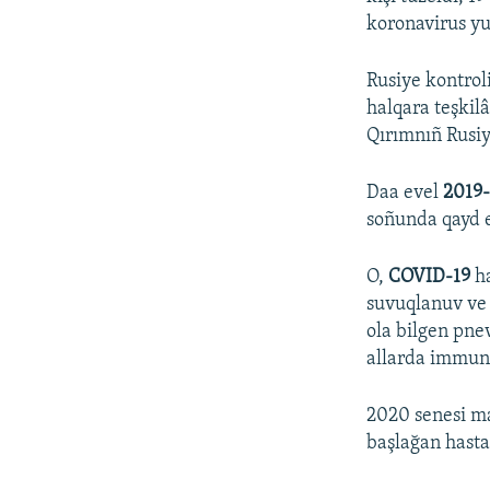
koronavirus yuq
Rusiye kontrol
halqara teşkil
Qırımnıñ Rusiye
Daa evel
2019
soñunda qayd e
O,
COVID-19
ha
suvuqlanuv ve 
ola bilgen pne
allarda immunit
2020 senesi ma
başlağan hasta