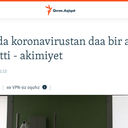
a koronavirustan daa bir
tti - akimiyet
1:15
VPN-siz oquñız