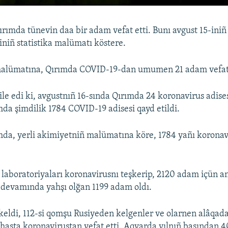
ırımda tünevin daa bir adam vefat etti. Bunı avgust 15-iniñ
iniñ statistika malümatı köstere.
alümatına, Qırımda COVID-19-dan umumen 21 adam vefatr
ile edi ki, avgustnıñ 16-sında Qırımda 24 koronavirus adises
 şimdilik 1784 COVID-19 adisesi qayd etildi.
a, yerli akimiyetniñ malümatına köre, 1784 yañı koronavi
laboratoriyaları koronavirusnı teşkerip, 2120 adam içün ana
devamında yahşı olğan 1199 adam oldı.
keldi, 112-si qomşu Rusiyeden kelgenler ve olarnen alâqada
9 hasta koronavirustan vefat etti. Aqyarda yılnıñ başından 4