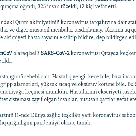
unçına oğradı, 325 insan tüzeldi, 12 kişi vefat etti.
indeki Qırım akimiyetiniñ koronavirus tarqaluvına dair stat
âtlar ve diger mustaqil menbalar tasdıqlamay. Ukraina aq qo
 akimiyeti hasta sayısını eksiltip bildire, dep bildirgen edi
-nCoV
olaraq belli
SARS-CoV-2
koronavirusı Qıtayda keçken
tildi.
stalığınıñ sebebi oldı. Hastalıq yengil keçe bile, bazı insa
gripp alâmetleri, yüksek sıcaq ve öksürüv körüne bile. Bu
vmoniyağa keçmesi mümkün. Hastalarnıñ ekseriyeti tüzele
et sisteması zayıf olğan insanlar, hususan qartlar vefat et
rtnıñ 11-nde Dünya sağlıq teşkilâtı yañı koronavirus sebe
lıq qırğınlığını pandemiya olaraq tanıdı.