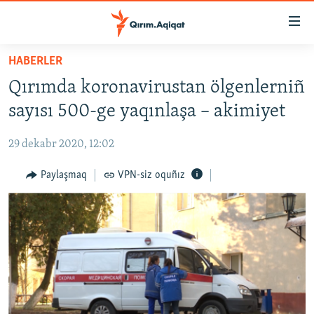
Link
açıqlığı
Esas
HABERLER
mündericege
HABERLER
Qırımda koronavirustan ölgenlerniñ
qaytmaq
SİYASET
Baş
sayısı 500-ge yaqınlaşa – akimiyet
İQTİSADİYAT
navigatsiyağa
qaytmaq
29 dekabr 2020, 12:02
CEMİYET
Qıdıruvğa
MEDENİYET
Paylaşmaq
VPN-siz oquñız
qaytmaq
İNSAN AQLARI
VİDEO
SÜRET
BLOGLAR
FİKİR