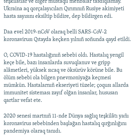
teşkilâtlar ve diger mustaqil menbalar tasdıqlamay.
Ukraina aq qorçalayıcıları Qırımnıñ Rusiye akimiyeti
hasta sayısını eksiltip bildire, dep bildirgen edi.
Daa evel 2019-nCoV olaraq belli SARS-CoV-2
koronavirusı Qıtayda keçken yılnıñ soñunda qayd etildi.
O, COVID-19 hastalığınıñ sebebi oldı. Hastalıq yengil
keçe bile, bazı insanlarda suvuqlanuv ve gripp
alâmetleri, yüksek sıcaq ve öksürüv körüne bile. Bu
ölüm sebebi ola bilgen pnevmoniyağa keçmesi
mümkün. Hastalarnıñ ekseriyeti tüzele; çoqusı allarda
immunitet sisteması zayıf olğan insanlar, hususan
qartlar vefat ete.
2020 senesi martnıñ 11-nde Dünya sağlıq teşkilâtı yañı
koronavirus sebebinden başlağan hastalıq qırğınlığını
pandemiya olaraq tanıdı.