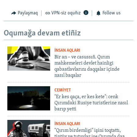
Paylaşmaq
VPN-siz oquñız
Follow us
Oqumağa devam etiñiz
İNSAN AQLARI
Bir an – ve casussıñ. Qırım
mahkemeleri devlet hainligi
qabaatlavlarını daqqalar içinde
nasıl baqalar
CEMİYET
"Er kes qaça, er kes kete": cenk
Qırımdaki Rusiye turistlerine nasıl
barıp yetti
İNSAN AQLARI
"Qırım birdemligi" işini toqtattı,
tintüv ve tutuvlar ise Qırımda daa