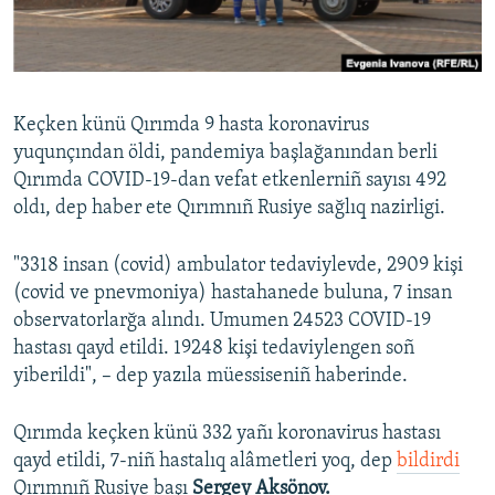
Русский
Українською
Keçken künü Qırımda 9 hasta koronavirus
QOŞULIÑIZ!
yuqunçından öldi, pandemiya başlağanından berli
Qırımda COVID-19-dan vefat etkenlerniñ sayısı 492
oldı, dep haber ete Qırımnıñ Rusiye sağlıq nazirligi.
RFE/RS bütün saytları
"3318 insan (covid) ambulator tedaviylevde, 2909 kişi
(covid ve pnevmoniya) hastahanede buluna, 7 insan
observatorlarğa alındı. Umumen 24523 COVID-19
hastası qayd etildi. 19248 kişi tedaviylengen soñ
yiberildi", – dep yazıla müessiseniñ haberinde.
Qırımda keçken künü 332 yañı koronavirus hastası
qayd etildi, 7-niñ hastalıq alâmetleri yoq, dep
bildirdi
Qırımnıñ Rusiye başı
Sergey Aksönov.