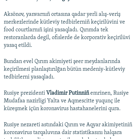
Aksönov, yanvarnıñ ortasına qadar yerli alış-veriş
merkezlerinde kütleviy tedbirlerniñ keçirilüvini ve
food courtlarnıñ işini yasaqladı. Qırımda tek
restoranlarda degil, ofislerde de korporativ keçirilüvi
yasaq etildi.
Bundan evel Qırım akimiyeti şeer meydanlarında
keçirilmesi planlaştırılğan bütün medeniy-kütleviy
tedbirlerni yasaqladı.
Rusiye prezidenti
Vladimir Putinniñ
emrinen, Rusiye
Mudafaa nazirligi Yalta ve Aqmescitte yuqunç ile
küreşmek içün koronavirus hastahanelerini qura.
Rusiye nezareti astındaki Qırım ve Aqyar akimiyetiniñ
koronavirus tarqaluvına dair statistikasını halqara