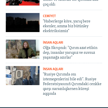
çoq oldı
CEMİYET
"Haberlerge köre, yarıq bere
ekenler, amma biz bütünley
ekektriksizmiz"
İNSAN AQLARI
Olğa Skrıpnık: "Qırım azat etilsin
dep, insanlar yarıqsız ve suvsuz
yaşamağa azırlar"
İNSAN AQLARI
"Rusiye Qırımda onı
istemegenlerini bile edi". Rusiye
Federatsiyasınıñ Qırımdaki cenkke
qarşı narazılıqlarnen küreşi
aqqında