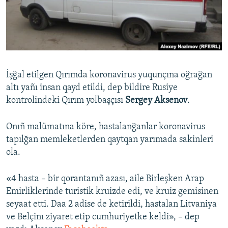
Русский
Українською
QOŞULIÑIZ!
İşğal etilgen Qırımda koronavirus yuqunçına oğrağan
altı yañı insan qayd etildi, dep bildire Rusiye
kontrolindeki Qırım yolbaşçısı
Sergey Aksenov
.
RFE/RS bütün saytları
Onıñ malümatına köre, hastalanğanlar koronavirus
tapılğan memleketlerden qaytqan yarımada sakinleri
ola.
«4 hasta – bir qorantanıñ azası, aile Birleşken Arap
Emirliklerinde turistik kruizde edi, ve kruiz gemisinen
seyaat etti. Daa 2 adise de ketirildi, hastalan Litvaniya
ve Belçinı ziyaret etip cumhuriyetke keldi», – dep