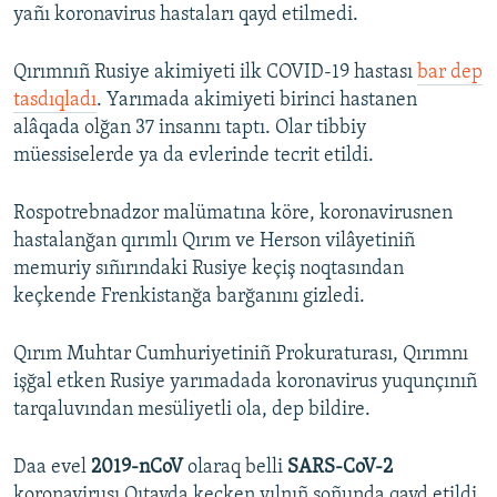
yañı koronavirus hastaları qayd etilmedi.
Qırımnıñ Rusiye akimiyeti ilk COVID-19 hastası
bar dep
tasdıqladı
. Yarımada akimiyeti birinci hastanen
alâqada olğan 37 insannı taptı. Olar tibbiy
müessiselerde ya da evlerinde tecrit etildi.
Rospotrebnadzor malümatına köre, koronavirusnen
hastalanğan qırımlı Qırım ve Herson vilâyetiniñ
memuriy sıñırındaki Rusiye keçiş noqtasından
keçkende Frenkistanğa barğanını gizledi.
Qırım Muhtar Cumhuriyetiniñ Prokuraturası, Qırımnı
işğal etken Rusiye yarımadada koronavirus yuqunçınıñ
tarqaluvından mesüliyetli ola, dep bildire.
Daa evel
2019-nCoV
olaraq belli
SARS-CoV-2
koronavirusı Qıtayda keçken yılnıñ soñunda qayd etildi.