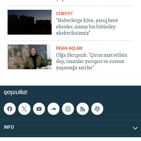
CEMİYET
"Haberlerge köre, yarıq bere
ekenler, amma biz bütünley
ekektriksizmiz"
İNSAN AQLARI
Olğa Skrıpnık: "Qırım azat etilsin
dep, insanlar yarıqsız ve suvsuz
yaşamağa azırlar"
QOŞULIÑIZ!
INFO