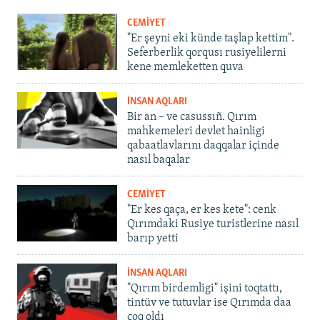
CEMİYET
"Er şeyni eki künde taşlap kettim".
Seferberlik qorqusı rusiyelilerni
kene memleketten quva
İNSAN AQLARI
Bir an – ve casussıñ. Qırım
mahkemeleri devlet hainligi
qabaatlavlarını daqqalar içinde
nasıl baqalar
CEMİYET
"Er kes qaça, er kes kete": cenk
Qırımdaki Rusiye turistlerine nasıl
barıp yetti
İNSAN AQLARI
"Qırım birdemligi" işini toqtattı,
tintüv ve tutuvlar ise Qırımda daa
çoq oldı