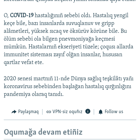
O,
COVID-19
hastalığınıñ sebebi oldı. Hastalıq yengil
keçe bile, bazı insanlarda suvuqlanuv ve gripp
alâmetleri, yüksek sıcaq ve öksürüv körüne bile. Bu
ölüm sebebi ola bilgen pnevmoniyağa keçmesi
mümkün. Hastalarnıñ ekseriyeti tüzele; çoqusı allarda
immunitet sisteması zayıf olğan insanlar, hususan
qartlar vefat ete.
2020 senesi martnıñ 11-nde Dünya sağlıq teşkilâtı yañı
koronavirus sebebinden başlağan hastalıq qırğınlığını
pandemiya olaraq tanıdı.
Paylaşmaq
VPN-siz oquñız
Follow us
Oqumağa devam etiñiz