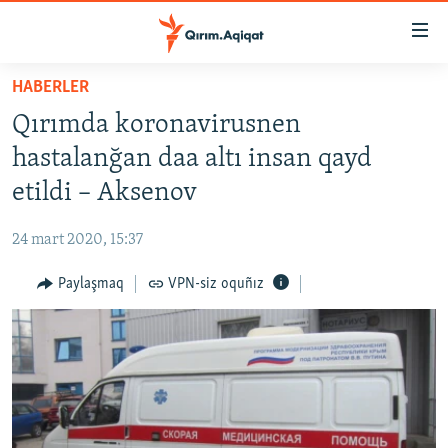
Link
açıqlığı
Esas
HABERLER
mündericege
HABERLER
Qırımda koronavirusnen
qaytmaq
SİYASET
Baş
hastalanğan daa altı insan qayd
İQTİSADİYAT
navigatsiyağa
etildi – Aksenov
qaytmaq
CEMİYET
Qıdıruvğa
24 mart 2020, 15:37
MEDENİYET
qaytmaq
Paylaşmaq
VPN-siz oquñız
İNSAN AQLARI
VİDEO
SÜRET
BLOGLAR
FİKİR