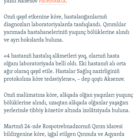
yazdı Aksenov
Facebookta
.
Onıñ qayd etkenine köre, hastalanğanlarnıñ
diagnozları laboratoriyalarda tasdıqlandı. Qırımlılar
yarımada hastahaneleriniñ yuqunç bölüklerine alındı
ve ayrı bokslarda buluna.
«4 hastanıñ hastalıq alâmetleri yoq, olarnıñ hasta
olğanı laboratoriyada belli oldı. Eki hastanıñ alı orta
ağır olaraq qayd etile. Hastalar Sağlıq nazirliginiñ
protokolına köre tedaviylene», – dep qoştı Aksenov.
Onıñ malümatına köre, alâqada olğan yaqınları yuqunç
bölüklerine alındı, uzaqtan alâqada olğanlar yaşağan
yerlerinde tibbiy közetüv altında izolâtsiyada buluna.
Martnıñ 24-nde Rospotrebnadzornıñ Qırım idaresi
bildirgenine köre, işğal etilgen Qırımda ve Aqyarda