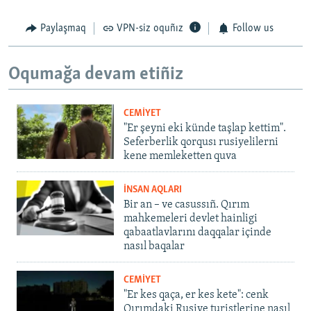
Paylaşmaq
VPN-siz oquñız
Follow us
Oqumağa devam etiñiz
CEMİYET
"Er şeyni eki künde taşlap kettim".
Seferberlik qorqusı rusiyelilerni
kene memleketten quva
İNSAN AQLARI
Bir an – ve casussıñ. Qırım
mahkemeleri devlet hainligi
qabaatlavlarını daqqalar içinde
nasıl baqalar
CEMİYET
"Er kes qaça, er kes kete": cenk
Qırımdaki Rusiye turistlerine nasıl