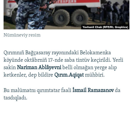
Русский
Українською
Nümüneviy resim
QOŞULIÑIZ!
Qırımnıñ Bağçasaray rayonındaki Belokamenka
köyünde oktâbrniñ 17-nde saba tintüv keçirildi. Yerli
RFE/RS bütün saytları
sakin
Nariman Ablâyevni
belli olmağan yerge alıp
ketkenler, dep bildire
Qırım.Aqiqat
mühbiri.
Bu malümatnı qırımtatar faali
İsmail Ramazanov
da
tasdıqladı.