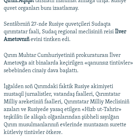
Qırım.Aqiqat
tafsilâtlı malümat almağa tırışa. Rusiye
quvet organları bunı izaatlamay.
Sentâbrniñ 27-nde Rusiye quvetçileri Sudaqta
qırımtatar faali, Sudaq regional meclisiniñ reisi
İlver
Ametovnıñ
evini tintken edi.
Qırım Muhtar Cumhuriyetiniñ prokuraturası İlver
Ametovğa ait binalarda keçirilgen «qanunsız tintüvler»
sebebinden cinaiy dava başlattı.
İşğalden soñ Qırımdaki faktik Rusiye akimiyeti
mustaqil jurnalistler, vatandaş faalleri, Qırımtatar
Milliy areketiniñ faalleri, Qırımtatar Milliy Meclisiniñ
azaları ve Rusiyede yasaq etilgen «Hizb ut-Tahrir»
teşkilâtı ile alâqalı olğanlarından şübheli sayılğan
Qırım musulmanlarınıñ evlerinde muntazam surette
kütleviy tintüvler ötkere.