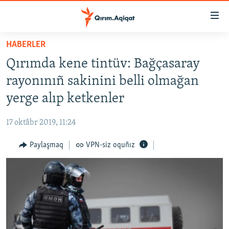
Link
açıqlığı
Esas
HABERLER
mündericege
HABERLER
Qırımda kene tintüv: Bağçasaray
qaytmaq
SİYASET
Baş
rayonınıñ sakinini belli olmağan
İQTİSADİYAT
navigatsiyağa
yerge alıp ketkenler
qaytmaq
CEMİYET
Qıdıruvğa
17 oktâbr 2019, 11:24
MEDENİYET
qaytmaq
Paylaşmaq
VPN-siz oquñız
İNSAN AQLARI
VİDEO
SÜRET
BLOGLAR
FİKİR