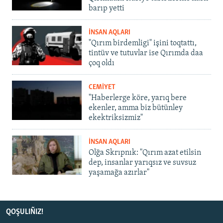
barıp yetti
İNSAN AQLARI
"Qırım birdemligi" işini toqtattı,
tintüv ve tutuvlar ise Qırımda daa
çoq oldı
CEMİYET
"Haberlerge köre, yarıq bere
ekenler, amma biz bütünley
ekektriksizmiz"
İNSAN AQLARI
Olğa Skrıpnık: "Qırım azat etilsin
dep, insanlar yarıqsız ve suvsuz
yaşamağa azırlar"
QOŞULIÑIZ!