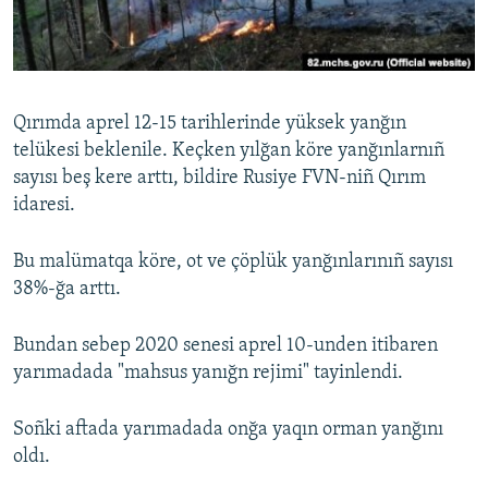
Русский
Українською
Qırımda aprel 12-15 tarihlerinde yüksek yanğın
QOŞULIÑIZ!
telükesi beklenile. Keçken yılğan köre yanğınlarnıñ
sayısı beş kere arttı, bildire Rusiye FVN-niñ Qırım
idaresi.
RFE/RS bütün saytları
Bu malümatqa köre, ot ve çöplük yanğınlarınıñ sayısı
38%-ğa arttı.
Bundan sebep 2020 senesi aprel 10-unden itibaren
yarımadada "mahsus yanığn rejimi" tayinlendi.
Soñki aftada yarımadada onğa yaqın orman yanğını
oldı.