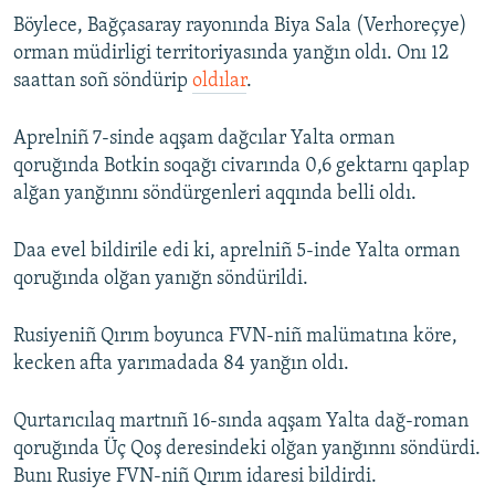
Böylece, Bağçasaray rayonında Biya Sala (Verhoreçye)
orman müdirligi territoriyasında yanğın oldı. Onı 12
saattan soñ söndürip
oldılar
.
Aprelniñ 7-sinde aqşam dağcılar Yalta orman
qoruğında Botkin soqağı civarında 0,6 gektarnı qaplap
alğan yanğınnı söndürgenleri aqqında belli oldı.
Daa evel bildirile edi ki, aprelniñ 5-inde Yalta orman
qoruğında olğan yanığn söndürildi.
Rusiyeniñ Qırım boyunca FVN-niñ malümatına köre,
kecken afta yarımadada 84 yanğın oldı.
Qurtarıcılaq martnıñ 16-sında aqşam Yalta dağ-roman
qoruğında Üç Qoş deresindeki olğan yanğınnı söndürdi.
Bunı Rusiye FVN-niñ Qırım idaresi bildirdi.