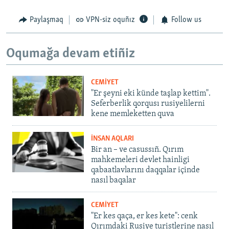
Paylaşmaq
VPN-siz oquñız
Follow us
Oqumağa devam etiñiz
CEMİYET
"Er şeyni eki künde taşlap kettim".
Seferberlik qorqusı rusiyelilerni
kene memleketten quva
İNSAN AQLARI
Bir an – ve casussıñ. Qırım
mahkemeleri devlet hainligi
qabaatlavlarını daqqalar içinde
nasıl baqalar
CEMİYET
"Er kes qaça, er kes kete": cenk
Qırımdaki Rusiye turistlerine nasıl