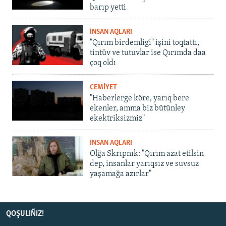
barıp yetti
İNSAN AQLARI
"Qırım birdemligi" işini toqtattı,
tintüv ve tutuvlar ise Qırımda daa
çoq oldı
CEMİYET
"Haberlerge köre, yarıq bere
ekenler, amma biz bütünley
ekektriksizmiz"
İNSAN AQLARI
Olğa Skrıpnık: "Qırım azat etilsin
dep, insanlar yarıqsız ve suvsuz
yaşamağa azırlar"
QOŞULIÑIZ!