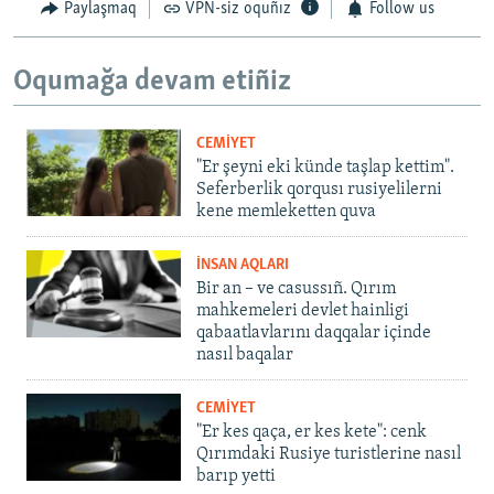
Paylaşmaq
VPN-siz oquñız
Follow us
Oqumağa devam etiñiz
CEMİYET
"Er şeyni eki künde taşlap kettim".
Seferberlik qorqusı rusiyelilerni
kene memleketten quva
İNSAN AQLARI
Bir an – ve casussıñ. Qırım
mahkemeleri devlet hainligi
qabaatlavlarını daqqalar içinde
nasıl baqalar
CEMİYET
"Er kes qaça, er kes kete": cenk
Qırımdaki Rusiye turistlerine nasıl
barıp yetti