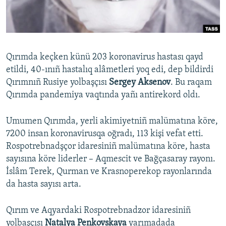
Русский
Українською
Qırımda keçken künü 203 koronavirus hastası qayd
QOŞULIÑIZ!
etildi, 40-ınıñ hastalıq alâmetleri yoq edi, dep bildirdi
Qırımnıñ Rusiye yolbaşçısı
Sergey Aksenov
. Bu raqam
Qırımda pandemiya vaqtında yañı antirekord oldı.
RFE/RS bütün saytları
Umumen Qırımda, yerli akimiyetniñ malümatına köre,
7200 insan koronavirusqa oğradı, 113 kişi vefat etti.
Rospotrebnadşçor idaresiniñ malümatına köre, hasta
sayısına köre liderler – Aqmescit ve Bağçasaray rayonı.
İslâm Terek, Qurman ve Krasnoperekop rayonlarında
da hasta sayısı arta.
Qırım ve Aqyardaki Rospotrebnadzor idaresiniñ
yolbaşçısı
Natalya Penkovskaya
yarımadada