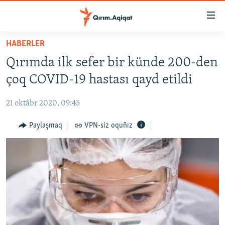
Link
açıqlığı
Esas
HABERLER
mündericege
HABERLER
Qırımda ilk sefer bir künde 200-den
qaytmaq
SİYASET
Baş
çoq COVID-19 hastası qayd etildi
İQTİSADİYAT
navigatsiyağa
qaytmaq
21 oktâbr 2020, 09:45
CEMİYET
Qıdıruvğa
MEDENİYET
Paylaşmaq
VPN-siz oquñız
qaytmaq
İNSAN AQLARI
VİDEO
SÜRET
BLOGLAR
FİKİR