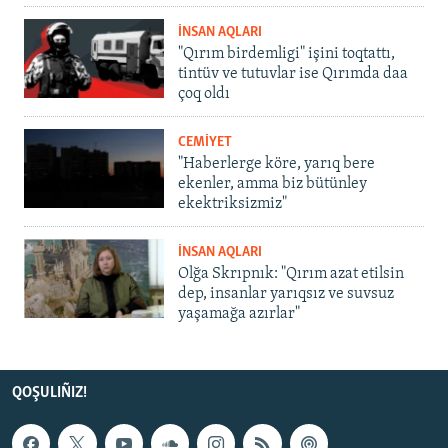
İNSAN AQLARI
"Qırım birdemligi" işini toqtattı,
tintüv ve tutuvlar ise Qırımda daa
çoq oldı
CEMİYET
"Haberlerge köre, yarıq bere
ekenler, amma biz bütünley
ekektriksizmiz"
İNSAN AQLARI
Olğa Skrıpnık: "Qırım azat etilsin
dep, insanlar yarıqsız ve suvsuz
yaşamağa azırlar"
QOŞULIÑIZ!