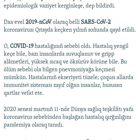
epidemiologik vaziyet kerginleşe, dep bildirdi.
Daa evel
2019-nCoV
olaraq belli
SARS-CoV-2
koronavirusı Qıtayda keçken yılnıñ soñunda qayd etildi.
O,
COVID-19
hastalığınıñ sebebi oldı. Hastalıq yengil
keçe bile, bazı insanlarda suvuqlanuv ve gripp
alâmetleri, yüksek sıcaq ve öksürüv körüne bile. Bu
ölüm sebebi ola bilgen pnevmoniyağa keçmesi
mümkün. Hastalarnıñ ekseriyeti tüzele; çoqusı allarda
immunitet sisteması zayıf olğan insanlar, hususan
qartlar vefat ete.
2020 senesi martnıñ 11-nde Dünya sağlıq teşkilâtı yañı
koronavirus sebebinden başlağan hastalıq qırğınlığını
pandemiya olaraq tanıdı.